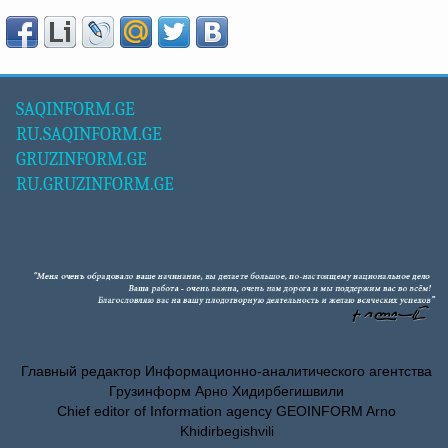
SAQINFORM.GE
RU.SAQINFORM.GE
GRUZINFORM.GE
RU.GRUZINFORM.GE
Главный редактор Информационно-аналитического агентства
Грузинформ Арно Хидирбегишвили
Chief editor of Information agency GEOINFORM Arno
Khidirbegishvili