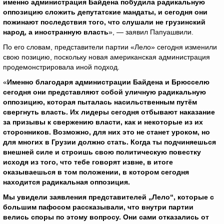
именно администрация Байдена побудила радикальную
оппозицию сложить депутатские мандаты, и сегодня они
пожинают последствия того, что слушали не грузинский
народ, а иностранную власть
», — заявил Папуашвили.
По его словам, представители партии «Лело» сегодня изменили
свою позицию, поскольку новая американская администрация
продемонстрировала иной подход.
«
Именно благодаря администрации Байдена и Брюсселю
сегодня они представляют собой уличную радикальную
оппозицию, которая пыталась насильственным путём
свергнуть власть. Их лидеры сегодня отбывают наказание
за призывы к свержению власти, как и некоторые из их
сторонников. Возможно, для них это не станет уроком, но
для многих в Грузии должно стать. Когда ты подчиняешься
внешней силе и строишь свою политическую повестку
исходя из того, что тебе говорят извне, в итоге
оказываешься в том положении, в котором сегодня
находится радикальная оппозиция.
Мы увидели заявления представителей „Лело“, которые с
большим пафосом рассказывали, что внутри партии
велись споры по этому вопросу. Они сами отказались от