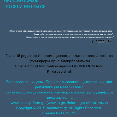
GRUZINFORM.GE
RU.GRUZINFORM.GE
Главный редактор Информационно-аналитического агентства
Грузинформ Арно Хидирбегишвили
Chief editor of Information agency GEOINFORM Arno
Khidirbegishvili
Все права защищены. При использовании, цитировании, или
републикации материалов с
сайта информационно-аналитического агентства Грузинформ
гиперссылка на
www.ru.saqinform.ge (www.ru.gruzinform.ge) обязательна.
Copyright © 2015 saqinform.ge All Rights Reserved.
Created by LEMONS