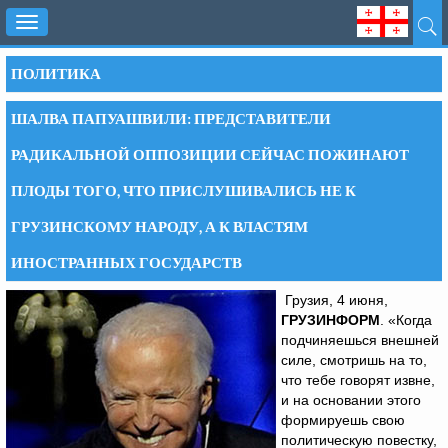
Toggle
navigation
ПОЛИТИКА
ШАЛВА ПАПУАШВИЛИ: ПРЕДСТАВИТЕЛИ
РАДИКАЛЬНОЙ ОППОЗИЦИИ СЕЙЧАС ПОЖИНАЮТ
ПЛОДЫ ТОГО, ЧТО ПРИСЛУШИВАЛИСЬ НЕ К
ГРУЗИНСКОМУ НАРОДУ, А К ВЛАСТЯМ
ИНОСТРАННЫХ ГОСУДАРСТВ
Грузия, 4 июня,
ГРУЗИНФОРМ
. «Когда
подчиняешься внешней
силе, смотришь на то,
что тебе говорят извне,
и на основании этого
формируешь свою
политическую повестку,