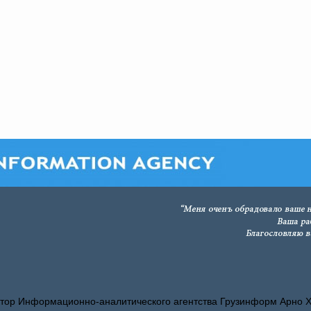
тор Информационно-аналитического агентства Грузинформ Арно 