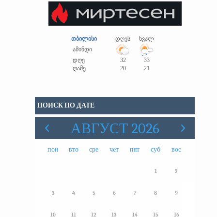
თბილისი
დღეს
ხვალ
ამინდი
დღე
32
33
ღამე
20
21
ПОИСК ПО ДАТЕ
АВГУСТ 2026
пон
вто
сре
чет
пят
суб
вос
1
2
3
4
5
6
7
8
9
10
11
12
13
14
15
16