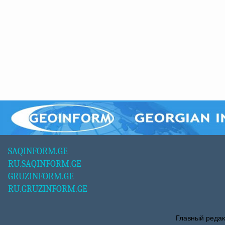
SAQINFORM.GE
RU.SAQINFORM.GE
GRUZINFORM.GE
RU.GRUZINFORM.GE
Главный редак