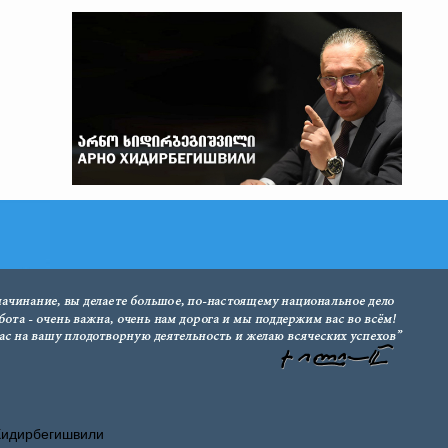
Хидирбегишвили