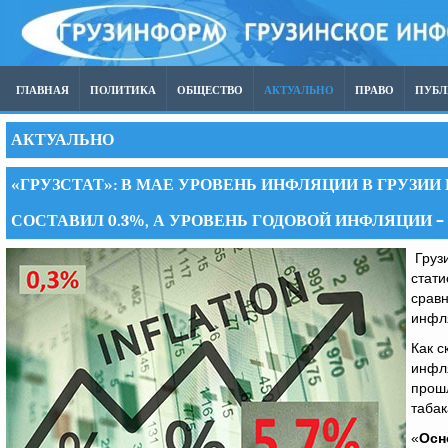
ГЛАВНАЯ
ПОЛИТИКА
ОБЩЕСТВО
АКТУАЛЬНО
ПРАВО
ПУБ
АКТУАЛЬНО
«ГРУЗСТАТ»: В МАЕ УРОВЕНЬ ИНФЛЯЦИИ В ГРУЗ
СОСТАВИЛ 0.3%, А УРОВЕНЬ ГОДОВОЙ ИНФЛЯЦИИ – 
Грузи
стати
сравн
инфля
Как с
инфл
прошл
табак
«
Осн