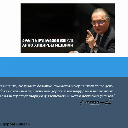
Хидирбегишвили