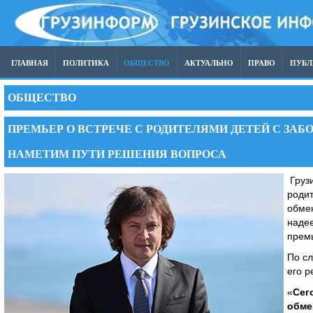
ГЛАВНАЯ
ПОЛИТИКА
ОБЩЕСТВО
АКТУАЛЬНО
ПРАВО
ПУБ
ОБЩЕСТВО
ПРЕМЬЕР О ВСТРЕЧЕ С РОДИТЕЛЯМИ ДЕТЕЙ С ЗА
НАМЕТИМ ПУТИ РЕШЕНИЯ ВОПРОСА
Грузи
роди
обме
надее
прем
По сл
его р
«
Сег
обме