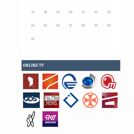
17
18
19
20
21
22
23
24
25
26
27
28
29
30
31
ONLINE TV