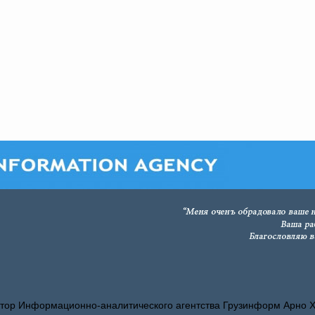
тор Информационно-аналитического агентства Грузинформ Арно 