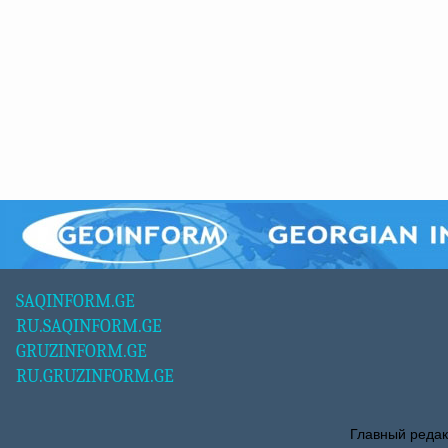
SAQINFORM.GE
RU.SAQINFORM.GE
GRUZINFORM.GE
RU.GRUZINFORM.GE
Главный редак