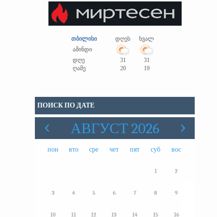
თბილისი
დღეს
ხვალ
ამინდი
დღე
31
31
ღამე
20
19
ПОИСК ПО ДАТЕ
АВГУСТ 2026
пон
вто
сре
чет
пят
суб
вос
1
2
3
4
5
6
7
8
9
10
11
12
13
14
15
16