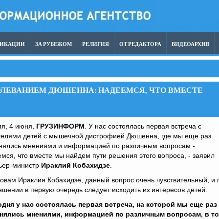
ЛИКАЦИИ
ЗА РУБЕЖОМ
РЕЛИГИЯ
ОТ РЕДАКТОРА
ВИДЕОАРХИВ
БОЛЕВАНИЕМ ДЮШЕННА: НАДЕЕМСЯ, ЧТО ВМЕСТЕ
я, 4 июня,
ГРУЗИНФОРМ
. У нас состоялась первая встреча с
телями детей с мышечной дистрофией Дюшенна, где мы еще раз
нялись мнениями и информацией по различным вопросам -
мся, что вместе мы найдем пути решения этого вопроса, - заявил
ьер-министр
Ираклий Кобахидзе
.
овам Ираклия Кобахидзе, данный вопрос очень чувствительный, и 
ешении в первую очередь следует исходить из интересов детей.
одня у нас состоялась первая встреча, на которой мы еще раз
нялись мнениями, информацией по различным вопросам, в т