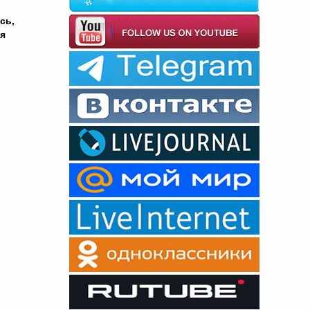
сь,
ся