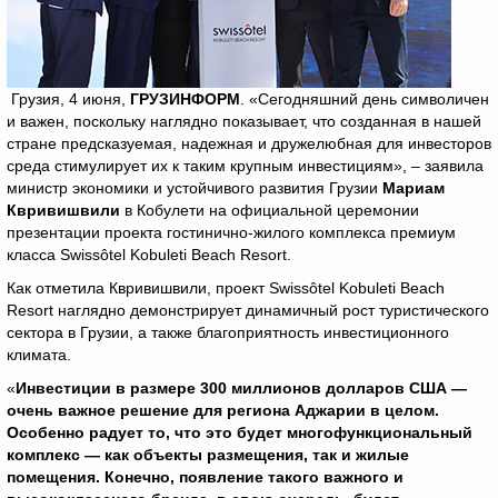
Грузия, 4 июня,
ГРУЗИНФОРМ
. «Сегодняшний день символичен
и важен, поскольку наглядно показывает, что созданная в нашей
стране предсказуемая, надежная и дружелюбная для инвесторов
среда стимулирует их к таким крупным инвестициям», – заявила
министр экономики и устойчивого развития Грузии
Мариам
Квривишвили
в Кобулети на официальной церемонии
презентации проекта гостинично-жилого комплекса премиум
класса Swissôtel Kobuleti Beach Resort.
Как отметила Квривишвили, проект Swissôtel Kobuleti Beach
Resort наглядно демонстрирует динамичный рост туристического
сектора в Грузии, а также благоприятность инвестиционного
климата.
«
Инвестиции в размере 300 миллионов долларов США —
очень важное решение для региона Аджарии в целом.
Особенно радует то, что это будет многофункциональный
комплекс — как объекты размещения, так и жилые
помещения. Конечно, появление такого важного и