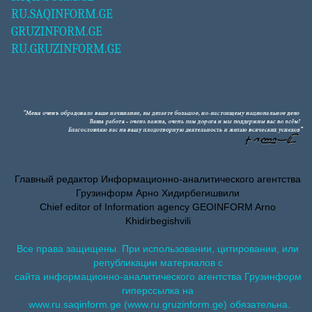
RU.SAQINFORM.GE
GRUZINFORM.GE
RU.GRUZINFORM.GE
Главный редактор Информационно-аналитического агентства
Грузинформ Арно Хидирбегишвили
Chief editor of Information agency GEOINFORM Arno
Khidirbegishvili
Все права защищены. При использовании, цитировании, или
републикации материалов с
сайта информационно-аналитического агентства Грузинформ
гиперссылка на
www.ru.saqinform.ge (www.ru.gruzinform.ge) обязательна.