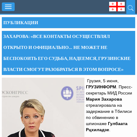
Toggle
navigation
ПУБЛИКАЦИИ
ЗАХАРОВА: «ВСЕ КОНТАКТЫ ОСУЩЕСТВЛЯЛ
ОТКРЫТО И ОФИЦИАЛЬНО… НЕ МОЖЕТ НЕ
БЕСПОКОИТЬ ЕГО СУДЬБА, НАДЕЕМСЯ, ГРУЗИНСКИЕ
ВЛАСТИ СМОГУТ РАЗОБРАТЬСЯ В ЭТОМ ВОПРОСЕ»
Грузия, 5 июня,
ГРУЗИНФОРМ
. Пресс-
секретарь МИД России
Мария Захарова
отреагировала на
задержание в Тбилиси
по обвинению в
шпионаже
Гулбаата
Рцхиладзе
.