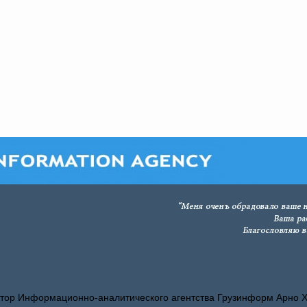
тор Информационно-аналитического агентства Грузинформ Арно 