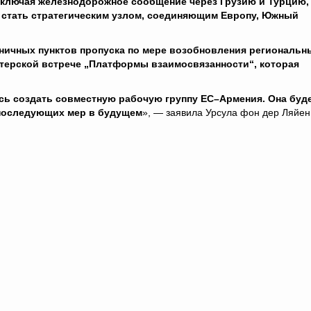
включая железнодорожное сообщение через Грузию и Турцию,
 стать стратегическим узлом, соединяющим Европу, Южный
ничных пунктов пропуска по мере возобновления региональн
терской встрече „Платформы взаимосвязанности“, которая
ь создать совместную рабочую группу ЕС–Армения. Она буд
 последующих мер в будущем
», — заявила Урсула фон дер Ляйен