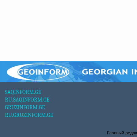
SAQINFORM.GE
RU.SAQINFORM.GE
GRUZINFORM.GE
RU.GRUZINFORM.GE
Главный редак