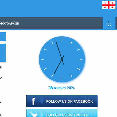
ФОТОАРХИВ
й.
не
08 Август 2026
ь
е