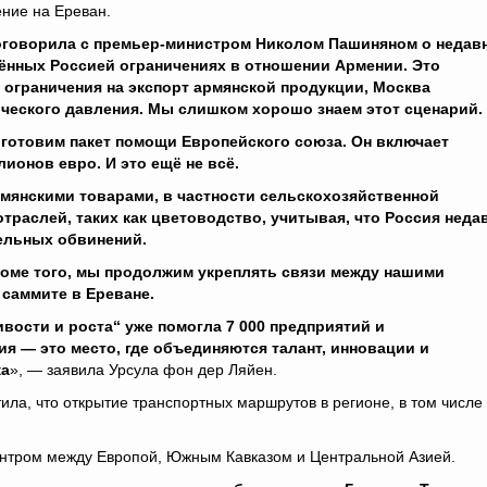
ние на Ереван.
оговорила с премьер-министром Николом Пашиняном о недав
ённых Россией ограничениях в отношении Армении. Это
 ограничения на экспорт армянской продукции, Москва
ического давления. Мы слишком хорошо знаем этот сценарий.
 готовим пакет помощи Европейского союза. Он включает
онов евро. И это ещё не всё.
мянскими товарами, в частности сельскохозяйственной
траслей, таких как цветоводство, учитывая, что Россия неда
ельных обвинений.
Кроме того, мы продолжим укреплять связи между нашими
 саммите в Ереване.
вости и роста“ уже помогла 7 000 предприятий и
я — это место, где объединяются талант, инновации и
ка
», — заявила Урсула фон дер Ляйен.
ла, что открытие транспортных маршрутов в регионе, в том числе 
ентром между Европой, Южным Кавказом и Центральной Азией.