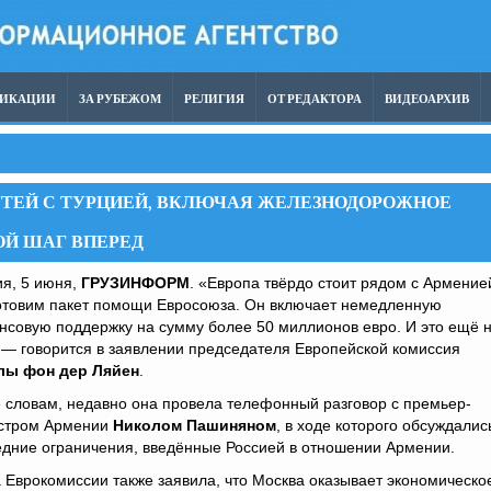
ЛИКАЦИИ
ЗА РУБЕЖОМ
РЕЛИГИЯ
ОТ РЕДАКТОРА
ВИДЕОАРХИВ
УТЕЙ С ТУРЦИЕЙ, ВКЛЮЧАЯ ЖЕЛЕЗНОДОРОЖНОЕ
ОЙ ШАГ ВПЕРЕД
я, 5 июня,
ГРУЗИНФОРМ
. «Европа твёрдо стоит рядом с Армение
отовим пакет помощи Евросоюза. Он включает немедленную
совую поддержку на сумму более 50 миллионов евро. И это ещё 
 — говорится в заявлении председателя Европейской комиссия
лы фон дер Ляйен
.
 словам, недавно она провела телефонный разговор с премьер-
стром Армении
Николом Пашиняном
, в ходе которого обсуждалис
едние ограничения, введённые Россией в отношении Армении.
 Еврокомиссии также заявила, что Москва оказывает экономическо