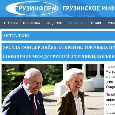
ГЛАВНАЯ
ПОЛИТИКА
ОБЩЕСТВО
АКТУАЛЬНО
ПРАВО
ПУБ
АКТУАЛЬНО
УРСУЛА ФОН ДЕР ЛЯЙЕН: ОТКРЫТИЕ ТОРГОВЫХ П
СООБЩЕНИЕ МЕЖДУ ГРУЗИЕЙ И ТУРЦИЕЙ, БОЛЬШ
Грузи
Мы г
финан
всё»,
Урсу
По её
мини
посл
Глава