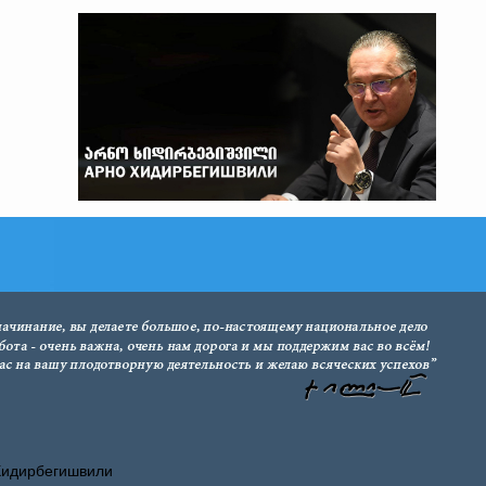
Хидирбегишвили