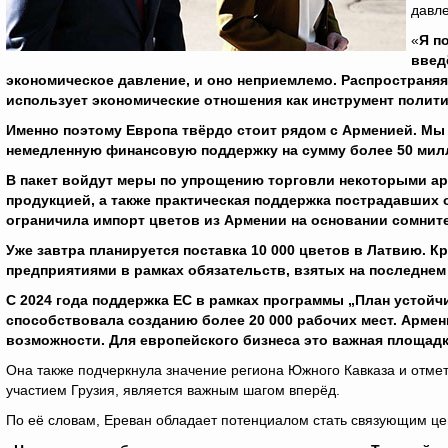
давле
«
Я п
введ
экономическое давление, и оно неприемлемо. Распространяя
использует экономические отношения как инструмент полит
Именно поэтому Европа твёрдо стоит рядом с Арменией. Мы
немедленную финансовую поддержку на сумму более 50 милли
В пакет войдут меры по упрощению торговли некоторыми ар
продукцией, а также практическая поддержка пострадавших о
ограничила импорт цветов из Армении на основании сомнит
Уже завтра планируется поставка 10 000 цветов в Латвию. 
предприятиями в рамках обязательств, взятых на последнем
С 2024 года поддержка ЕС в рамках программы „План устойчи
способствовала созданию более 20 000 рабочих мест. Армени
возможности. Для европейского бизнеса это важная площад
Она также подчеркнула значение региона Южного Кавказа и отмети
участием Грузия, является важным шагом вперёд.
По её словам, Ереван обладает потенциалом стать связующим ц