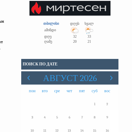
ых
თბილისი
დღეს
ხვალ
ამინდი
დღე
32
33
ет
ღამე
20
21
.
ПОИСК ПО ДАТЕ
АВГУСТ 2026
пон
вто
сре
чет
пят
суб
вос
1
2
3
4
5
6
7
8
9
10
11
12
13
14
15
16