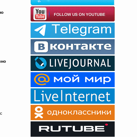
но
вно
с