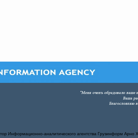
тор Информационно-аналитического агентства Грузинформ Арно 