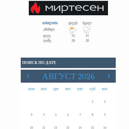
თბილისი
დღეს
ხვალ
ამინდი
დღე
32
31
ღამე
20
20
ПОИСК ПО ДАТЕ
АВГУСТ 2026
пон
вто
сре
чет
пят
суб
вос
1
2
3
4
5
6
7
8
9
10
11
12
13
14
15
16