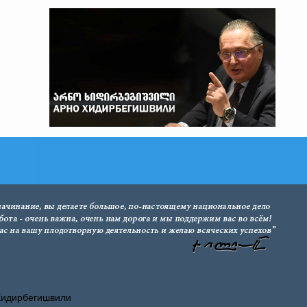
Хидирбегишвили