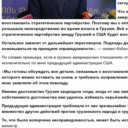
сего
Что 
амер
восстановить стратегическое партнёрство. Поэтому мы с оп
услышали непосредственно во время визита в Грузию. Всё э
стратегическое партнёрство между Грузией и США будет вос
Остальное зависит от дальнейших переговоров. Подходы д
основываться на принципе справедливости
», — заявил Кобах
По словам премьера, если в грузино-американских отношениях чт
исключительно по вине предыдущей администрации США.
«
Мы готовы обсуждать все детали, связанные с восстановле
которого можно оставить на осень и требовать исправления
ясно заявляли об этом повсюду.
Именно достоинство Грузия защищала тогда, когда от нас н
собственного достоинства нам удалось избежать серьёзней
Предыдущая администрация требовала от нас чрезвычайно т
множество других действий против грузинского народа и гру
То, что было испорчено несправедливостью, может быть и
министр.