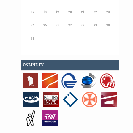
17
18
19
20
21
22
23
24
25
26
27
28
29
30
31
ONLINE TV