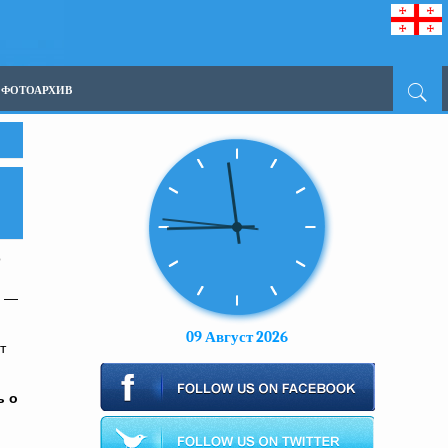
ФОТОАРХИВ
о
, —
09 Август 2026
т
ь о