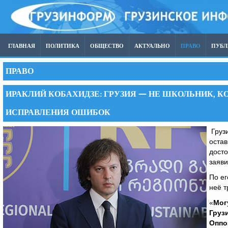
ГЛАВНАЯ
ПОЛИТИКА
ОБЩЕСТВО
АКТУАЛЬНО
ПРАВО
ПУБ
ПРАВО
ИРАКЛИЙ КОБАХИДЗЕ: ГРУЗИЯ — НЕ ШКОЛЬНИК, К
ИСПРАВЛЕНИЯ ОШИБОК
Грузи
остав
досто
заяв
По ег
неё т
«
Мог
Груз
Оппо