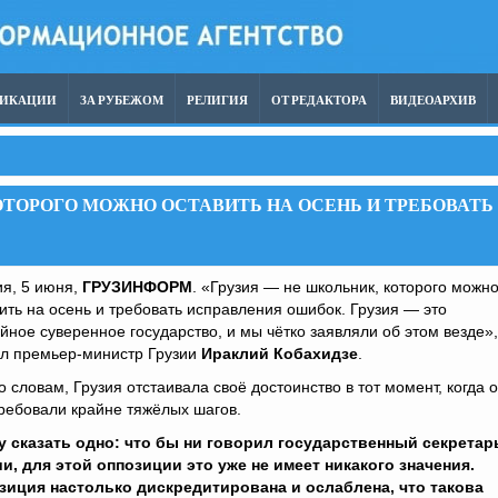
ЛИКАЦИИ
ЗА РУБЕЖОМ
РЕЛИГИЯ
ОТ РЕДАКТОРА
ВИДЕОАРХИВ
ОТОРОГО МОЖНО ОСТАВИТЬ НА ОСЕНЬ И ТРЕБОВАТЬ
я, 5 июня,
ГРУЗИНФОРМ
. «Грузия — не школьник, которого можн
ить на осень и требовать исправления ошибок. Грузия — это
йное суверенное государство, и мы чётко заявляли об этом везде»
ил премьер-министр Грузии
Ираклий Кобахидзе
.
о словам, Грузия отстаивала своё достоинство в тот момент, когда о
ребовали крайне тяжёлых шагов.
у сказать одно: что бы ни говорил государственный секретар
ии, для этой оппозиции это уже не имеет никакого значения.
зиция настолько дискредитирована и ослаблена, что такова