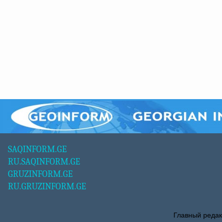
SAQINFORM.GE
RU.SAQINFORM.GE
GRUZINFORM.GE
RU.GRUZINFORM.GE
Главный редак