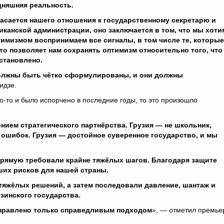
дняшняя реальность.
касается нашего отношения к государственному секретарю и
иканской администрации, оно заключается в том, что мы хоти
тимизмом воспринимаем все сигналы, в том числе те, которые
то позволяет нам сохранять оптимизм относительно того, что
становлено.
олжны быть чётко сформулированы, и они должны
идзе.
о-то и было испорчено в последние годы, то это произошло
нием стратегического партнёрства. Грузия — не школьник,
 ошибок. Грузия — достойное суверенное государство, и мы
апрямую требовали крайне тяжёлых шагов. Благодаря защите
ших рисков для нашей страны.
яжёлых решений, а затем последовали давление, шантаж и
зинского государства.
справлено только справедливым подходом
», — отметил премье