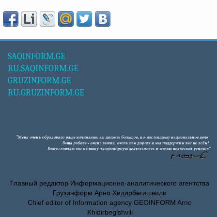
SAQINFORM.GE
RU.SAQINFORM.GE
GRUZINFORM.GE
RU.GRUZINFORM.GE
Главный редактор Информационно-аналитического агентства
Грузинформ Арно Хидирбегишвили
Chief editor of Information agency GEOINFORM Arno
Khidirbegishvili