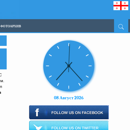
ФОТОАРХИВ
С
им.
л
з
08 Август 2026