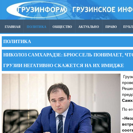
ГЛАВНАЯ
ПОЛИТИКА
ОБЩЕСТВО
АКТУАЛЬНО
ПРАВО
ПУБ
ПОЛИТИКА
НИКОЛОЗ САМХАРАДЗЕ: БРЮССЕЛЬ ПОНИМАЕТ, ЧТ
ГРУЗИИ НЕГАТИВНО СКАЖЕТСЯ НА ИХ ИМИДЖЕ
Груз
прове
Решен
пред
Самх
По ег
«
Нез
встр
соот