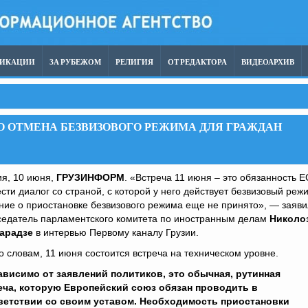
ЛИКАЦИИ
ЗА РУБЕЖОМ
РЕЛИГИЯ
ОТ РЕДАКТОРА
ВИДЕОАРХИВ
О ОТМЕНА БЕЗВИЗОВОГО РЕЖИМА ДЛЯ ГРАЖДАН
ия, 10 июня,
ГРУЗИНФОРМ
. «Встреча 11 июня – это обязанность Е
сти диалог со страной, с которой у него действует безвизовый реж
ие о приостановке безвизового режима еще не принято», — заяви
седатель парламентского комитета по иностранным делам
Николо
арадзе
в интервью Первому каналу Грузии.
о словам, 11 июня состоится встреча на техническом уровне.
ависимо от заявлений политиков, это обычная, рутинная
еча, которую Европейский союз обязан проводить в
ветствии со своим уставом. Необходимость приостановки