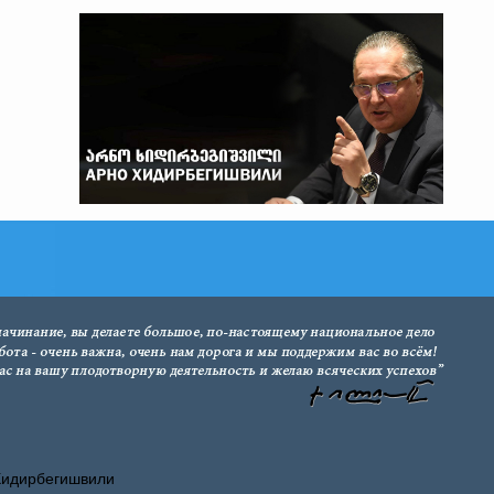
Хидирбегишвили