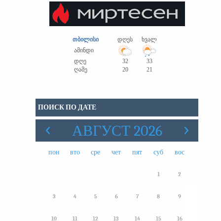
თბილისი
დღეს
ხვალ
ამინდი
დღე
32
33
ღამე
20
21
ПОИСК ПО ДАТЕ
АВГУСТ 2026
пон
вто
сре
чет
пят
суб
вос
1
2
3
4
5
6
7
8
9
10
11
12
13
14
15
16