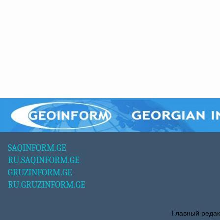
SAQINFORM.GE
RU.SAQINFORM.GE
GRUZINFORM.GE
RU.GRUZINFORM.GE
Главный редак