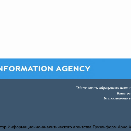
тор Информационно-аналитического агентства Грузинформ Арно 