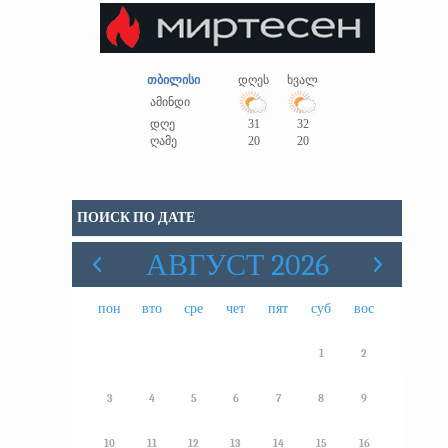
თბილისი
დღეს
ხვალ
ამინდი
დღე
31
32
ღამე
20
20
ПОИСК ПО ДАТЕ
АВГУСТ 2026
пон
вто
сре
чет
пят
суб
вос
1
2
3
4
5
6
7
8
9
10
11
12
13
14
15
16