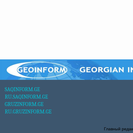
SAQINFORM.GE
RU.SAQINFORM.GE
GRUZINFORM.GE
RU.GRUZINFORM.GE
Главный редак