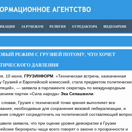
ЛИКАЦИИ
ЗА РУБЕЖОМ
РЕЛИГИЯ
ОТ РЕДАКТОРА
ВИДЕОАРХИВ
ОВЫЙ РЕЖИМ С ГРУЗИЕЙ ПОТОМУ, ЧТО ХОЧЕТ
ИТИЧЕСКОГО ДАВЛЕНИЯ
ия, 10 июня,
ГРУЗИНФОРМ
. «Техническая встреча, назначенная
 Грузией и Европейской комиссией, стала предметом политически
уляций», — заявила в парламенте секретарь по международным
шениям партии «Сила народа»
Эка Сепашвили
.
 словам, Грузия с технической точки зрения выполняет все
вания, необходимые для сохранения визовой либерализации, и
ние следует сосредоточить на политической составляющей вопрос
вили заявила, что при оценке уровня демократии в Грузии
ейские бюрократы чаще всего говорят о законе о прозрачности и