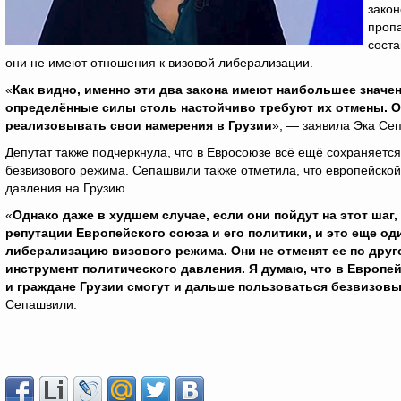
закон
пропа
соста
они не имеют отношения к визовой либерализации.
«
Как видно, именно эти два закона имеют наибольшее значе
определённые силы столь настойчиво требуют их отмены. О
реализовывать свои намерения в Грузии
», — заявила Эка Се
Депутат также подчеркнула, что в Евросоюзе всё ещё сохраняетс
безвизового режима. Сепашвили также отметила, что европейской
давления на Грузию.
«
Однако даже в худшем случае, если они пойдут на этот шаг
репутации Европейского союза и его политики, и это еще оди
либерализацию визового режима. Они не отменят ее по друг
инструмент политического давления. Я думаю, что в Европе
и граждане Грузии смогут и дальше пользоваться безвизовы
Сепашвили.