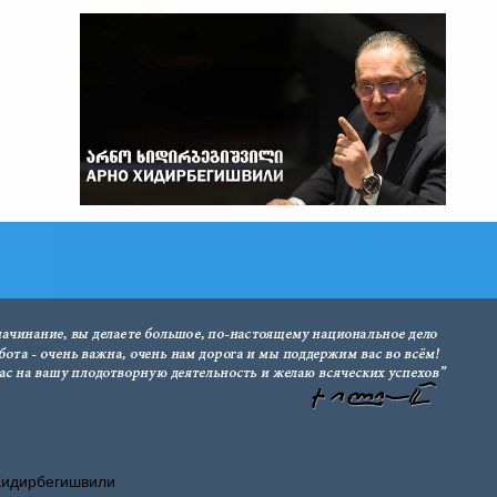
Хидирбегишвили