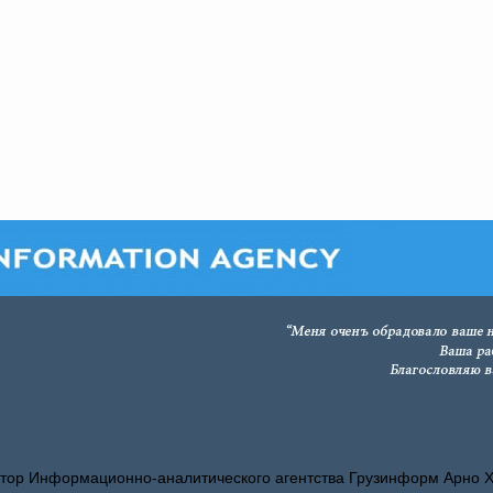
тор Информационно-аналитического агентства Грузинформ Арно 