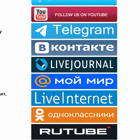
у
ит,