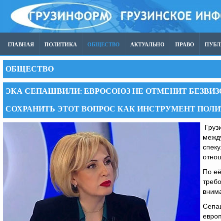
ГЛАВНАЯ
ПОЛИТИКА
ОБЩЕСТВО
АКТУАЛЬНО
ПРАВО
ПУБ
ОБЩЕСТВО
ЭКА СЕПАШВИЛИ: ЕВРОСОЮЗ НЕ ОТМЕНИТ БЕЗВИЗ
СОХРАНИТЬ ЭТОТ ВОПРОС КАК ИНСТРУМЕНТ ПОЛ
Груз
между
спек
отно
По её
требо
внима
Сепаш
европ