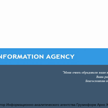
тор Информационно-аналитического агентства Грузинформ Арно 