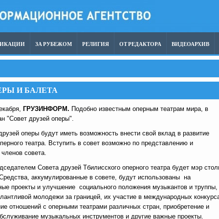
ЛИКАЦИИ
ЗА РУБЕЖОМ
РЕЛИГИЯ
ОТ РЕДАКТОРА
ВИДЕОАРХИВ
ЕРЫ И БАЛЕТА
декабря,
ГРУЗИНФОРМ.
Подобно известным оперным театрам мира, в
н "Совет друзей оперы".
рузей оперы будут иметь возможность внести свой вклад в развитие
перного театра. Вступить в совет возможно по представлению и
 членов совета.
дседателем Совета друзей Тбилисского оперного театра будет мэр сто
 Средства, аккумулированные в совете, будут использованы на
ные проекты и улучшение социального положения музыкантов и труппы,
алантливой молодежи за границей, их участие в международных конкурс
ие отношений с оперными театрами различных стран, приобретение и
обслуживание музыкальных инструментов и другие важные проекты.