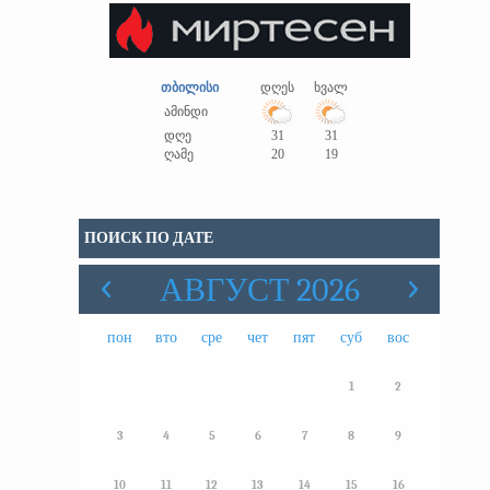
თბილისი
დღეს
ხვალ
ამინდი
დღე
31
31
ღამე
20
19
ПОИСК ПО ДАТЕ
АВГУСТ 2026
пон
вто
сре
чет
пят
суб
вос
1
2
3
4
5
6
7
8
9
10
11
12
13
14
15
16