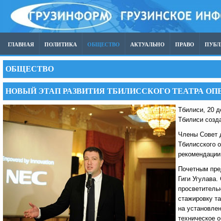
ГЛАВНАЯ
ПОЛИТИКА
ОБЩЕСТВО
АКТУАЛЬНО
ПРАВО
ПУБ
ОБЩЕСТВО
НОВЫЙ ЭТАП РАЗВИТИЯ ТБИЛИССКОГО ТЕАТРА ОП
Тбилиси, 20 
Тбилиси созда
Члены Совет д
Тбилисского о
рекомендации
Почетным пре
Гиги Угулава.
просветитель
стажировку т
на установлен
техническое 