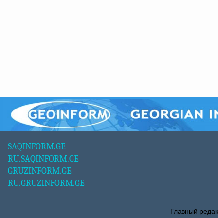
SAQINFORM.GE
RU.SAQINFORM.GE
GRUZINFORM.GE
RU.GRUZINFORM.GE
Главный редак