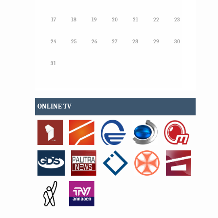
17
18
19
20
21
22
23
24
25
26
27
28
29
30
31
ONLINE TV