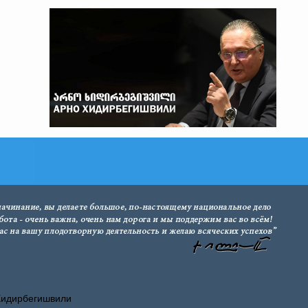
Хидирбегишвили