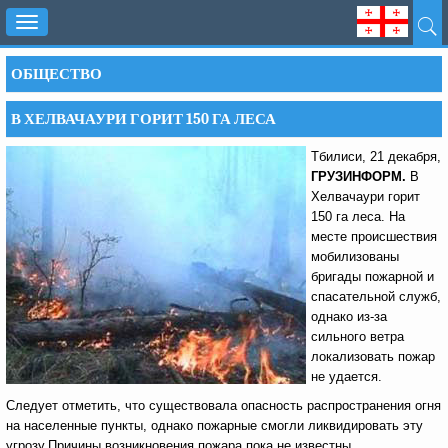
Toggle
navigation
ОБЩЕСТВО
В ХЕЛВАЧАУРИ ГОРИТ 150 ГА ЛЕСА
Тбилиси, 21 декабря,
ГРУЗИНФОРМ.
В
Хелвачаури горит
150 га леса.
На
месте происшествия
мобилизованы
бригады пожарной и
спасательной служб,
однако из-за
сильного ветра
локализовать пожар
не удается.
Следует отметить, что существовала опасность распространения огня
на населенные пункты, однако пожарные смогли ликвидировать эту
угрозу.Причины возникновения пожара пока не известны.