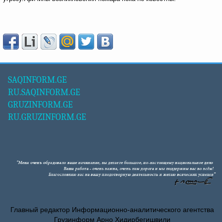
SAQINFORM.GE
RU.SAQINFORM.GE
GRUZINFORM.GE
RU.GRUZINFORM.GE
Главный редактор Информационно-аналитического агентства
Грузинформ Арно Хидирбегишвили