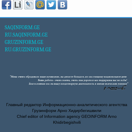
SAQINFORM.GE
RU.SAQINFORM.GE
GRUZINFORM.GE
RU.GRUZINFORM.GE
Главный редактор Информационно-аналитического агентства
Грузинформ Арно Хидирбегишвили
Chief editor of Information agency GEOINFORM Arno
Khidirbegishvili