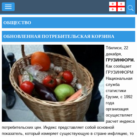
Toggle
navigation
ОБЩЕСТВО
ОБНОВЛЕННАЯ ПОТРЕБИТЕЛЬСКАЯ КОРЗИНА
Тбилиси, 22
декабря,
ГРУЗИНФОРМ.
Как сообщает
ГРУЗИНФОРМ
Национальная
служба
статистики
Грузии, с 1992
года
организация
осуществляет
расчет индекса
потребительских цен. Индекс представляет собой основной
показатель, который измеряет существующую в стране инфляцию, то