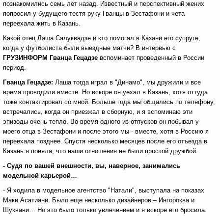
познакомились семь лет назад. Известный и перспективный жених
попросил у будущего тестя руку Гванцы в Зестафони и чета
переехала жить в Казань.
Какой отец Лаша Салуквадзе и кто помогал в Казани его супруге,
когда у футболиста были выездные матчи? В интервью с
ГРУЗИНФОРМ Гванца Гецадзе
вспоминает проведенный в России
период.
Гванца Гецадзе:
Лаша тогда играл в "Динамо", мы дружили и все
время проводили вместе. Но вскоре он уехал в Казань, хотя оттуда
тоже контактировал со мной. Больше года мы общались по телефону,
встречались, когда он приезжал в сборную, и я вспоминаю эти
эпизоды очень тепло. Во время одного из отпусков он побывал у
моего отца в Зестафони и после этого мы - вместе, хотя в Россию я
переехала позднее. Спустя несколько месяцев после его отъезда в
Казань я поняла, что наши отношения не были простой дружбой.
- Судя по вашей внешности, вы, наверное, занимались
модельной карьерой…
- Я ходила в модельное агентство "Натали", выступала на показах
Маки Асатиани. Было еще несколько дизайнеров – Ингороква и
Шуквани… Но это было только увлечением и я вскоре его бросила.