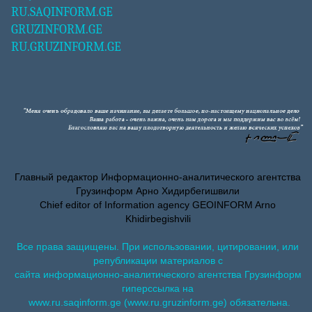
RU.SAQINFORM.GE
GRUZINFORM.GE
RU.GRUZINFORM.GE
Главный редактор Информационно-аналитического агентства
Грузинформ Арно Хидирбегишвили
Chief editor of Information agency GEOINFORM Arno
Khidirbegishvili
Все права защищены. При использовании, цитировании, или
републикации материалов с
сайта информационно-аналитического агентства Грузинформ
гиперссылка на
www.ru.saqinform.ge (www.ru.gruzinform.ge) обязательна.