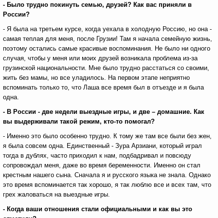
- Было трудно покинуть семью, друзей? Как вас приняли в
России?
- Я была на третьем курсе, когда уехала в холодную Россию, но она -
самая теплая для меня, после Грузии! Там я начала семейную жизнь,
поэтому остались самые красивые воспоминания. Не было ни одного
случая, чтобы у меня или моих друзей возникала проблема из-за
грузинской национальности. Мне было трудно расстаться со своими,
жить без мамы, но все уладилось. На первом этапе неприятно
вспоминать только то, что Лаша все время был в отъезде и я была
одна.
- В России - две недели выездные игры, и две – домашние. Как
вы выдерживали такой режим, кто-то помогал?
- Именно это было особенно трудно. К тому же там все были без жен,
я была совсем одна. Единственный - Зура Арзиани, который играл
тогда в дублях, часто приходил к нам, подбадривал и повсюду
сопровождал меня, даже во время беременности. Именно он стал
крестным нашего сына. Сначала я и русского языка не знала. Однако
это время вспоминается так хорошо, я так люблю все и всех там, что
грех жаловаться на выездные игры.
- Когда ваши отношения стали официальными и как вы это