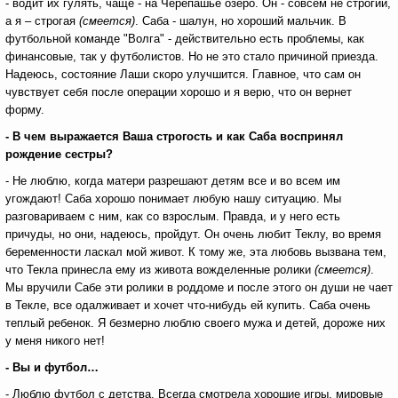
- водит их гулять, чаще - на Черепашье озеро. Он - совсем не строгий,
а я – строгая
(смеется)
. Саба - шалун, но хороший мальчик. В
футбольной команде "Волга" - действительно есть проблемы, как
финансовые, так у футболистов. Но не это стало причиной приезда.
Надеюсь, состояние Лаши скоро улучшится. Главное, что сам он
чувствует себя после операции хорошо и я верю, что он вернет
форму.
- В чем выражается Ваша строгость и как Саба воспринял
рождение сестры?
- Не люблю, когда матери разрешают детям все и во всем им
угождают! Саба хорошо понимает любую нашу ситуацию. Мы
разговариваем с ним, как со взрослым. Правда, и у него есть
причуды, но они, надеюсь, пройдут. Он очень любит Теклу, во время
беременности ласкал мой живот. К тому же, эта любовь вызвана тем,
что Текла принесла ему из живота вожделенные ролики
(смеется)
.
Мы вручили Сабе эти ролики в роддоме и после этого он души не чает
в Текле, все одалживает и хочет что-нибудь ей купить. Саба очень
теплый ребенок. Я безмерно люблю своего мужа и детей, дороже них
у меня никого нет!
- Вы и футбол…
- Люблю футбол с детства. Всегда смотрела хорошие игры, мировые