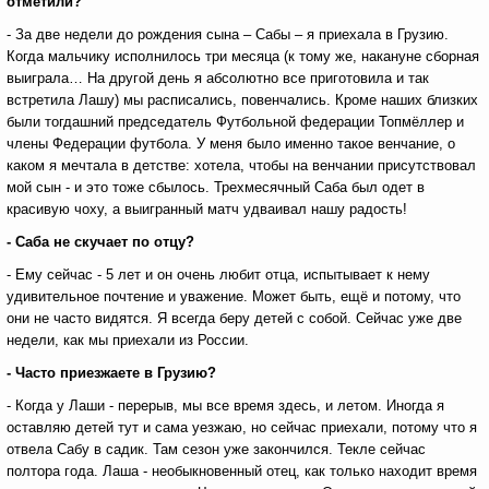
отметили?
- За две недели до рождения сына – Сабы – я приехала в Грузию.
Когда мальчику исполнилось три месяца (к тому же, накануне сборная
выиграла… На другой день я абсолютно все приготовила и так
встретила Лашу) мы расписались, повенчались. Кроме наших близких
были тогдашний председатель Футбольной федерации Топмёллер и
члены Федерации футбола. У меня было именно такое венчание, о
каком я мечтала в детстве: хотела, чтобы на венчании присутствовал
мой сын - и это тоже сбылось. Трехмесячный Саба был одет в
красивую чоху, а выигранный матч удваивал нашу радость!
- Саба не скучает по отцу?
- Ему сейчас - 5 лет и он очень любит отца, испытывает к нему
удивительное почтение и уважение. Может быть, ещё и потому, что
они не часто видятся. Я всегда беру детей с собой. Сейчас уже две
недели, как мы приехали из России.
- Часто приезжаете в Грузию?
- Когда у Лаши - перерыв, мы все время здесь, и летом. Иногда я
оставляю детей тут и сама уезжаю, но сейчас приехали, потому что я
отвела Сабу в садик. Там сезон уже закончился. Текле сейчас
полтора года. Лаша - необыкновенный отец, как только находит время