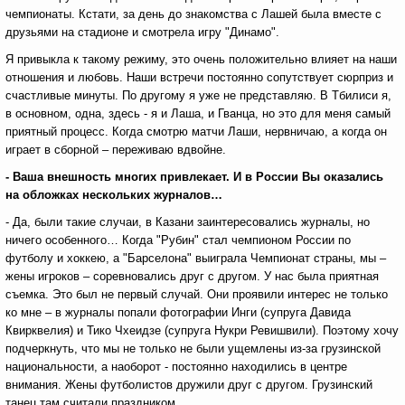
чемпионаты. Кстати, за день до знакомства с Лашей была вместе с
друзьями на стадионе и смотрела игру "Динамо".
Я привыкла к такому режиму, это очень положительно влияет на наши
отношения и любовь. Наши встречи постоянно сопутствует сюрприз и
счастливые минуты. По другому я уже не представляю. В Тбилиси я,
в основном, одна, здесь - я и Лаша, и Гванца, но это для меня самый
приятный процесс. Когда смотрю матчи Лаши, нервничаю, а когда он
играет в сборной – переживаю вдвойне.
- Ваша внешность многих привлекает. И в России Вы оказались
на обложках нескольких журналов…
- Да, были такие случаи, в Казани заинтересовались журналы, но
ничего особенного… Когда "Рубин" стал чемпионом России по
футболу и хоккею, а "Барселона" выиграла Чемпионат страны, мы –
жены игроков – соревновались друг с другом. У нас была приятная
съемка. Это был не первый случай. Они проявили интерес не только
ко мне – в журналы попали фотографии Инги (супруга Давида
Квирквелия) и Тико Чхеидзе (супруга Нукри Ревишвили). Поэтому хочу
подчеркнуть, что мы не только не были ущемлены из-за грузинской
национальности, а наоборот - постоянно находились в центре
внимания. Жены футболистов дружили друг с другом. Грузинский
танец там считали праздником.