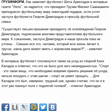
ГРУЗИНФОРМ.
Как заявляет футболист Шота Арвеладзе в интервью
газете "Лело", он надеется, что президент Грузии Михеил Саакашвили
преподнесет футбольному миру новогодний подарок, если учтет
заслуги футболиста Георгия Деметрадзе и просьбу футбольной
семьи.
"Существует письмо-прошение президенту об освобождении Георгия
Деметрадзе, подписанное многими представителями футбольного
мира. К сожалению, заслуги Деметрадзе и наша просьба пока не
учтены… Смешно все это, человек, который всю жизнь бегает в
трусах, какое дело может иметь с воровским миром?!", - заявляет
Арвеладзе.
В интервью футболист откликнулся также на уход из сборной Кахи
Каладзе и отметил, что это не было для него неожиданностью. "Спорт
- это такая вещь, что необходимо вовремя принять решение об уходе,
нельзя опоздать с этим шагом – спорт не умеет прощать.....Для
Каладзе это был, наверное, трудный шаг, однако считаю, что он и в
этот раз покинул поле с поднятой головой", - отметил Арвеладзе.