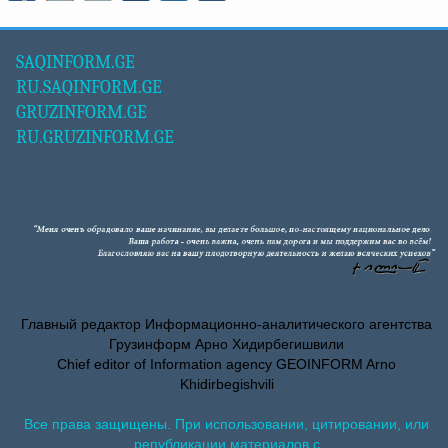
SAQINFORM.GE
RU.SAQINFORM.GE
GRUZINFORM.GE
RU.GRUZINFORM.GE
Главный редактор Информационно-аналитического агентства
Грузинформ Арно Хидирбегишвили
Chief editor of Information agency GEOINFORM Arno
Khidirbegishvili
Все права защищены. При использовании, цитировании, или
републикации материалов с