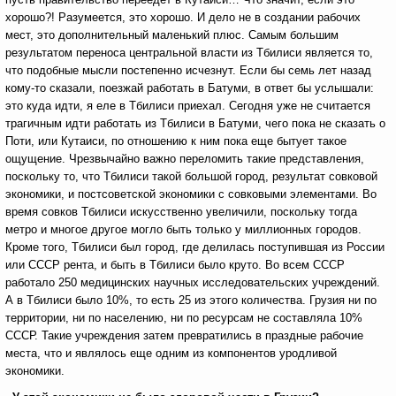
хорошо?! Разумеется, это хорошо. И дело не в создании рабочих
мест, это дополнительный маленький плюс. Самым большим
результатом переноса центральной власти из Тбилиси является то,
что подобные мысли постепенно исчезнут. Если бы семь лет назад
кому-то сказали, поезжай работать в Батуми, в ответ бы услышали:
это куда идти, я еле в Тбилиси приехал. Сегодня уже не считается
трагичным идти работать из Тбилиси в Батуми, чего пока не сказать о
Поти, или Кутаиси, по отношению к ним пока еще бытует такое
ощущение. Чрезвычайно важно переломить такие представления,
поскольку то, что Тбилиси такой большой город, результат совковой
экономики, и постсоветской экономики с совковыми элементами. Во
время совков Тбилиси искусственно увеличили, поскольку тогда
метро и многое другое могло быть только у миллионных городов.
Кроме того, Тбилиси был город, где делилась поступившая из России
или СССР рента, и быть в Тбилиси было круто. Во всем СССР
работало 250 медицинских научных исследовательских учреждений.
А в Тбилиси было 10%, то есть 25 из этого количества. Грузия ни по
территории, ни по населению, ни по ресурсам не составляла 10%
СССР. Такие учреждения затем превратились в праздные рабочие
места, что и являлось еще одним из компонентов уродливой
экономики.