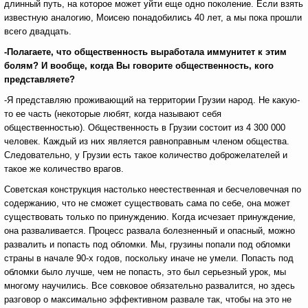
длинный путь, на которое может уйти еще одно поколение. Если взять
известную аналогию, Моисею понадобились 40 лет, а мы пока прошли
всего двадцать.
-Полагаете, что общественность выработала иммунитет к этим
болям? И вообще, когда Вы говорите общественность, кого
представляете?
-Я представляю проживающий на территории Грузии народ. Не какую-
то ее часть (некоторые любят, когда называют себя
общественностью). Общественность в Грузии состоит из 4 300 000
человек. Каждый из них является равноправным членом общества.
Следовательно, у Грузии есть такое количество доброжелателей и
такое же количество врагов.
Советская конструкция настолько неестественная и бесчеловечная по
содержанию, что не сможет существовать сама по себе, она может
существовать только по принуждению. Когда исчезает принуждение,
она разваливается. Процесс развала болезненный и опасный, можно
развалить и попасть под обломки. Мы, грузины попали под обломки
страны в начале 90-х годов, поскольку иначе не умели. Попасть под
обломки было лучше, чем не попасть, это был серьезный урок, мы
многому научились. Все совковое обязательно развалится, но здесь
разговор о максимально эффективном развале так, чтобы на это не