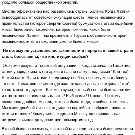
уходило большой общественной энергии.
Многим эффективней нас развалились страны Балтии. Когда Латвия
освободилась от советской оккупации шесть членов независимого
правительства (которое свергли Советы) буржуазной Латвии еще были
живы, было живо поколение, которое помнило, какой была
независимая Латвия. Тем временем, в Грузии к объявлению второй
независимости того поколения уже не было в живых.
-Не потому ли установление законности и порядка в нашей стране
столь болезненны, что институции слабые?
-Это тоже результат совковой оккупации… Когда скончался Галактион,
стали упорядочивать его архив и нашли папку с надписью "Для тех".
В этой папке были стихи к седьмому ноября, первому мая и Ленину.
То есть, Галактион понимал где жил, отдавал дань, но отдавал "тем",
то есть кем то другим…Как мог грузин, сколь бы он ни был талантлив
и ответственен, изменить власть? Выборами? Отнюдь. Поэтому
создалась двойная мораль, которая была тогда, и сейчас тоже есть.
Мы жили двойной жизнью, ходили на партийные собрания, писали
статьи в газете "Коммунист", ездили в Москву на официальные
встречи, кричали да здравствует компартия и.т.д.
Второй была наша жизнь, в которой мы знали, что эти были вредители
и людоеды, но сказать это не могли, так как нам надо было здесь