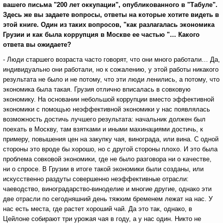
вашего письма "200 лет оккупации", опубликованного в "Табуле".
Здесь же вы задаете вопросы, ответы на которые хотите видеть в
этой книге. Один из таких вопросов, "как разлагалась экономика
Грузии и как была коррупция в Москве ее частью "… Какого
ответа вы ожидаете?
- Люди старшего возраста часто говорят, что они много работали… Да,
индивидуально они работали, но к сожалению, у этой работы никакого
результата не было и не потому, что эти люди ленились, а потому, что
экономика была такая. Грузия отлично вписалась в совковую
экономику. На основании небольшой коррупции вместо эффективной
экономики с помощью неэффективной экономики у нас появлялась
возможность достичь лучшего результата: начальник должен был
поехать в Москву, там взятками и иными махинациями достичь, к
примеру, повышения цен на закупку чая, винограда, или вина. С одной
стороны это вроде бы хорошо, но с другой стороны плохо. И это была
проблема совковой экономики, где не было разговора ни о качестве,
ни о спросе. В Грузии в итоге такой экономики были созданы, или
искусственно раздуты совершенно неэффективные отрасли:
чаеводство, виноградарство-виноделие и многие другие, однако эти
две отрасли по сегодняшний день тяжким бременем лежат на нас. У
нас есть места, где растет хороший чай. Да это так, однако, в
Цейлоне собирают три урожая чая в году, а у нас один. Никто не