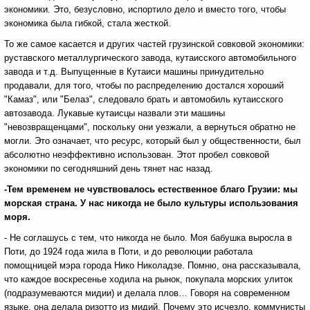
экономики. Это, безусловно, испортило дело и вместо того, чтобы
экономика была гибкой, стала жесткой.
То же самое касается и других частей грузинской совковой экономики:
руставского металлургического завода, кутаисского автомобильного
завода и т.д. Выпущенные в Кутаиси машины принудительно
продавали, для того, чтобы по распределению достался хороший
"Камаз", или "Белаз", следовало брать и автомобиль кутаисского
автозавода. Лукавые кутаисцы назвали эти машины
"невозвращенцами", поскольку они уезжали, а вернуться обратно не
могли. Это означает, что ресурс, который был у общественности, был
абсолютно неэффективно использован. Этот пробел совковой
экономики по сегодняшний день тянет нас назад.
-Тем временем не чувствовалось естественное благо Грузии: мы
морская страна. У нас никогда не было культуры использования
моря.
- Не соглашусь с тем, что никогда не было. Моя бабушка выросла в
Поти, до 1924 года жила в Поти, и до революции работала
помощницей мэра города Нико Николадзе. Помню, она рассказывала,
что каждое воскресенье ходила на рынок, покупала морских улиток
(подразумеваются мидии) и делала плов… Говоря на современном
языке, она делала ризотто из мидий. Почему это исчезло, коммунисты