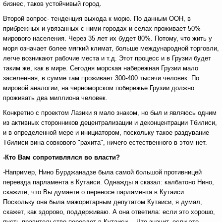
бизнес, таков устойчивый город.
Второй вопрос- тенденция выхода к морю. По данным ООН, в
прибрежных и увязанных с ними городах и селах проживает 50%
мирового населения. Через 35 лет их будет 80%. Потому, что жить у
моря означает более мягкий климат, больше международной торговли,
легче возникают рабочие места и т.д. Этот процесс и в Грузии будет
таким же, как в мире. Сегодня морская набережная Грузии мало
заселенная, в сумме там проживает 300-400 тысячи человек. По
мировой аналогии, на черноморском побережье Грузии должно
проживать два миллиона человек.
Конкретно с проектом Лазики я мало знаком, но был и являюсь одним
из активных сторонников децентрализации и деконцентрации Тбилиси,
и в определенной мере и инициатором, поскольку такое раздувание
Тбилиси вина совкового "рахита", ничего естественного в этом нет.
-Кто Вам сопротивлялся во власти?
-Например, Нино Бурджанадзе была самой большой противницей
переезда парламента в Кутаиси. Однажды я сказал: калбатоно Нино,
скажите, что Вы думаете о переносе парламента в Кутаиси.
Поскольку она была мажоритарным депутатом Кутаиси, я думал,
скажет, как здорово, поддерживаю. А она ответила: если это хорошо,
пусть правительство переедет в Кутаиси… Что значит, если это