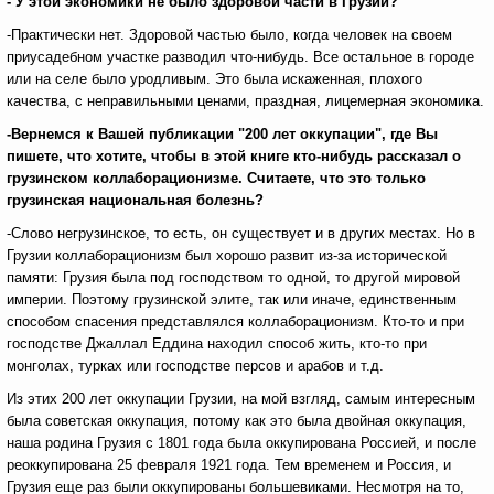
- У этой экономики не было здоровой части в Грузии?
-Практически нет. Здоровой частью было, когда человек на своем
приусадебном участке разводил что-нибудь. Все остальное в городе
или на селе было уродливым. Это была искаженная, плохого
качества, с неправильными ценами, праздная, лицемерная экономика.
-Вернемся к Вашей публикации "200 лет оккупации", где Вы
пишете, что хотите, чтобы в этой книге кто-нибудь рассказал о
грузинском коллаборационизме. Считаете, что это только
грузинская национальная болезнь?
-Слово негрузинское, то есть, он существует и в других местах. Но в
Грузии коллаборационизм был хорошо развит из-за исторической
памяти: Грузия была под господством то одной, то другой мировой
империи. Поэтому грузинской элите, так или иначе, единственным
способом спасения представлялся коллаборационизм. Кто-то и при
господстве Джаллал Еддина находил способ жить, кто-то при
монголах, турках или господстве персов и арабов и т.д.
Из этих 200 лет оккупации Грузии, на мой взгляд, самым интересным
была советская оккупация, потому как это была двойная оккупация,
наша родина Грузия с 1801 года была оккупирована Россией, и после
реоккупирована 25 февраля 1921 года. Тем временем и Россия, и
Грузия еще раз были оккупированы большевиками. Несмотря на то,