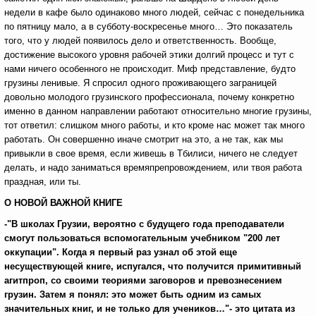
недели в кафе было одинаково много людей, сейчас с понедельника
по пятницу мало, а в субботу-воскресенье много… Это показатель
того, что у людей появилось дело и ответственность. Вообще,
достижение высокого уровня рабочей этики долгий процесс и тут с
нами ничего особенного не происходит. Миф представление, будто
грузины ленивые. Я спросил одного проживающего заграницей
довольно молодого грузинского профессионала, почему конкретно
именно в данном направлении работают относительно многие грузины,
тот ответил: слишком много работы, и кто кроме нас может так много
работать. Он совершенно иначе смотрит на это, а не так, как мы
привыкли в свое время, если живешь в Тбилиси, ничего не следует
делать, и надо заниматься времяпрепровождением, или твоя работа
праздная, или ты.
О НОВОЙ ВАЖНОЙ КНИГЕ
-"В школах Грузии, вероятно с будущего года преподаватели
смогут пользоваться вспомогательным учебником "200 лет
оккупации". Когда я первый раз узнал об этой еще
несуществующей книге, испугался, что получится примитивный
агитпроп, со своими теориями заговоров и превознесением
грузин. Затем я понял: это может быть одним из самых
значительных книг, и не только для учеников…"- это цитата из