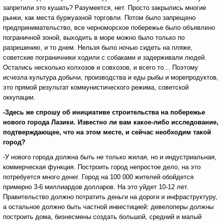
запретили это кушать? Разумеется, нет. Просто закрылись многие
рынки, как места буржуазной торговли. Потом было запрещено
предпринимательство, все черноморское побережье было объявлено
пограничной зоной, выходить в море можно было только по
разрешению, и то днем. Нельзя было ночью сидеть на пляже,
советские пограничники ходили с собаками и задерживали людей.
Остались несколько колхозов и совхозов, и всего то… Поэтому
исчезла культура добычи, производства и еды рыбы и морепродуктов,
это прямой результат коммунистического режима, советской
оккупации.
-Здесь же спрошу об инициативе строительства на побережье
нового города Лазики. Известно ли вам какое-либо исследование,
подтверждающее, что на этом месте, и сейчас необходим такой
город?
-У нового города должна быть не только жилая, но и индустриальная,
коммерческая функция. Построить город непростое дело, на это
потребуется много денег. Город на 100 000 жителей обойдется
примерно 3-6 миллиардов долларов. На это уйдет 10-12 лет.
Правительство должно потратить деньги на дороги и инфраструктуру,
а остальное должно быть частной инвестицией: девелоперы должны
построить дома, бизнесмены создать большой, средний и малый