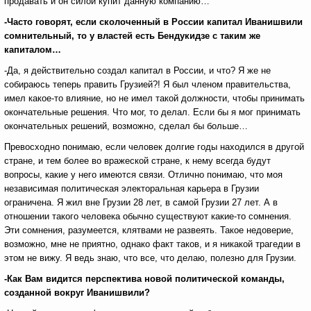
продавать и он силой купит данную компанию…
-Часто говорят, если сколоченный в России капитал Иванишвили
сомнительный, то у властей есть Бендукидзе с таким же
капиталом…
-Да, я действительно создал капитал в России, и что? Я же не
собираюсь теперь править Грузией?! Я был членом правительства,
имел какое-то влияние, но не имел такой должности, чтобы принимать
окончательные решения. Что мог, то делал. Если бы я мог принимать
окончательных решений, возможно, сделал бы больше…
Превосходно понимаю, если человек долгие годы находился в другой
стране, и тем более во вражеской стране, к нему всегда будут
вопросы, какие у него имеются связи. Отлично понимаю, что моя
независимая политическая электоральная карьера в Грузии
ограничена. Я жил вне Грузии 28 лет, в самой Грузии 27 лет. А в
отношении такого человека обычно существуют какие-то сомнения.
Эти сомнения, разумеется, клятвами не развеять. Такое недоверие,
возможно, мне не приятно, однако факт таков, и я никакой трагедии в
этом не вижу. Я ведь знаю, что все, что делаю, полезно для Грузии.
-Как Вам видится перспектива новой политической команды,
созданной вокруг Иванишвили?