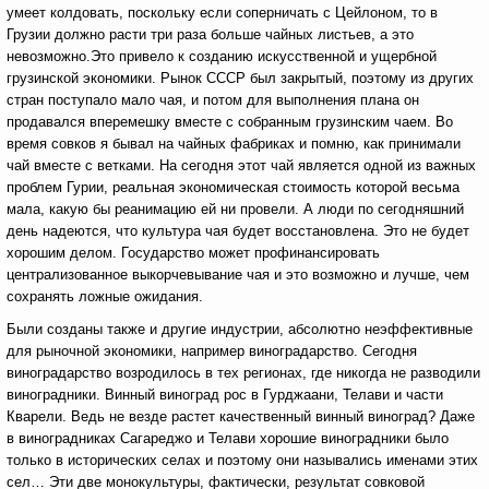
умеет колдовать, поскольку если соперничать с Цейлоном, то в
Грузии должно расти три раза больше чайных листьев, а это
невозможно.Это привело к созданию искусственной и ущербной
грузинской экономики. Рынок СССР был закрытый, поэтому из других
стран поступало мало чая, и потом для выполнения плана он
продавался вперемешку вместе с собранным грузинским чаем. Во
время совков я бывал на чайных фабриках и помню, как принимали
чай вместе с ветками. На сегодня этот чай является одной из важных
проблем Гурии, реальная экономическая стоимость которой весьма
мала, какую бы реанимацию ей ни провели. А люди по сегодняшний
день надеются, что культура чая будет восстановлена. Это не будет
хорошим делом. Государство может профинансировать
централизованное выкорчевывание чая и это возможно и лучше, чем
сохранять ложные ожидания.
Были созданы также и другие индустрии, абсолютно неэффективные
для рыночной экономики, например виноградарство. Сегодня
виноградарство возродилось в тех регионах, где никогда не разводили
виноградники. Винный виноград рос в Гурджаани, Телави и части
Кварели. Ведь не везде растет качественный винный виноград? Даже
в виноградниках Сагареджо и Телави хорошие виноградники было
только в исторических селах и поэтому они назывались именами этих
сел… Эти две монокультуры, фактически, результат совковой