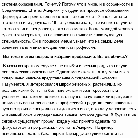
система образования. Почему? Потому что в мире, и в особенности в
Соединенных Штатах Америки, у студента в процессе образования
формируется представление о том, чего он хочет. У нас считается,
что юноша или девушка в 18 лет должны знать, что из них получится
какого-то типа специалист, а это невозможно. Когда молодой человек
сдает в университет, он не понимает в точности свою будущую
специальность. Он в процессе учебы узнает, что на самом деле
означает та или иная дисциплина или профессия.
-Вы тоже в этом возрасте избрали профессию. Вы ошиблись?
-В моем конкретном случае я не ошибся и весьма рад, что получил
биологическое образование. Однако могу сказать, что у меня было
совершенно неясное представление о современной биологии.
Разумеется, я интересовался миром животных, растениями, но
реально каким бы ты ни был прилежным и заинтересованным
учеником, все-таки дело имеешь с научно-популярной литературой и
не имеешь соприкосновения с профессией: представление пациента
зубного врача о специальности дантиста иное, а когда у человека есть
жизненный опыт и определенное знание, это уже другое. В Грузии и на
сегодня существует пробел, когда у нас принято сдавать по
факультетам и программам, чего нет в Америке. Например,
невозможно сдать в бакалавриат Гарвардского университета на