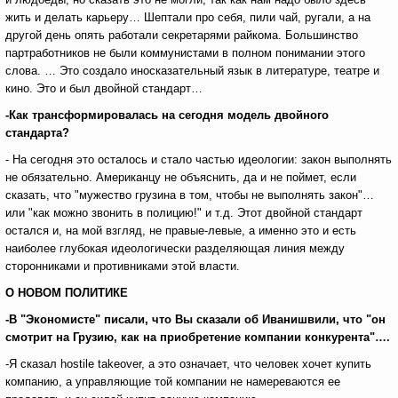
жить и делать карьеру… Шептали про себя, пили чай, ругали, а на
другой день опять работали секретарями райкома. Большинство
партработников не были коммунистами в полном понимании этого
слова. … Это создало иносказательный язык в литературе, театре и
кино. Это и был двойной стандарт…
-Как трансформировалась на сегодня модель двойного
стандарта?
- На сегодня это осталось и стало частью идеологии: закон выполнять
не обязательно. Американцу не объяснить, да и не поймет, если
сказать, что "мужество грузина в том, чтобы не выполнять закон"…
или "как можно звонить в полицию!" и т.д. Этот двойной стандарт
остался и, на мой взгляд, не правые-левые, а именно это и есть
наиболее глубокая идеологически разделяющая линия между
сторонниками и противниками этой власти.
О НОВОМ ПОЛИТИКЕ
-В "Экономисте" писали, что Вы сказали об Иванишвили, что "он
смотрит на Грузию, как на приобретение компании конкурента"….
-Я сказал hostile takeover, а это означает, что человек хочет купить
компанию, а управляющие той компании не намереваются ее