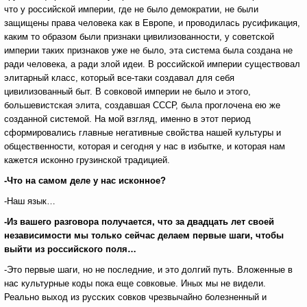
что у российской империи, где не было демократии, не были
защищены права человека как в Европе, и проводилась русификация,
каким то образом были признаки цивилизованности, у советской
империи таких признаков уже не было, эта система была создана не
ради человека, а ради злой идеи. В российской империи существовал
элитарный класс, который все-таки создавал для себя
цивилизованный быт. В совковой империи не было и этого,
большевистская элита, создавшая СССР, была проглочена ею же
созданной системой. На мой взгляд, именно в этот период
сформировались главные негативные свойства нашей культуры и
общественности, которая и сегодня у нас в избытке, и которая нам
кажется исконно грузинской традицией.
-Что на самом деле у нас исконное?
-Наш язык…
-Из вашего разговора получается, что за двадцать лет своей
независимости мы только сейчас делаем первые шаги, чтобы
выйти из российского поля…
-Это первые шаги, но не последние, и это долгий путь. Вложенные в
нас культурные коды пока еще совковые. Иных мы не видели.
Реально выход из русских совков чрезвычайно болезненный и