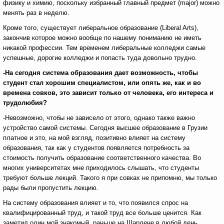
физику и химию, поскольку избранный главный предмет (major) можно
менять раз в неделю.
Кроме того, существует либеральное образование (Liberal Arts),
закончив которое можно вообще по нашему пониманию не иметь
никакой профессии. Тем временем либеральные колледжи самые
успешные, дорогие колледжи и попасть туда довольно трудно.
-На сегодня система образования дает возможность, чтобы
студент стал хорошим специалистом, или опять же, как и во
времена совков, это зависит только от человека, его интереса и
трудолюбия?
-Невозможно, чтобы не зависело от этого, однако также важно
устройство самой системы. Сегодня высшее образование в Грузии
платное и это, на мой взгляд, позитивно влияет на систему
образования, так как у студентов появляется потребность за
стоимость получить образование соответственного качества. Во
многих университетах мне приходилось слышать, что студенты
требуют больше лекций. Такого я при совках не припомню, мы только
рады были пропустить лекцию.
На систему образования влияет и то, что появился спрос на
квалифицированный труд, и такой труд все больше ценится. Как
заметил один мой знакомый, раньше на Шардене в любой день