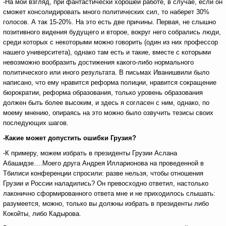
-На мой взгляд, при фантастически хорошей работе, в случае, если он
сможет консолидировать много политических сил, то наберет 30%
голосов. А так 15-20%. На это есть две причины. Первая, не слышно
позитивного видения будущего и второе, вокруг него собрались люди,
среди которых с некоторыми можно говорить (один из них профессор
нашего университета), однако там есть и такие, вместе с которыми
невозможно вообразить достижения какого-либо нормального
политического или иного результата. В письмах Иванишвили было
написано, что ему нравится реформа полиции, нравится сокращение
бюрократии, реформа образования, только уровень образования
должен быть более высоким, и здесь я согласен с ним, однако, по
моему мнению, опираясь на это можно было озвучить тезисы своих
последующих шагов.
-Какие может допустить ошибки Грузия?
-К примеру, можем избрать в президенты Грузии Аслана
Абашидзе….Моего друга Андрея Илларионова на проведенной в
Тбилиси конференции спросили: разве нельзя, чтобы отношения
Грузии и России наладились? Он превосходно ответил, настолько
лаконично сформированного ответа мне и не приходилось слышать:
разумеется, можно, только вы должны избрать в президенты либо
Кокойты, либо Кадырова.