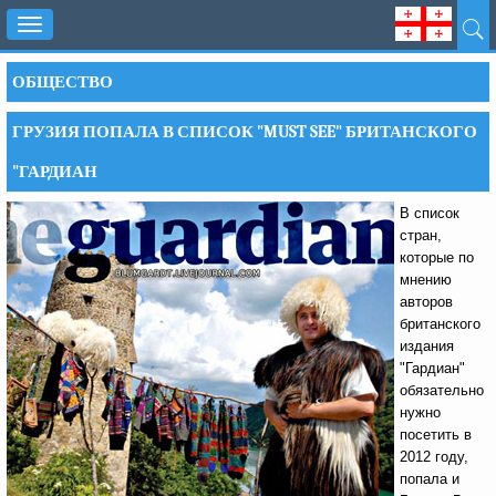
Toggle
navigation
ОБЩЕСТВО
ГРУЗИЯ ПОПАЛА В СПИСОК "MUST SEE" БРИТАНСКОГО
"ГАРДИАН
В список
стран,
которые по
мнению
авторов
британского
издания
"Гардиан"
обязательно
нужно
посетить в
2012 году,
попала и