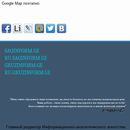
Google Map поэтапно.
SAQINFORM.GE
RU.SAQINFORM.GE
GRUZINFORM.GE
RU.GRUZINFORM.GE
Главный редактор Информационно-аналитического агентства