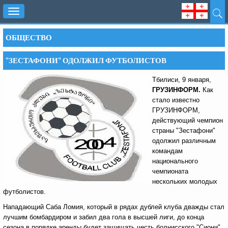
Toggle
navigation
ОБЩЕСТВО
"ЗЕСТАФОНИ" ОДОЛЖИЛ ФУТБОЛИСТОВ
Тбилиси, 9 января,
ГРУЗИНФОРМ.
Как
стало известно
ГРУЗИНФОРМ,
действующий чемпион
страны "Зестафони"
одолжил различным
командам
национального
чемпионата
нескольких молодых
футболистов.
Нападающий Саба Ломия, который в рядах дублей клуба дважды стал
лучшим бомбардиром и забил два гола в высшей лиги, до конца
сезона в порядке аренды будет защищать честь болнисского "Сиони".