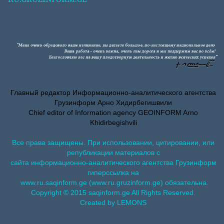
Главный редактор Информационно-аналитического агентства
Грузинформ Арно Хидирбегишвили
Chief editor of Information agency GEOINFORM Arno
Khidirbegishvili
Все права защищены. При использовании, цитировании, или
републикации материалов с
сайта информационно-аналитического агентства Грузинформ
гиперссылка на
www.ru.saqinform.ge (www.ru.gruzinform.ge) обязательна.
Copyright © 2015 saqinform.ge All Rights Reserved.
Created by LEMONS