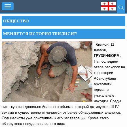
Toggle
navigation
ОБЩЕСТВО
МЕНЯЕТСЯ ИСТОРИЯ ТБИЛИСИ?!
Тбилиси, 11
января,
ГРУЗИНФОРМ.
На последнем
этапе раскопок на
территории
Абанотубани
археологи
сделали
уникальные
находки. Среди
них - кувшин довольно большого объема, который датируется III-IV
веками и существенно отличается от ранее обнаруженных аналогов.
Специалисты уже приступили к его реставрации. Кроме этого
обнаружена посуда различного вида.