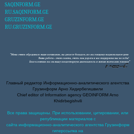
SAQINFORM.GE
RU.SAQINFORM.GE
GRUZINFORM.GE
RU.GRUZINFORM.GE
Главный редактор Информационно-аналитического агентства
Грузинформ Арно Хидирбегишвили
Chief editor of Information agency GEOINFORM Arno
Khidirbegishvili
Все права защищены. При использовании, цитировании, или
републикации материалов с
сайта информационно-аналитического агентства Грузинформ
гиперссылка на