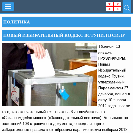
Toggle
navigation
ПОЛИТИКА
НОВЫЙ ИЗБИРАТЕЛЬНЫЙ КОДЕКС ВСТУПИЛ В СИЛУ
Тбилиси, 13
января,
ГРУЗИНФОРМ.
Новый
Избирательный
кодекс Грузии,
утвержденный
Парламентом 27
декабря, вошел в
силу 10 января
2012 года - после
того, как окончательный текст закона был опубликован в
«Саканонмдебло мацне» («Законодательный вестник»). Большинство
положений 108-страничного документа, определяющего
избирательные правила к октябрьским парламентским выборам 2012