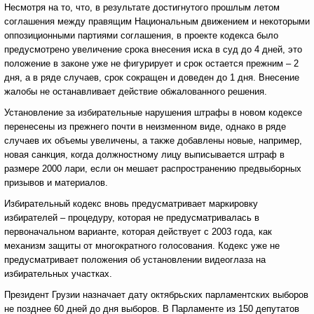
Несмотря на то, что, в результате достигнутого прошлым летом
соглашения между правящим Национальным движением и некоторыми
оппозиционными партиями соглашения, в проекте кодекса было
предусмотрено увеличение срока внесения иска в суд до 4 дней, это
положение в законе уже не фигурирует и срок остается прежним – 2
дня, а в ряде случаев, срок сокращен и доведен до 1 дня. Внесение
жалобы не останавливает действие обжалованного решения.
Установление за избирательные нарушения штрафы в новом кодексе
перенесены из прежнего почти в неизменном виде, однако в ряде
случаев их объемы увеличены, а также добавлены новые, например,
новая санкция, когда должностному лицу выписывается штраф в
размере 2000 лари, если он мешает распространению предвыборных
призывов и материалов.
Избирательный кодекс вновь предусматривает маркировку
избирателей – процедуру, которая не предусматривалась в
первоначальном варианте, которая действует с 2003 года, как
механизм защиты от многократного голосования. Кодекс уже не
предусматривает положения об установлении видеоглаза на
избирательных участках.
Президент Грузии назначает дату октябрьских парламентских выборов
не позднее 60 дней до дня выборов. В Парламенте из 150 депутатов