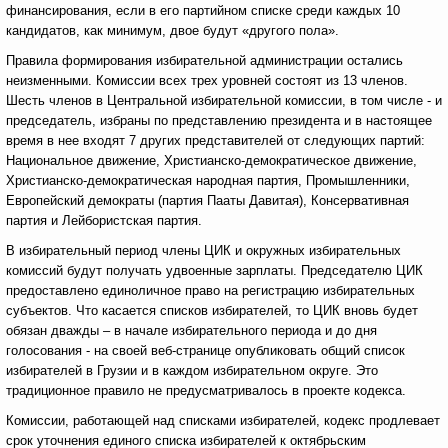
финансирования, если в его партийном списке среди каждых 10
кандидатов, как минимум, двое будут «другого пола».
Правила формирования избирательной администрации остались
неизменными. Комиссии всех трех уровней состоят из 13 членов.
Шесть членов в Центральной избирательной комиссии, в том числе - и
председатель, избраны по представлению президента и в настоящее
время в нее входят 7 других представителей от следующих партий:
Национальное движение, Христианско-демократическое движение,
Христианско-демократическая народная партия, Промышленники,
Европейский демократы (партия Пааты Давитая), Консервативная
партия и Лейбористская партия.
В избирательный период члены ЦИК и окружных избирательных
комиссий будут получать удвоенные зарплаты. Председателю ЦИК
предоставлено единоличное право на регистрацию избирательных
субъектов. Что касается списков избирателей,
то ЦИК вновь будет
обязан дважды – в начале избирательного периода и до дня
голосования - на своей веб-странице опубликовать общий список
избирателей в Грузии и в каждом избирательном округе. Это
традиционное правило не предусматривалось в проекте кодекса.
Комиссии, работающей над списками избирателей, кодекс продлевает
срок уточнения единого списка избирателей к октябрьским