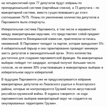
на четырехлетний срок 77 депутатов будут избраны по
пропорциональной системе (партийные списки), а 73 депутата – по
мажоритарной системе, вместо существовавшего до этого
соотношения 75/75. Планы по увеличению количества депутатов в
Парламенте были отвергнуты.
Избирательная система Парламента, в том числе и неравенство
между мажоритарными округами, что представляет собой предмет
обеспокоенности Венецианской комиссии, практически осталась
неизменной. В Парламент попадет та партия, которая преодолеет 5%-
й избирательный барьер и она гарантированно проведет минимум
шесть депутатов в законодательный орган. Этого количества
достаточно для создания парламентской фракции. На мажоритарных
выборах победит тот кандидат, который получит большее число
голосов, но не менее 30% участвовавших в мажоритарных выборах в
избирательном округе избирателей.
В будущем Парламенте уже не предусматривается избрание
мажоритарных депутатов из Лиахвского ущелья и Ахалгорского
района, которые не контролируются Грузией после августовской
российско-грузинской войны. В кодексе говорится: «в ходе
парламентских выборов мажоритарный округ не создается на
оккупированных территориях Грузии».