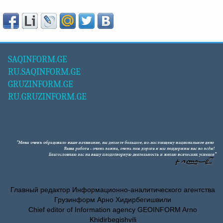
SAQINFORM.GE
RU.SAQINFORM.GE
GRUZINFORM.GE
RU.GRUZINFORM.GE
Главный редактор Информационно-аналитического агентства
Грузинформ Арно Хидирбегишвили
Chief editor of Information agency GEOINFORM Arno
Khidirbegishvili