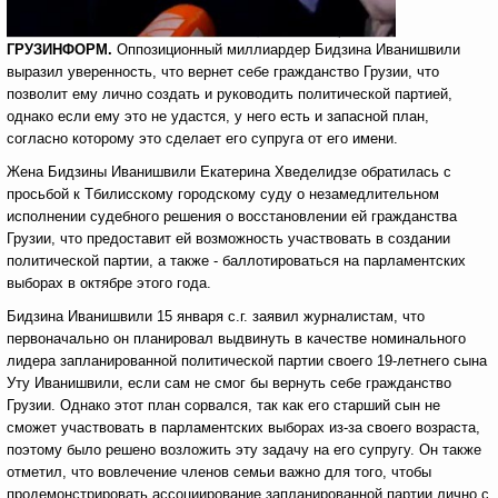
ГРУЗИНФОРМ.
Оппозиционный миллиардер Бидзина Иванишвили
выразил уверенность, что вернет себе гражданство Грузии, что
позволит ему лично создать и руководить политической партией,
однако если ему это не удастся, у него есть и запасной план,
согласно которому это сделает его супруга от его имени.
Жена Бидзины Иванишвили Екатерина Хведелидзе обратилась с
просьбой к Тбилисскому городскому суду о незамедлительном
исполнении судебного решения о восстановлении ей гражданства
Грузии, что предоставит ей возможность участвовать в создании
политической партии, а также - баллотироваться на парламентских
выборах в октябре этого года.
Бидзина Иванишвили 15 января с.г. заявил журналистам, что
первоначально он планировал выдвинуть в качестве номинального
лидера запланированной политической партии своего 19-летнего сына
Уту Иванишвили, если сам не смог бы вернуть себе гражданство
Грузии. Однако этот план сорвался, так как его старший сын не
сможет участвовать в парламентских выборах из-за своего возраста,
поэтому было решено возложить эту задачу на его супругу. Он также
отметил, что вовлечение членов семьи важно для того, чтобы
продемонстрировать ассоциирование запланированной партии лично с