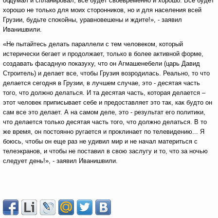
обдумал и спланировал, всё будет своевременно и хорошо. Все будет
хорошо не только для моих сторонников, но и для населения всей
Грузии, будьте спокойны, уравновешены и ждите!», - заявил
Иванишвили.
«Не пытайтесь делать параллели с тем человеком, который
истерически бегает и продолжает, только в более активной форме,
создавать фасадную показуху, что он Агмашенебели (царь Давид
Строитель) и делает все, чтобы Грузия возродилась. Реально, то что
делается сегодня в Грузии, в лучшем случае, это - десятая часть
того, что должно делаться. И та десятая часть, которая делается –
этот человек приписывает себе и предоставляет это так, как будто он
сам все это делает. А на самом деле, это - результат его политики,
что делается только десятая часть того, что должно делаться. В то
же время, он постоянно ругается и проклинает по телевидению... Я
боюсь, чтобы он еще раз не удивил мир и не начал материться с
телеэкранов, и чтобы не поставил в свою заслугу и то, что за ночью
следует день!», - заявил Иванишвили.