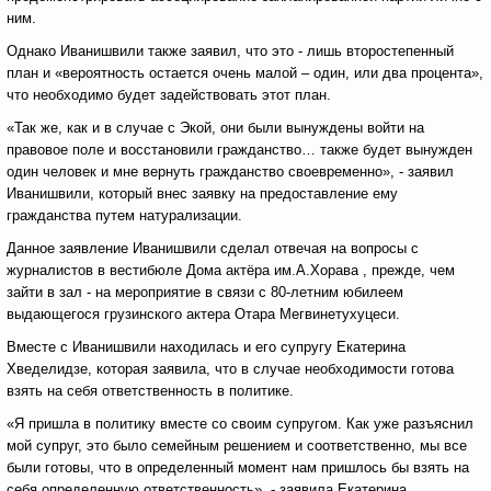
ним.
Однако Иванишвили также заявил, что это - лишь второстепенный
план и «вероятность остается очень малой – один, или два процента»,
что необходимо будет задействовать этот план.
«Так же, как и в случае с Экой, они были вынуждены войти на
правовое поле и восстановили гражданство… также будет вынужден
один человек и мне вернуть гражданство своевременно», - заявил
Иванишвили, который внес заявку на предоставление ему
гражданства путем натурализации.
Данное заявление Иванишвили сделал отвечая на вопросы с
журналистов в вестибюле Дома актёра им.А.Хорава , прежде, чем
зайти в зал - на мероприятие в связи с 80-летним юбилеем
выдающегося грузинского актера Отара Мегвинетухуцеси.
Вместе с Иванишвили находилась и его супругу Екатерина
Хведелидзе, которая заявила, что в случае необходимости готова
взять на себя ответственность в политике.
«Я пришла в политику вместе со своим супругом. Как уже разъяснил
мой супруг, это было семейным решением и соответственно, мы все
были готовы, что в определенный момент нам пришлось бы взять на
себя определенную ответственность», - заявила Екатерина