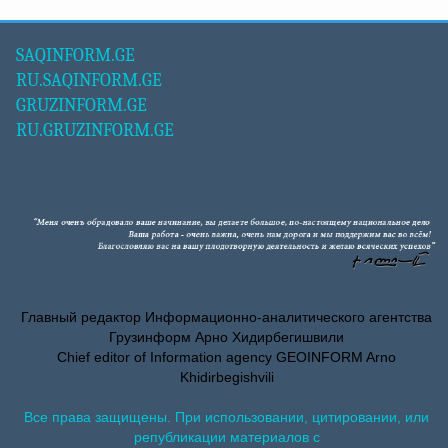
SAQINFORM.GE
RU.SAQINFORM.GE
GRUZINFORM.GE
RU.GRUZINFORM.GE
Главный редактор Информационно-аналитического агентства
Грузинформ Арно Хидирбегишвили
Chief editor of Information agency GEOINFORM Arno
Khidirbegishvili
Все права защищены. При использовании, цитировании, или
републикации материалов с