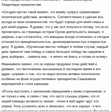
Хведелидзе журналистам.
«Сегодня настал такой момент, что моему супругу ограничивают
политическое действие, активность. Соответственно я сделаю все,
исходя из моих возможностей, что будет хорошо для моей семьи и
для моей родины. Я думаю, что у нас все получится потому, что если
просмотреть на страницах истории Грузии деятельность женщин, я
уверена, и вы согласитесь, что женщины всегда отличались и сегодня
отличаются принципиальностью, целенаправленностью и верностью
делу. Я думаю, «Грузинская мечта» победит в любом случае, каждый
день приносит нам победу и самую большую победу мы одержим в
день выборов», - заявила она, - я ничего не боюсь и готова ко всему».
Иванишвили заявил, что он хорошо продумал план действий и
добавил, что беспочвенны высказанные в последнее время в его
адрес «упреки» о том, что он недостаточно активен политически,
особенно на фоне осуществляемых президентом Саакашвили
мероприятий в стиле кампании.
«Я хочу выступить с маленьким обращением к моим сторонникам, и
не только к ним, в связи с тем, что часто слышны упреки, что от
нашей команды активность низкая - лично в мой адрес идут эти
упреки. Хочу успокоить всех и объяснить, что все хорошо - я все