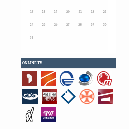
17
18
19
20
21
22
23
24
25
26
27
28
29
30
31
ONLINE TV