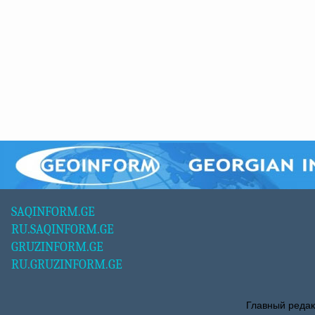
SAQINFORM.GE
RU.SAQINFORM.GE
GRUZINFORM.GE
RU.GRUZINFORM.GE
Главный редак