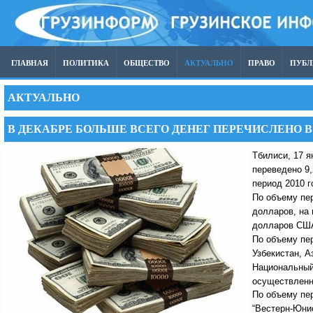
ГЛАВНАЯ
ПОЛИТИКА
ОБЩЕСТВО
АКТУАЛЬНО
ПРАВО
ПУБ
АКТУАЛЬНО
В ДЕКАБРЕ БОЛЬШЕ ВСЕГО ДЕНЕГ ПЕРЕЧИСЛЕНО В
Тбилиси, 17 я
переведено 9,
период 2010 г
По объему пер
долларов, на 
долларов США
По объему пе
Узбекистан, 
Национальный 
осуществленн
По объему пе
“Вестерн-Юнио