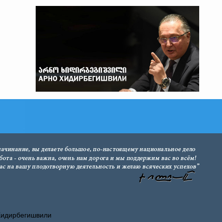
Хидирбегишвили