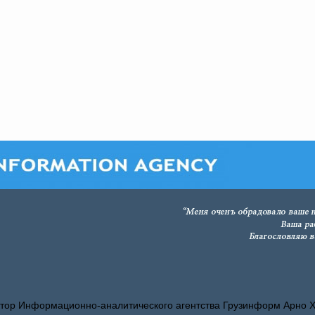
тор Информационно-аналитического агентства Грузинформ Арно 