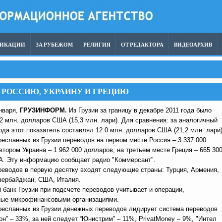
ЛИКАЦИИ
ЗА РУБЕЖОМ
РЕЛИГИЯ
ОТ РЕДАКТОРА
ВИДЕОАРХИВ
 РОССИЮ, УКРАИНУ И ГРЕЦИЮ
нваря,
ГРУЗИНФОРМ.
Из Грузии за границу в декабре 2011 года было
2 млн. долларов США (15,3 млн. лари). Для сравнения: за аналогичный
ода этот показатель составлял 12.0 млн. долларов США (21,2 млн. лари)
есланных из Грузии переводов на первом месте Россия – 3 337 000
втором Украина – 1 962 000 долларов, на третьем месте Греция – 665 30
. Эту информацию сообщает радио "Коммерсант".
реводов в первую десятку входят следующие страны: Турция, Армения,
Азербайджан, США, Италия.
банк Грузии при подсчете переводов учитывает и операции,
ые микрофинансовыми организациями.
ресланных из Грузии денежных переводов лидирует система переводов
н” – 33%, за ней следует “Юнистрим” – 11%, PrivatMoney – 9%, "Интел