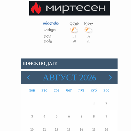
თბილისი
დღეს
ხვალ
ამინდი
დღე
31
32
ღამე
20
20
ПОИСК ПО ДАТЕ
АВГУСТ 2026
пон
вто
сре
чет
пят
суб
вос
1
2
3
4
5
6
7
8
9
10
11
12
13
14
15
16