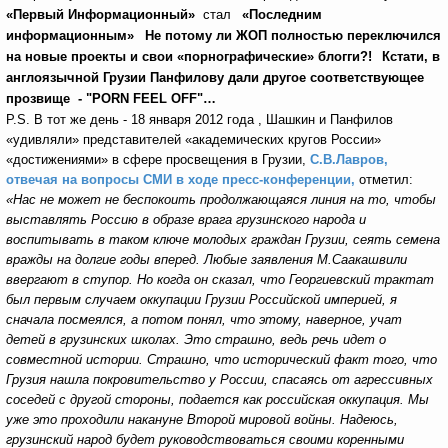
«Первый Информационный»
стал
«Последним
информационным»
Не потому ли ЖОП полностью переключился
на новые проекты и свои «порнографические» блогги?!
Кстати, в
англоязычной Грузии Панфилову дали другое соответствующее
прозвище - "PORN FEEL OFF"…
P.S. В тот же день - 18 января 2012 года , Шашкин и Панфилов
«удивляли» представителей «академических кругов России»
«достижениями» в сфере просвещения в Грузии,
С.В.Лавров,
отвечая на вопросы СМИ в ходе пресс-конференции,
отметил:
«Нас не может не беспокоить продолжающаяся линия на то, чтобы
выставлять Россию в образе врага грузинского народа и
воспитывать в таком ключе молодых граждан Грузии, сеять семена
вражды на долгие годы вперед. Любые заявления М.Саакашвили
ввергают в ступор. Но когда он сказал, что Георгиевский трактат
был первым случаем оккупации Грузии Российской империей, я
сначала посмеялся, а потом понял, что этому, наверное, учат
детей в грузинских школах. Это страшно, ведь речь идет о
совместной истории. Страшно, что исторический факт того, что
Грузия нашла покровительство у России, спасаясь от агрессивных
соседей с другой стороны, подается как российская оккупация. Мы
уже это проходили накануне Второй мировой войны. Надеюсь,
грузинский народ будет руководствоваться своими коренными