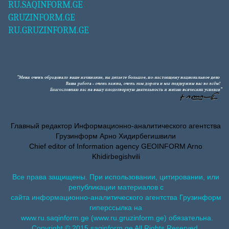
RU.SAQINFORM.GE
GRUZINFORM.GE
RU.GRUZINFORM.GE
Главный редактор Информационно-аналитического агентства
Грузинформ Арно Хидирбегишвили
Chief editor of Information agency GEOINFORM Arno
Khidirbegishvili
Все права защищены. При использовании, цитировании, или
републикации материалов с
сайта информационно-аналитического агентства Грузинформ
гиперссылка на
www.ru.saqinform.ge (www.ru.gruzinform.ge) обязательна.
Copyright © 2015 saqinform.ge All Rights Reserved.