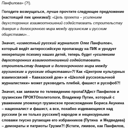
Панфилова»
(?!).
П
огодите возмущаться, лучше прочтите следующее предложение
(настоящий пик цинизма!):
«Цель проекта – усилением
двухсторонних взаимоотношений содействовать строительству
доверия и долгосрочного мира между грузинским и русским
обществами»...
Значит,
«известный русский журналист Олег Панфилов
»,
который ведёт антироссийскую пропаганду на ПИК и уродует
неокрепшую психику наших детей, теперь будет
«усилением
двухсторонних взаимоотношений содействовать
строительству доверия и долгосрочного мира между
грузинским и русским обществами»?!
Как «Центром культурных
взаимосвязей – Кавказский дом» и «Школой русскоязычной
журналистики» может руководить плебей, фашист и русофоб?!
Значит, как заявили по телевидению пропаГАДист Панфилов и
грузинские ПРОКТОполитологи, Владимир Путин, который с
уважением упомянул грузинское происхождение Бориса Акунина
– националист и фашист, а все, похабно издевающиеся над
русским (и не только русским!) народом и нецензурными
словами гнусно ругающие его избранников (Путина и Медведева)
– демократы и патриоты Грузии?! (Кстати, лживое, как Панфилов,