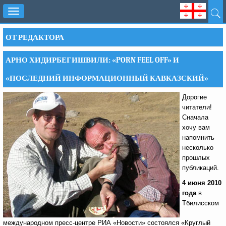
Toggle
navigation
ОТ РЕДАКТОРА
АРНО ХИДИРБЕГИШВИЛИ: «PORN FEEL OFF» И
«ПОСЛЕДНИЙ ИНФОРМАЦИОННЫЙ КАВКАЗСКИЙ»
Дорогие
читатели!
Сначала
хочу вам
напомнить
несколько
прошлых
публикаций.
4 июня 2010
года
в
Тбилисском
международном пресс-центре РИА «Новости» состоялся «Круглый