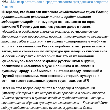
№8).
«Министр встретился с представителями гражданского общества
России»
Интересно, кто были эти инкогнито
«академические круги России,
правозащитники различных типов и представители
медиаорганизаций»,
почему нигде не называется ни одна
фамилия?! Почему для них, как указано далее в тексте
,
«достойным особенного внимания оказались осуществлённые
Министерством просвещения проекты, направленные на повышения
качества учёбы в школах»,
а не сфальсифицированные учебники
истории, выставляющие Россию поработителем Грузии испокон
веков, темы сочинений по литературе для младших классов типа
«Россия – оккупант и агрессор»?! Как это из их внимания
«ускользнуло» массовое закрытие русских школ в Грузии,
воспитание школьников в духе шовинизма и ненависти к
русскому народу, к 143-миллионой стране-соседу, связанной с
Грузией православием, многовековой историей, культурой и
сотнями тысяч смешанных русско-грузинских семей?!
Ответ на этот вопрос содержится в следующем предложении
(читаем):
«Встреча с министром была проведена в рамках проекта
«Диалог грузинских и русских молодых профессионалов», который
осуществляет «Центр культурных взаимосвязей – Кавказский дом»
под руководством известного русского журналиста Олега