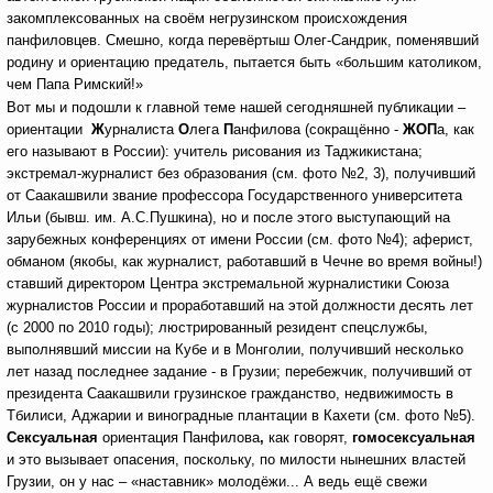
закомплексованных на своём негрузинском происхождения
панфиловцев. Смешно, когда перевёртыш Олег-Сандрик, поменявший
родину и ориентацию предатель, пытается быть «большим католиком,
чем Папа Римский!»
Вот мы и подошли к главной теме нашей сегодняшней публикации –
ориентации
Ж
урналиста
О
лега
П
анфилова
(сокращённо -
ЖОП
а,
как
его называют в России):
учитель рисования из Таджикистана;
экстремал-журналист без образования (см. фото №2, 3), получивший
от Саакашвили звание профессора Государственного университета
Ильи (бывш. им. А.С.Пушкина), но и после этого выступающий на
зарубежных конференциях от имени России (см. фото №4); аферист,
обманом (якобы, как журналист, работавший в Чечне во время войны!)
ставший директором Центра экстремальной журналистики Союза
журналистов России и проработавший на этой должности десять лет
(с 2000 по 2010 годы); люстрированный резидент спецслужбы,
выполнявший миссии на Кубе и в Монголии, получивший несколько
лет назад последнее задание - в Грузии; перебежчик, получивший от
президента Саакашвили грузинское гражданство, недвижимость в
Тбилиси, Аджарии и виноградные плантации в Кахети (см. фото №5).
Сексуальная
ориентация Панфилова
,
как говорят,
гомосексуальная
и это вызывает опасения, поскольку, по милости нынешних властей
Грузии, он у нас – «наставник» молодёжи... А ведь ещё свежи