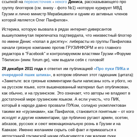
ссылкой на
первоисточник
-
некого
Дениса
, рассказывающего про
группу блоггеров (см. внизу - фото №1) «которую курирует МВД
Грузии и лично министр Мерабишвили и одним из активных членов
которой является Олег Панфилов».
Истерика, которую вызвала в рядах интернет-диверсантов
вышеупомянутая перепечатка подтвердила, что неизвестный блоггер
по имени Денис «попал в десятку»: либерасты из группы Панфилова
начали грязную компанию против ГРУЗИНФОРМ и его главного
редактора в “Facebook“ и контролируемом властями Грузии «Форуме
Тбилиси» (www. forum.ge), чем выдали себя с головой!
28 декабря 2011 года
я ответил им публикацией
«Про пуки ПИКа и
очередной пшик шпика»
, в котором обличил этот гадюшник (цитата):
«Заметьте: все грязные комментарии были написаны хоть и убого, но
на русском языке, хотя вышеназванный материал был опубликован,
как обычно, и на грузинском. Это означает, что авторы не владеют в
достаточной мере грузинским языком. А если учесть, что ПИК,
который в народе давно прозвали ПУКом, солидно укомплектован
такими же «грузинами», как Панфилов, становится понятным – от кого
исходят и другие комментарии, где публично ругают армян, осетин,
абхазов, русских и сеют межнациональную рознь в Грузии и на
Кавказе. Именно желанием скрыть сей факт и примазаться к
автохтонной грузинской нации объясняются сии жалкие пуки