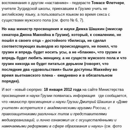
воспоминания о другом «наставнике» - педерасте
Томасе Флетчере
,
учителе Зугдидской школы, приехавшем в Грузию учить не
английскому языку, а пользоваться языком во время секса с
существами мужского пола (см. фото № 6, 7).
Но наш министр просвещения и науки Димка Шашкин (эмиссар
сенатора Джона Маккейна в Грузии), который, к сожалению, не
пошёл в своего отца – достойного тбилисца, не сделал
соответствующих выводов из происходящего, не понял, что
грузин и впредь будет носить усы, а не «бланже», что грузин и
впредь будет любить женщину, а не существ мужского пола
и что
грузин никогда не будет питаться дерьмом (говорят, что
последние два «удовольствия» были доступны Маккейну во
время вьетнамского плена - ежедневно и в обязательном
порядке).
И вот - новый сюрприз:
18 января 2012 года
на сайте Министерства
просвещения и науки Грузии появилась информация
где сообщается,
что
«министр просвещения и науки Грузии Дмитрий Шашкин в «Доме
учителя» встретился с академическими кругами России, с
правозащитниками различных типов и представителями
медиаорганизаций, и лично ознакомил их с осуществлёнными и
намечаемыми реформами в сфере образования и науки»
(см. фото