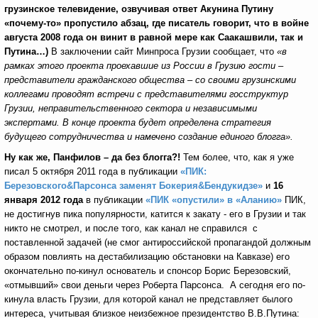
грузинское телевидение, озвучивая ответ Акунина Путину
«почему-то» пропустило абзац, где писатель говорит, что в войне
августа 2008 года он винит в равной мере как Саакашвили, так и
Путина…)
В заключении сайт Минпроса Грузии сообщает, что
«в
рамках этого проекта проехавшие из России в Грузию гости –
представители гражданского общества – со своими грузинскими
коллегами проводят встречи с представителями госструктур
Грузии, неправительственного сектора и независимыми
экспертами. В конце проекта будет определена стратегия
будущего сотрудничества и намечено создание единого блогга».
Ну как же, Панфилов – да без блогга?!
Тем более, что, как я уже
писал 5 октября 2011 года в публикации
«ПИК:
Березовского&Парсонса заменят Бокерия&Бендукидзе»
и
16
января 2012 года
в публикации
«ПИК «опустили» в «Аланию»
ПИК,
не достигнув пика популярности, катится к закату - его в Грузии и так
никто не смотрел, и после того, как канал не справился с
поставленной задачей (не смог антироссийской пропагандой должным
образом повлиять на дестабилизацию обстановки на Кавказе) его
окончательно по-кинул основатель и спонсор Борис Березовский,
«отмывший» свои деньги через Роберта Парсонса. А сегодня его по-
кинула власть Грузии, для которой канал не представляет былого
интереса, учитывая близкое неизбежное президентство В.В.Путина: