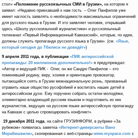
стол»
«Положение русскоязычных СМИ в Грузии»,
на котором я
заявил: «Недавно приехавший к нам гость – Олег Панфилов уже
имеет наглость заявлять о необходимости максимальных ограничений
для русского языка в Грузии. И это заявляет человек, открывший
здесь «Школу русскоязычной журналистики» и русскоязычный
телеканал «Первый Информационный Кавказский», которые, по идее,
должны служить пропаганде русского языка в Грузии». (см.
«Язык,
который сегодня до Тбилиси не доведёт»
)
9 апреля 2011 года,
в публикации
«ПИК антироссийской
пропаганды: 20 миллионов дополнительно!»
я предупреждал:
«Автор и ведущий ПИК - Олег, он же Сандро Панфилов – это
поменявший родину, веру, хозяев и ориентацию провокатор,
пытающийся сеять в Грузии межнациональную рознь, призванный
отравить наше общество русофобией и воспитать наших детей в
антироссийском духе. Ему поручено собрать остатки молодёжи,
элементарно владеющей русским языком и подготовить из них
журналистов, ведущих на русском языке антироссийскую пропаганду
на Кавказе с целью спровоцировать конфликт».
19 декабря 2011 года
, на сайте ГРУЗИНФОРМ, в рубрике «За
рубежом» появилась заметка
«Интернет-диверсанты Вано
Мерабишвили»
,
скопированная с веб-страницы
www.myspace.com
с