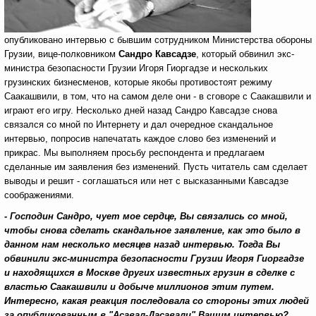
опубликовано интервью с бывшим сотрудником Министерства обороны
Грузии, вице-полковником
Сандро Кавсадзе
, который обвинил экс-
министра безопасности Грузии Игоря Гиоргадзе и нескольких
грузинских бизнесменов, которые якобы противостоят режиму
Саакашвили, в том, что на самом деле они - в сговоре с Саакашвили и
играют его игру. Несколько дней назад Сандро Кавсадзе снова
связался со мной по Интернету и дал очередное скандальное
интервью, попросив напечатать каждое слово без изменений и
прикрас. Мы выполняем просьбу респондента и предлагаем
сделанные им заявления без изменений. Пусть читатель сам сделает
выводы и решит - соглашаться или нет с высказанными Кавсадзе
соображениями.
- Господин Сандро, чует мое сердце, Вы связались со мной,
чтобы снова сделать скандальное заявление, как это было в
данном нам несколько месяцев назад интервью. Тогда Вы
обвинили экс-министра безопасности Грузии Игоря Гиоргадзе
и находящихся в Москве других известных грузин в сделке с
властью Саакашвили и добыче миллионов этим путем.
Интересно, какая реакция последовала со стороны этих людей
за опубликованным в "Асавал-Дасавали" Вашим интервью?