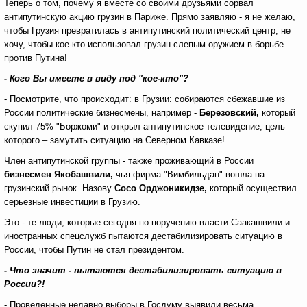
Теперь о том, почему я вместе со своими друзьями сорвал
антипутинскую акцию грузин в Париже. Прямо заявляю - я не желаю,
чтобы Грузия превратилась в антипутинский политический центр, не
хочу, чтобы кое-кто использовал грузин слепым оружием в борьбе
против Путина!
- Кого Вы имеете в виду под "кое-кто"?
- Посмотрите, что происходит: в Грузии: собираются сбежавшие из
России политические бизнесмены, например -
Березовский,
который
скупил 75% "Боржоми" и открыл антипутинское телевидение, цель
которого – замутить ситуацию на Северном Кавказе!
Член антипутинской группы - также проживающий в России
бизнесмен Якобашвили,
чья фирма "Вимбильдан" вошла на
грузинский рынок. Назову
Сосо Орджоникидзе,
который осуществил
серьезные инвестиции в Грузию.
Это - те люди, которые сегодня по поручению власти Саакашвили и
иностранных спецслужб пытаются дестабилизировать ситуацию в
России, чтобы Путин не стал президентом.
- Что значит - пытаются дестабилизировать ситуацию в
России?!
- Проведенные недавно выборы в Госдуму выявили весьма