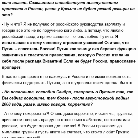
если власть Саакашвили способствует выступлениям
протеста в России, разве у Кремля не будет резкой реакции на
это?
- Ну и что? Я не получаю от российского руководства зарплату и
говорю все это не по поручению кого либо, а потому, что люблю
российский народ и прямо заявляю – очень люблю Путина.
Я
испытываю к этому человеку огромное уважение! Считаю, что
Путин – спаситель России! Путин как зеницу ока бережет функцию
защитника и спасителя православия, которую Россия взяла на
себя после распада Византии! Если не будет России, православие
пропадет!
В настоящее время я не нахожусь в России и не имею возможность
физически поддержать Путина, а то с удовольствием сделал бы это.
- Но позвольте, господин Сандро, говорить о Путине так, как
Вы сейчас говорите, тем более - после августовской войны
2008 года, разве, мягко говоря, корректно?
- А ночему некорректно?! Очень даже корректно, и если мы, грузины,
привыкнем говорить правду по отношению к абхазам, осетинам или
русским, это будет хорошо для нас же! В России проживает до
миллиона грузин и пусть никто не считает, что кто-то любит Грузию