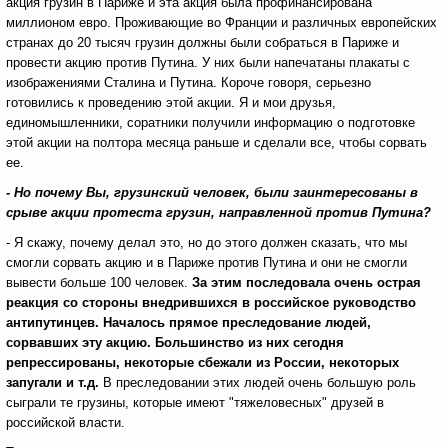
акция грузин в Париже и эта акция была профинансирована
миллионом евро. Проживающие во Франции и различных европейских
странах до 20 тысяч грузин должны были собраться в Париже и
провести акцию против Путина. У них были напечатаны плакаты с
изображениями Сталина и Путина. Короче говоря, серьезно
готовились к проведению этой акции. Я и мои друзья,
единомышленники, соратники получили информацию о подготовке
этой акции на полтора месяца раньше и сделали все, чтобы сорвать
ее.
- Но почему Вы, грузинский человек, были заинтересованы в
срыве акции протеста грузин, направленной против Путина?
- Я скажу, почему делал это, но до этого должен сказать, что мы
смогли сорвать акцию и в Париже против Путина и они не смогли
вывести больше 100 человек.
За этим последовала очень острая
реакция со стороны внедрившихся в российское руководство
антипутинцев. Началось прямое преследование людей,
сорвавших эту акцию. Большинство из них сегодня
репрессированы, некоторые сбежали из России, некоторых
запугали и т.д.
В преследовании этих людей очень большую роль
сыграли те грузины, которые имеют "тяжеловесных" друзей в
российской власти.