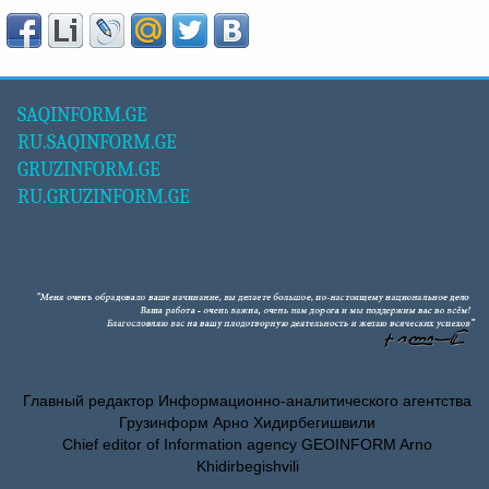
SAQINFORM.GE
RU.SAQINFORM.GE
GRUZINFORM.GE
RU.GRUZINFORM.GE
Главный редактор Информационно-аналитического агентства
Грузинформ Арно Хидирбегишвили
Chief editor of Information agency GEOINFORM Arno
Khidirbegishvili