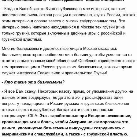
- Когда в Вашей газете было опубликовано мое интервью, за этим
последовала очень острая реакция в различных кругах России, так как
этим интервью я сорвал завесу с многих табуированных тем. Это
интервью очень напугало находящихся в Москве тех грузин (и не
только грузин), которые включены в двойные игры с российской и
грузинской властями.
Многие бизнесмены и должностные лица в Москве сказались
больными, некоторые вообще легли в больницу, чтобы уклониться от
ответа на высказанные мной обвинения! Особенно «прищемило хвост»
тем проживающим в России грузинским бизнесменам, которые прямо
служат интересам Саакашвили и правительства Грузии!
- Кто такие эти бизнесмены?
- Я все Вам скажу. Некоторых назову прямо, от упоминания других на
данном этапе воздержусь, но до этого хочу расшифровать один
вопрос: у находящихся в России русских и грузинских бизнесменов
открыты счета в зарубежных банках и эти счета полностью
контролирует США.
Это - заработанные при Ельцине незаконные,
кровавые деньги и боясь, чтобы Америка не «заморозила» эти
деньги, упомянутые бизнесмены вынуждены сотрудничать с
американскими спецслужбами, а также - с грузинской властью.