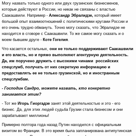
Могу назвать только одного или двух грузинских бизнесменов,
которые действуют в России, но никак не связаны с властью
Саакашвили. Например -
Александр Эбралидзе,
который имеет
большой опыт взаимоотношений с политическими кругами России и
его очень трудно обмануть. Точно могу сказать, что Эбралидзе не
находится в сговоре с Саакашвили. То же самое могу сказать и о
моем бывшем друге -
Коте Гогелия
.
Что касается остальных,
они не только поддерживают Саакашвили
и его власть, но и прямо выполняют агентурную деятельность.
Да, им поручено дружить с высокими чинами российских
спецслужб, получать от них секретную информацию и
предоставлять ее не только грузинской, но и иностранным
спецслужбам.
- Господин Сандро, можете назвать, кто конкретно
занимается этим?
- Тот же
Игорь Гиоргадзе
занят этой деятельностью и это - его
бизнес. Да, для этих людей судьба Грузии стала бизнесом и они
зарабатывают миллионы!
Примерно полтора года назад Путин находился с официальным
визитом во Франции. В это время была запланирована антипутинская