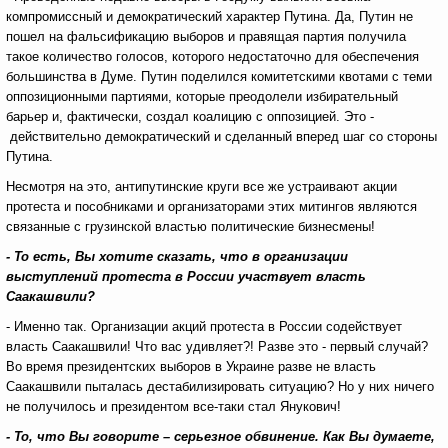
компромиссный и демократический характер Путина. Да, Путин не
пошел на фальсификацию выборов и правящая партия получила
такое количество голосов, которого недостаточно для обеспечения
большинства в Думе. Путин поделился комитетскими квотами с теми
оппозиционными партиями, которые преодолели избирательный
барьер и, фактически, создал коалицию с оппозицией. Это -
действительно демократический и сделанный вперед шаг со стороны
Путина.
Несмотря на это, антипутинские круги все же устраивают акции
протеста и пособниками и организаторами этих митингов являются
связанные с грузинской властью политические бизнесмены!
- То есть, Вы хотите сказать, что в организации
выступлений протеста в России участвует власть
Саакашвили?
- Именно так. Организации акций протеста в России содействует
власть Саакашвили! Что вас удивляет?! Разве это - первый случай?
Во время президентских выборов в Украине разве не власть
Саакашвили пыталась дестабилизировать ситуацию? Но у них ничего
не получилось и президентом все-таки стал Янукович!
- То, что Вы говорите – серьезное обвинение. Как Вы думаете,