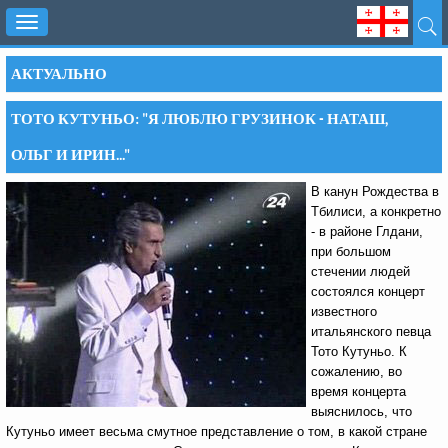
Toggle
navigation
АКТУАЛЬНО
ТОТО КУТУНЬО: "Я ЛЮБЛЮ ГРУЗИНОК - НАТАШ,
ОЛЬГ И ИРИН..."
В канун Рождества в
Тбилиси, а конкретно
- в районе Глдани,
при большом
стечении людей
состоялся концерт
известного
итальянского певца
Тото Кутуньо. К
сожалению, во
время концерта
выяснилось, что
Кутуньо имеет весьма смутное представление о том, в какой стране