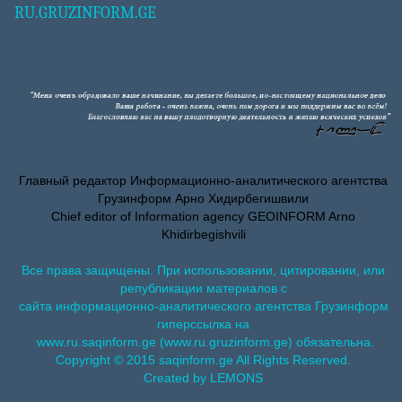
RU.GRUZINFORM.GE
Главный редактор Информационно-аналитического агентства
Грузинформ Арно Хидирбегишвили
Chief editor of Information agency GEOINFORM Arno
Khidirbegishvili
Все права защищены. При использовании, цитировании, или
републикации материалов с
сайта информационно-аналитического агентства Грузинформ
гиперссылка на
www.ru.saqinform.ge (www.ru.gruzinform.ge) обязательна.
Copyright © 2015 saqinform.ge All Rights Reserved.
Created by LEMONS