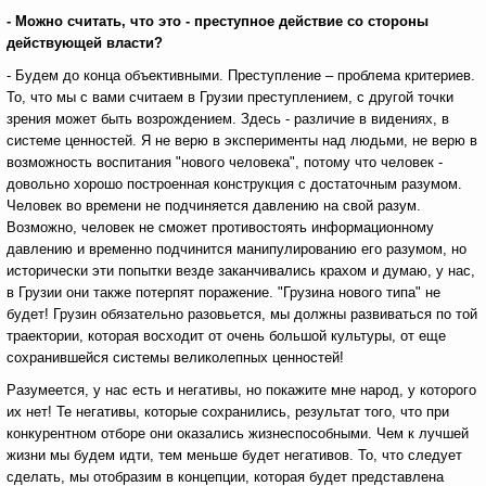
- Можно считать, что это - преступное действие со стороны
действующей власти?
- Будем до конца объективными. Преступление – проблема критериев.
То, что мы с вами считаем в Грузии преступлением, с другой точки
зрения может быть возрождением. Здесь - различие в видениях, в
системе ценностей. Я не верю в эксперименты над людьми, не верю в
возможность воспитания "нового человека", потому что человек -
довольно хорошо построенная конструкция с достаточным разумом.
Человек во времени не подчиняется давлению на свой разум.
Возможно, человек не сможет противостоять информационному
давлению и временно подчинится манипулированию его разумом, но
исторически эти попытки везде заканчивались крахом и думаю, у нас,
в Грузии они также потерпят поражение. "Грузина нового типа" не
будет! Грузин обязательно разовьется, мы должны развиваться по той
траектории, которая восходит от очень большой культуры, от еще
сохранившейся системы великолепных ценностей!
Разумеется, у нас есть и негативы, но покажите мне народ, у которого
их нет! Те негативы, которые сохранились, результат того, что при
конкурентном отборе они оказались жизнеспособными. Чем к лучшей
жизни мы будем идти, тем меньше будет негативов. То, что следует
сделать, мы отобразим в концепции, которая будет представлена