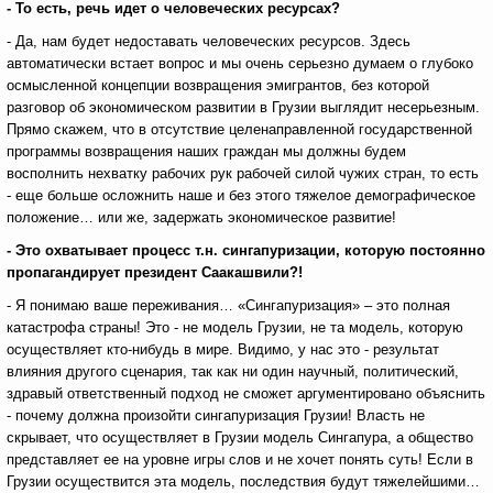
- То есть, речь идет о человеческих ресурсах?
- Да, нам будет недоставать человеческих ресурсов. Здесь
автоматически встает вопрос и мы очень серьезно думаем о глубоко
осмысленной концепции возвращения эмигрантов, без которой
разговор об экономическом развитии в Грузии выглядит несерьезным.
Прямо скажем, что в отсутствие целенаправленной государственной
программы возвращения наших граждан мы должны будем
восполнить нехватку рабочих рук рабочей силой чужих стран, то есть
- еще больше осложнить наше и без этого тяжелое демографическое
положение… или же, задержать экономическое развитие!
- Это охватывает процесс т.н. сингапуризации, которую постоянно
пропагандирует президент Саакашвили?!
- Я понимаю ваше переживания… «Сингапуризация» – это полная
катастрофа страны! Это - не модель Грузии, не та модель, которую
осуществляет кто-нибудь в мире. Видимо, у нас это - результат
влияния другого сценария, так как ни один научный, политический,
здравый ответственный подход не сможет аргументировано объяснить
- почему должна произойти сингапуризация Грузии! Власть не
скрывает, что осуществляет в Грузии модель Сингапура, а общество
представляет ее на уровне игры слов и не хочет понять суть! Если в
Грузии осуществится эта модель, последствия будут тяжелейшими…