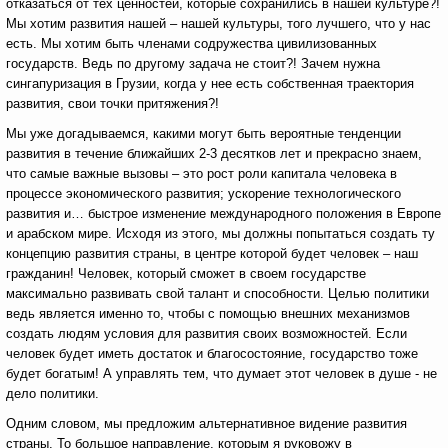
отказаться от тех ценностей, которые сохранились в нашей культуре?!
Мы хотим развития нашей – нашей культуры, того лучшего, что у нас
есть. Мы хотим быть членами содружества цивилизованных
государств. Ведь по другому задача не стоит?! Зачем нужна
сингапуризация в Грузии, когда у нее есть собственная траектория
развития, свои точки притяжения?!
Мы уже догадываемся, какими могут быть вероятные тенденции
развития в течение ближайших 2-3 десятков лет и прекрасно знаем,
что самые важные вызовы – это рост роли капитала человека в
процессе экономического развития; ускорение технологического
развития и… быстрое изменение международного положения в Европе
и арабском мире. Исходя из этого, мы должны попытаться создать ту
концепцию развития страны, в центре которой будет человек – наш
гражданин! Человек, который сможет в своем государстве
максимально развивать свой талант и способности. Целью политики
ведь является именно то, чтобы с помощью внешних механизмов
создать людям условия для развития своих возможностей. Если
человек будет иметь достаток и благосостояние, государство тоже
будет богатым! А управлять тем, что думает этот человек в душе - не
дело политики.
Одним словом, мы предложим альтернативное видение развития
страны. То большое направление, которым я руковожу в