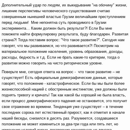
Дополнительный удар по людям, их выкидывание "на обочину" жизни,
лишение перспективы человеческого существования считаю
совершенным нынешней властью Грузии величайшим преступлением
перед людьми! Мне непонятна суть проводимого в Грузии
эксперимента… Каким должен быть результат?! Если Вы мне
поможете найти формулировку результата, буду благодарен. Развитая
страна?! Тогда поставим вопрос: "Что такое развитие?". Сегодня нам
говорят, что мы развиваемся, но что развивается?! Посмотрим на
материальное положение населения, уровень образования, доходы,
расходы, бедность и т.д. Если не брать какие-то критерии, тогда о
развитии можно говорить на чисто риторическом уровне.
Поверьте мне, сегодня ответа на вопрос - что такое развитие – не
существует! Есть официальные демографические данные, которые
говорят, что положение - катастрофическое. Если бы мы были более
жизнеспособной нацией с обостренным инстинктом, уже должны были
поднять тревогу и кричать! Так как какой бы хорошей не была власть,
если процесс демографического падения не остановится, это получит
свое отражение во времени. Тенденция уже существует – в течение
последних сорока лет естественный прирост, как я отметил в начале
нашей беседы, снизился в десять раз. Разумеется, создавшееся
положение не может измениться за два-три года или пять лет, но
изменение условий жизни, построение концептуально другого