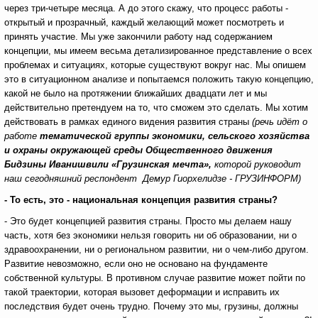
через три-четыре месяца. А до этого скажу, что процесс работы -
открытый и прозрачный, каждый желающий может посмотреть и
принять участие. Мы уже закончили работу над содержанием
концепции, мы имеем весьма детализированное представление о всех
проблемах и ситуациях, которые существуют вокруг нас. Мы опишем
это в ситуационном анализе и попытаемся положить такую концепцию,
какой не было на протяжении ближайших двадцати лет и мы
действительно претендуем на то, что сможем это сделать. Мы хотим
действовать в рамках единого видения развития страны
(речь идёт о
работе
тематической группы экономики, сельского хозяйства
и охраны окружающей среды Общественного движения
Бидзины Иванишвили «Грузинская мечта»,
которой руководит
наш сегодняшний респондент Демур Гиорхелидзе - ГРУЗИНФОРМ)
- То есть, это - национальная концепция развития страны?
- Это будет концепцией развития страны. Просто мы делаем нашу
часть, хотя без экономики нельзя говорить ни об образовании, ни о
здравоохранении, ни о региональном развитии, ни о чем-либо другом.
Развитие невозможно, если оно не основано на фундаменте
собственной культуры. В противном случае развитие может пойти по
такой траектории, которая вызовет деформации и исправить их
последствия будет очень трудно. Почему это мы, грузины, должны