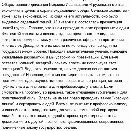
Общественного движения Бидзины Иванишвили «Грузинская мечта»,
–
экономика в целом и охрана окружающей среды. Сельское хозяйство -
тоже часть экономики, но, исходя из его актуальности, оно было
выделено отдельной темой. 13 января с.г. состоялась презентация
нашей группы. Главное, что к нам приходят многие прекрасные люди и
без всякой зарплаты и вознаграждения предлагают те видения,
которые сформировались у них в различных сферах на протяжении
многих лет. Досадно, что их мысли не используются сегодня на
государственном уровне. Приходят замечательные ученые, имеющие
уникальные разработки, и мы устроим их презентации. Для меня
остается большой загадкой - почему власть не использует этот
потенциал?! Ведь это - именно то, на чем должно основываться
государство! Наверное, система взглядов виновата в том, что на
протяжении годов осуществляется возрастная сегрегация, которая
губительна и для страны, и для пребывающих у власти. Если
смотреть на проблему во времени, такое отношение губительно и для
политической силы. Власть не имеет право проводить такую "красную
линию" и сортировать людей. Время, отношение к профессионализму
и способность выкладываться для успеха сами собой сортируют
людей. Таковы жестокие, с одной стороны, ориентированные на
демократии, а с другой – рыночные, цивилизованные, современные,
подчиненные закону государства, реалии.