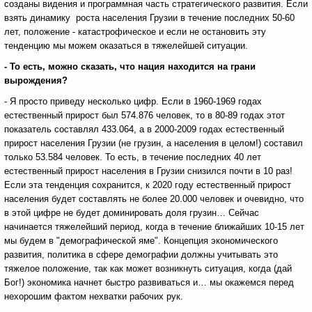
созданы видения и программная часть стратегического развития. Если
взять динамику роста населения Грузии в течение последних 50-60
лет, положение - катастрофическое и если не остановить эту
тенденцию мы можем оказаться в тяжелейшей ситуации.
- То есть, можно сказать, что нация находится на грани
вырождения?
- Я просто приведу несколько цифр. Если в 1960-1969 годах
естественный прирост был 574.876 человек, то в 80-89 годах этот
показатель составлял 433.064, а в 2000-2009 годах естественный
прирост населения Грузии (не грузин, а населения в целом!) составил
только 53.584 человек. То есть, в течение последних 40 лет
естественный прирост населения в Грузии снизился почти в 10 раз!
Если эта тенденция сохранится, к 2020 году естественный прирост
населения будет составлять не более 20.000 человек и очевидно, что
в этой цифре не будет доминировать доля грузин… Сейчас
начинается тяжелейший период, когда в течение ближайших 10-15 лет
мы будем в "демографической яме". Концепция экономического
развития, политика в сфере демографии должны учитывать это
тяжелое положение, так как может возникнуть ситуация, когда (дай
Бог!) экономика начнет быстро развиваться и… мы окажемся перед
нехорошим фактом нехватки рабочих рук.