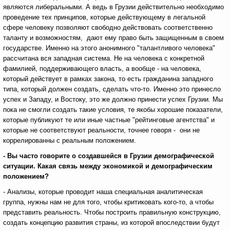
являются либеральными. А ведь в Грузии действительно необходимо
проведение тех принципов, которые действующему в легальной
сфере человеку позволяют свободно действовать соответственно
таланту и возможностям, дают ему право быть защищенным в своем
государстве. Именно на этого анонимного "талантливого человека"
рассчитана вся западная система. Не на человека с конкретной
фамилией, поддерживающего власть, а вообще - на человека,
который действует в рамках закона, то есть гражданина западного
типа, который должен создать, сделать что-то. Именно это принесло
успех и Западу, и Востоку, это же должно принести успех Грузии. Мы
пока не смогли создать такие условия, те якобы хорошие показатели,
которые публикуют те или иные частные "рейтинговые агентства" и
которые не соответствуют реальности, точнее говоря - они не
коррелированны с реальным положением.
- Вы часто говорите о создавшейся в Грузии демографической
ситуации. Какая связь между экономикой и демографическим
положением?
- Анализы, которые проводит наша специальная аналитическая
группа, нужны нам не для того, чтобы критиковать кого-то, а чтобы
представить реальность. Чтобы построить правильную конструкцию,
создать концепцию развития страны, из которой впоследствии будут