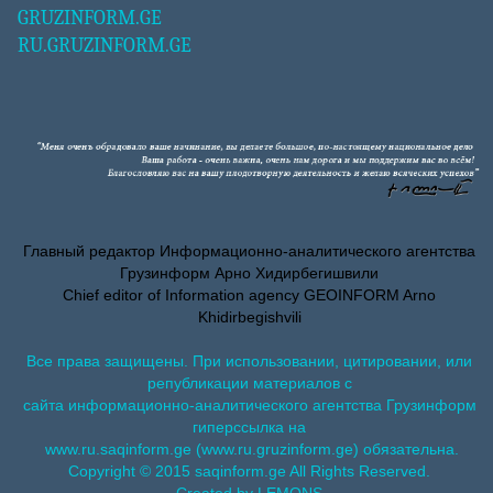
GRUZINFORM.GE
RU.GRUZINFORM.GE
Главный редактор Информационно-аналитического агентства
Грузинформ Арно Хидирбегишвили
Chief editor of Information agency GEOINFORM Arno
Khidirbegishvili
Все права защищены. При использовании, цитировании, или
републикации материалов с
сайта информационно-аналитического агентства Грузинформ
гиперссылка на
www.ru.saqinform.ge (www.ru.gruzinform.ge) обязательна.
Copyright © 2015 saqinform.ge All Rights Reserved.
Created by LEMONS