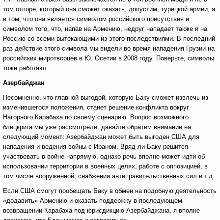
том отпоре, который она сможет оказать, допустим, турецкой армии, а
в том, что она является символом российского присутствия и
символом того, что, напав на Армению, недруг нападает также и на
Россию со всеми вытекающими из этого последствиями. В последний
раз действие этого символа мы видели во время нападения Грузии на
российских миротворцев в Ю. Осетии в 2008 году. Поверьте, символы
тоже работают.
Азербайджан
Несомненно, что главной выгодой, которую Баку сможет извлечь из
изменившегося положения, станет решение конфликта вокруг
Нагорного Карабаха по своему сценарию. Вопрос возможного
блицкрига мы уже рассмотрели, давайте обратим внимание на
следующий момент: Азербайджан может быть выгоден США для
нападения и ведения войны с Ираном. Вряд ли Баку решится
участвовать в войне напрямую, однако речь вполне может идти об
использовании территории в военных целях, работе с оппозицией, в
том числе вооруженной, снабжении антиправительственных сил и т.д.
Если США смогут пообещать Баку в обмен на подобную деятельность
«додавить» Армению и оказать поддержку в последующем
возвращении Карабаха под юрисдикцию Азербайджана, я вполне