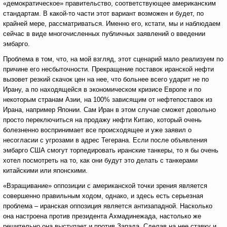
«демократическое» правительство, соответствующее американским
стандартам. В какой-то части этот вариант возможен и будет, по
крайней мере, рассматриваться. Именно его, кстати, мы и наблюдаем
сейчас в виде многочисленных публичных заявлений о введении
эмбарго.
Проблема в том, что, на мой взгляд, этот сценарий мало реализуем по
причине его несбыточности. Прекращение поставок иранской нефти
вызовет резкий скачок цен на нее, что больнее всего ударит не по
Ирану, а по находящейся в экономическом кризисе Европе и по
некоторым странам Азии, на 100% зависящим от нефтепоставок из
Ирана, например Японии. Сам Иран в этом случае сможет довольно
просто переключиться на продажу нефти Китаю, который очень
болезненно воспринимает все происходящее и уже заявил о
несогласии с угрозами в адрес Тегерана. Если после объявления
эмбарго США смогут торпедировать иранские танкеры, то я бы очень
хотел посмотреть на то, как они будут это делать с танкерами
китайскими или японскими.
«Взращивание» оппозиции с американской точки зрения является
совершенно правильным ходом, однако, и здесь есть серьезная
проблема – иранская оппозиция является антизападной. Насколько
она настроена против президента Ахмадинежада, настолько же
решительно она выступает и против Запада. Сделав на нее ставку и