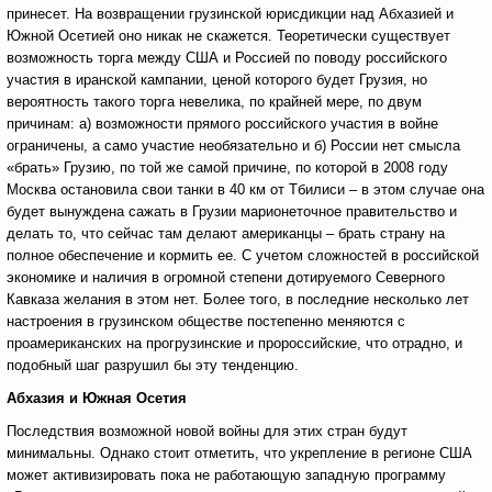
принесет. На возвращении грузинской юрисдикции над Абхазией и
Южной Осетией оно никак не скажется. Теоретически существует
возможность торга между США и Россией по поводу российского
участия в иранской кампании, ценой которого будет Грузия, но
вероятность такого торга невелика, по крайней мере, по двум
причинам: а) возможности прямого российского участия в войне
ограничены, а само участие необязательно и б) России нет смысла
«брать» Грузию, по той же самой причине, по которой в 2008 году
Москва остановила свои танки в 40 км от Тбилиси – в этом случае она
будет вынуждена сажать в Грузии марионеточное правительство и
делать то, что сейчас там делают американцы – брать страну на
полное обеспечение и кормить ее. С учетом сложностей в российской
экономике и наличия в огромной степени дотируемого Северного
Кавказа желания в этом нет. Более того, в последние несколько лет
настроения в грузинском обществе постепенно меняются с
проамериканских на прогрузинские и пророссийские, что отрадно, и
подобный шаг разрушил бы эту тенденцию.
Абхазия и Южная Осетия
Последствия возможной новой войны для этих стран будут
минимальны. Однако стоит отметить, что укрепление в регионе США
может активизировать пока не работающую западную программу