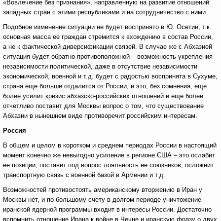
«Вовлечение без признания», направленную на развитие отношений
западных стран с этими республиками и на сотрудничество с ними.
Подобное изменение ситуации не будет воспринято в Ю. Осетии, т.к.
основная масса ее граждан стремится к вхождению в состав России,
а не к фактической диверсификации связей. В случае же с Абхазией
ситуация будет обратно противоположной – возможность укрепления
независимости политической, даже в отсутствие независимости
экономической, военной и т.д. будет с радостью воспринята в Сухуме,
страна еще больше отдалится от России, и это, без сомнения, еще
более усилит кризис абхазско-российских отношений и еще более
отчетливо поставит для Москвы вопрос о том, что существование
Абхазии в нынешнем виде противоречит российским интересам.
Россия
В общем и целом в коротком и среднем периодах России в настоящий
момент конечно же невыгодно усиление в регионе США – это ослабит
ее позиции, поставит под вопрос лояльность ее союзников, осложнит
транспортную связь с военной базой в Армении и т.д.
Возможностей противостоять американскому вторжению в Иран у
Москвы нет, и по большому счету в долгом периоде уничтожение
иранской ядерной программы входит в интересы России. Достаточно
вспомнить отношение Ирана к войне в Чечне и иранскую фразу о двух