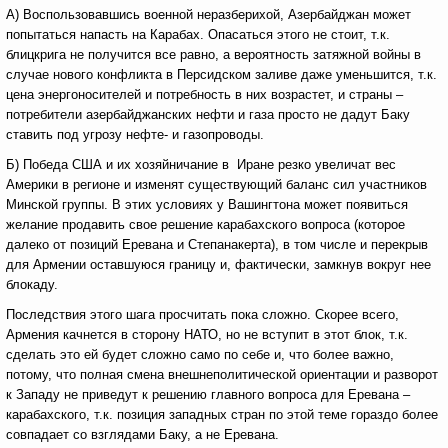
А) Воспользовавшись военной неразберихой, Азербайджан может
попытаться напасть на Карабах. Опасаться этого не стоит, т.к.
блицкрига не получится все равно, а вероятность затяжной войны в
случае нового конфликта в Персидском заливе даже уменьшится, т.к.
цена энергоносителей и потребность в них возрастет, и страны –
потребители азербайджанских нефти и газа просто не дадут Баку
ставить под угрозу нефте- и газопроводы.
Б) Победа США и их хозяйничание в Иране резко увеличат вес
Америки в регионе и изменят существующий баланс сил участников
Минской группы. В этих условиях у Вашингтона может появиться
желание продавить свое решение карабахского вопроса (которое
далеко от позиций Еревана и Степанакерта), в том числе и перекрыв
для Армении оставшуюся границу и, фактически, замкнув вокруг нее
блокаду.
Последствия этого шага просчитать пока сложно. Скорее всего,
Армения качнется в сторону НАТО, но не вступит в этот блок, т.к.
сделать это ей будет сложно само по себе и, что более важно,
потому, что полная смена внешнеполитической ориентации и разворот
к Западу не приведут к решению главного вопроса для Еревана –
карабахского, т.к. позиция западных стран по этой теме гораздо более
совпадает со взглядами Баку, а не Еревана.