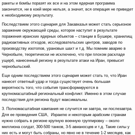
ракеты и бомбы поразят их все и на этом ядерная программа
закончится, ни в коей мере нельзя, а значит, вся операция не приведет
к необходимому результату.
Последствием этого сценария для Закавказья может стать серьезное
заражение окружающей среды, которое наступит в результате
поражения иранских ядерных объектов – станции в Бушере, хранилищ
радиоактивных отходов, исследовательских центров, заводов по
производству изотопов, урановых шахт и т.д. Мы помним аварию в
Чернобыле, теоретически не исключено, что при плохом раскладе
ущерб, нанесенный региону в результате атаки на Иран, превысит
чернобыльский.
Еще одним последствием этого сценария может стать то, что Иран
нанесет ответный удар и тогда существует очень большая
вероятность того, что события трансформируются в
крупномасштабный региональный конфликт. Именно в этом случае
последствия для региона будут максимальны.
3. Полномасштабная кампания не случится ни завтра, ни послезавтра.
Для ее проведения США, Израилю и некоторым арабским странам
нужно собрать в регионе крупную военную группировку – около
миллиона солдат, 300-500 танков, 3-5 авианосцев и т.д. Такие силы у
них есть и могут быть собраны, но явно не в течение 1-2 месяцев, как