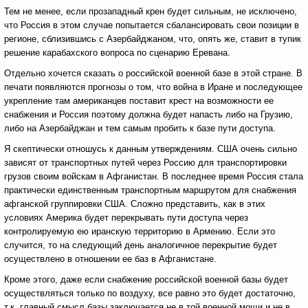
Тем не менее, если прозападный крен будет сильным, не исключено,
что Россия в этом случае попытается сбалансировать свои позиции в
регионе, сблизившись с Азербайджаном, что, опять же, ставит в тупик
решение карабахского вопроса по сценарию Еревана.
Отдельно хочется сказать о российской военной базе в этой стране. В
печати появляются прогнозы о том, что война в Иране и последующее
укрепление там американцев поставит крест на возможности ее
снабжения и Россия поэтому должна будет напасть либо на Грузию,
либо на Азербайджан и тем самым пробить к базе пути доступа.
Я скептически отношусь к данным утверждениям. США очень сильно
зависят от транспортных путей через Россию для транспортировки
грузов своим войскам в Афганистан. В последнее время Россия стала
практически единственным транспортным маршрутом для снабжения
афганской группировки США. Сложно представить, как в этих
условиях Америка будет перекрывать пути доступа через
контролируемую ею иранскую территорию в Армению. Если это
случится, то на следующий день аналогичное перекрытие будет
осуществлено в отношении ее баз в Афганистане.
Кроме этого, даже если снабжение российской военной базы будет
осуществляться только по воздуху, все равно это будет достаточно,
т.к. главный смысл базы заключается не в той военной мощи и не в