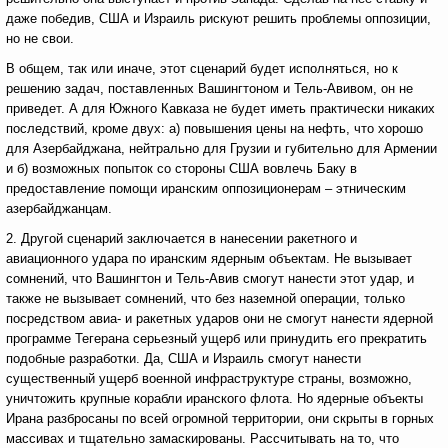
даже победив, США и Израиль рискуют решить проблемы оппозиции,
но не свои.
В общем, так или иначе, этот сценарий будет исполняться, но к
решению задач, поставленных Вашингтоном и Тель-Авивом, он не
приведет. А для Южного Кавказа не будет иметь практически никаких
последствий, кроме двух: а) повышения цены на нефть, что хорошо
для Азербайджана, нейтрально для Грузии и губительно для Армении
и б) возможных попыток со стороны США вовлечь Баку в
предоставление помощи иранским оппозиционерам – этническим
азербайджанцам.
2. Другой сценарий заключается в нанесении ракетного и
авиационного удара по иранским ядерным объектам. Не вызывает
сомнений, что Вашингтон и Тель-Авив смогут нанести этот удар, и
также не вызывает сомнений, что без наземной операции, только
посредством авиа- и ракетных ударов они не смогут нанести ядерной
программе Тегерана серьезный ущерб или принудить его прекратить
подобные разработки. Да, США и Израиль смогут нанести
существенный ущерб военной инфраструктуре страны, возможно,
уничтожить крупные корабли иранского флота. Но ядерные объекты
Ирана разбросаны по всей огромной территории, они скрыты в горных
массивах и тщательно замаскированы. Рассчитывать на то, что