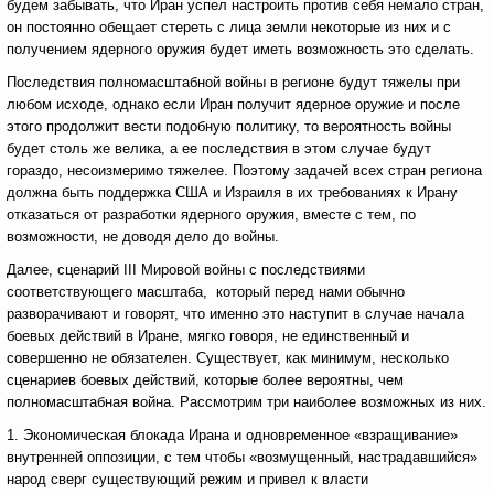
будем забывать, что Иран успел настроить против себя немало стран,
он постоянно обещает стереть с лица земли некоторые из них и с
получением ядерного оружия будет иметь возможность это сделать.
Последствия полномасштабной войны в регионе будут тяжелы при
любом исходе, однако если Иран получит ядерное оружие и после
этого продолжит вести подобную политику, то вероятность войны
будет столь же велика, а ее последствия в этом случае будут
гораздо, несоизмеримо тяжелее. Поэтому задачей всех стран региона
должна быть поддержка США и Израиля в их требованиях к Ирану
отказаться от разработки ядерного оружия, вместе с тем, по
возможности, не доводя дело до войны.
Далее, сценарий III Мировой войны с последствиями
соответствующего масштаба, который перед нами обычно
разворачивают и говорят, что именно это наступит в случае начала
боевых действий в Иране, мягко говоря, не единственный и
совершенно не обязателен. Существует, как минимум, несколько
сценариев боевых действий, которые более вероятны, чем
полномасштабная война. Рассмотрим три наиболее возможных из них.
1. Экономическая блокада Ирана и одновременное «взращивание»
внутренней оппозиции, с тем чтобы «возмущенный, настрадавшийся»
народ сверг существующий режим и привел к власти