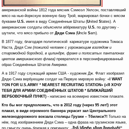
американской войны 1812 года мясник Сэмюэл Уилсон, поставлявший
мясо на нью-йоркскую военную базу Трой, маркировал бочки с мясом
буквами
U.S.
имея в виду Соединённые Штаты (
U
nited
S
tates). А
американские солдаты объясняли аббревиатуру
U.S.
по другому
-
шутили, что мясо прибыло от
Дяди Сэма
(
U
ncle
S
am).
В 1877 году, благодаря политической карикатуре художника Томаса
Наста, Дядя Сэм
(пожилой человек с
угрожающим взглядом и
старомодной бородкой, в цилиндре, фраке и полосатых панталонах
цветов американского флага)
превратился в персонифицированный
образ Соединённых Штатов Америки.
А в 1917 году служащий армии США - художник Дж. Флагг изобразил
Дядю Сэма вербующим солдат на Первую мировую войну: «
I
WANT
YON
FOR
U
.
S
.
ARMY
*
NEAREST
RECRUITING
STATION
» (
«Я ХОЧУ
ТЕБЯ ДЛЯ АРМИИ СОЕДИНЁННЫХ ШТАТОВ * БЛИЖАЙШИЙ
ВЕРБОВОЧНЫЙ ПУНКТ
) -
написано на всемирно известном плакате.
Кто бы мог предположить, что в 2012 году (через 95 лет!) этот
плакат, в виде огромного баннера украсит зал Центрального
железнодорожного вокзала столицы Грузии – Тбилиси?!
Только на
нём, под изображением Дяди Сэма – одна фраза на грузинском языке,
по смыслу очень близкая к оригиналу:
„
შენ
სწორი
გზით
მიდიხარ
!“