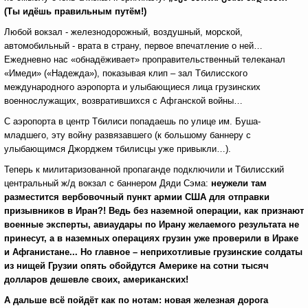
(Ты идёшь правильным путём!)
Любой вокзал - железнодорожный, воздушный, морской,
автомобильный - врата в страну, первое впечатление о ней…
Ежедневно нас «обнадёживает» проправительственный телеканал
«Имеди» («Надежда»), показывая клип – зал Тбилисского
международного аэропорта и улыбающиеся лица грузинских
военнослужащих, возвратившихся с Афганской войны…
С аэропорта в центр Тбилиси попадаешь по улице им. Буша-
младшего, эту войну развязавшего (к большому баннеру с
улыбающимся Джорджем тбилисцы уже привыкли…).
Теперь к милитаризованной пропаганде подключили и Тбилисский
центральный ж/д вокзал с баннером Дяди Сэма:
неужели там
разместится вербовочный пункт армии США для отправки
призывников в Иран?!
Ведь без наземной операции, как признают
военные эксперты, авиаудары по Ирану желаемого результата не
принесут, а в наземных операциях грузин уже проверили в Ираке
и Афганистане... Но главное – неприхотливые грузинские солдаты
из нищей Грузии опять обойдутся Америке на сотни тысяч
долларов дешевле своих, американских!
А дальше всё пойдёт как по нотам: новая железная дорога