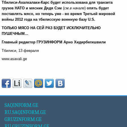
Тбилиси-Ахалкалаки-Карс будет использована для транзита
грузов НАТО и мясник Дядя Сэм
(
см.в начале
)
опять будет
поставлять мясо, но теперь уже - во время Третьей мировой
войны 2012 года на тбилисскую военную базу
U
.
S
.
ТОЛЬКО
МЯСО НА СЕЙ РАЗ БУДЕТ ИСКЛЮЧИТЕЛЬНО
ПУШЕЧНЫМ…
Главный редактор ГРУЗИНФОРМ Арно Хидирбегишвили
Тбилиси, 13 февраля
www.asavali.ge
SAQINFORM.GE
RU.SAQINFORM.GE
GRUZINFORM.GE
RU.GRUZINFORM.GE