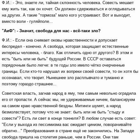
Ф.И.: - Это, знаете ли, тайная склонность человека. Совесть мешает
ему жить так, как он хочет. Он должен сдерживаться и оглядываться
на других. А такие "тормоза" мало кого устраивают. Вот и выходит,
вместо воли - гуляйполе...
"АиФ": - Значит, свобода для нас - всё-таки зло?
Ф.И.: - Если она снимает оковы нравственности и допускает
беспредел - конечно. А свобода, которая защищает естественные
интересы человека, - благо. Как отличить одно от другого? В этом и
есть "быть или не быть" будущей России. В СССР оставаться
порядочным было легче: в те годы зло имело чётко очерченные
границы. Если кто-то нарушал их вопреки своей совести, то он хотя бы
осознавал, что творит. Нынешнее зло расплывчато и туманно и
поэтому гораздо страшнее...
Советская власть, загнав народ в яму, тем самым невольно оградила
его от пропасти. А сейчас мы, не удерживаемые ничем, балансируем
на самом краю нравственной бездны. Митинги шумят, а народ
безмолвствует, потому что не знает: быть или не быть "стыду и
совести"? Есть ли свет в конце тоннеля? В любом случае есть совет:
"Если у выхода из пессимизма вас ожидает цинизм, поворачивайте
обратно..." Преобразования в стране ещё не закончились. На Западе
свобода пришла на столетия раньше, чем в России. Они там