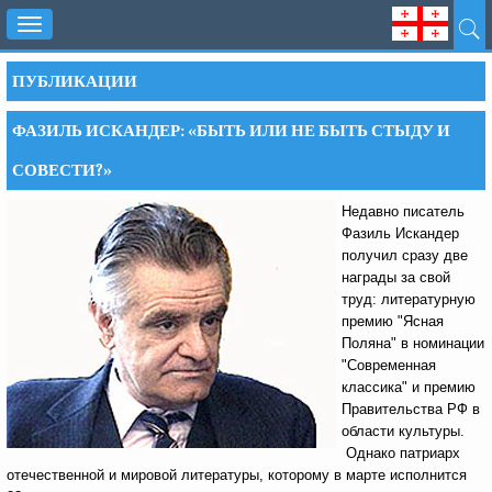
Toggle
navigation
ПУБЛИКАЦИИ
ФАЗИЛЬ ИСКАНДЕР: «БЫТЬ ИЛИ НЕ БЫТЬ СТЫДУ И
СОВЕСТИ?»
Недавно писатель
Фазиль Искандер
получил сразу две
награды за свой
труд: литературную
премию "Ясная
Поляна" в номинации
"Современная
классика" и премию
Правительства РФ в
области культуры.
Однако патриарх
отечественной и мировой литературы, которому в марте исполнится