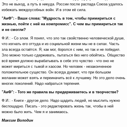
Это не выход, а путь в никуда. России после распада Союза удалось
избежать междоусобных войн. И в этом её сила.
"АиФ": - Ваши слова: "Мудрость в том, чтобы примириться с
жизнью, пойти с ней на компромисс". С чем вы примириться так
и не смогли?
Ф.И.: - Со злом. Я понял, что зло так свойственно человеческой душе,
что изгнать его оттуда и из социальной жизни мы не в силах. Часть
зла всегда остаётся. Я, как мог, боролся с ним, но так и не победил.
Зло можно только сдерживать, пытаться без него обойтись. Общество
всё время должно вырабатывать в себе это чувство - что оно не
может мириться с тьмой и хаосом. Но человек - незаконченное
положительное существо. Он всегда думает, что при большом
желании может взять и переиначить всё к лучшему. Но это дело очень
многих поколений. Надо набраться терпения.
"АиФ": - Того же правила вы придерживаетесь и в творчестве?
Ф.И.: - Книги - другое дело. Надо щадить людей, но мыслить нужно
беспощадно. Писать - это редактировать жизнь так, чтобы в ней
можно было жить. Чем я и занимаюсь.
Максим Володин