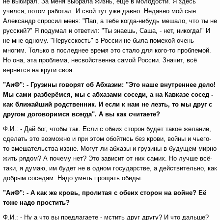
не выбирал. За меня выбрала жизнь, ещё в молодости. Я здесь
учился, потом работал. И свой тут уже давно. Недавно мой сын
Александр спросил меня: "Пап, а тебе когда-нибудь мешало, что ты не
русский?" Я подумал и ответил: "Ты знаешь, Саша, - нет, никогда!" И
не мне одному. "Нерусскость" в России не была помехой очень
многим. Только в последнее время это стало для кого-то проблемой.
Но она, эта проблема, несвойственна самой России. Значит, всё
вернётся на круги своя.
"АиФ": - Грузины говорят об Абхазии: "Это наше внутреннее дело!
Мы сами разберёмся, мы с абхазами соседи, а на Кавказе сосед -
как ближайший родственник. И если к нам не лезть, то мы друг с
другом договоримся всегда". А вы как считаете?
Ф.И.: - Дай бог, чтобы так. Если с обеих сторон будет такое желание,
сделать это возможно и при этом обойтись без крови, войны и чьего-
то вмешательства извне. Могут ли абхазы и грузины в будущем мирно
жить рядом? А почему нет? Это зависит от них самих. Но лучше всё-
таки, я думаю, им будет не в одном государстве, а действительно, как
добрым соседям. Надо уметь прощать обиды.
"АиФ": - А как же кровь, пролитая с обеих сторон на войне? Её
тоже надо простить?
Ф.И.: - Ну а что вы предлагаете - мстить друг другу? И что дальше?