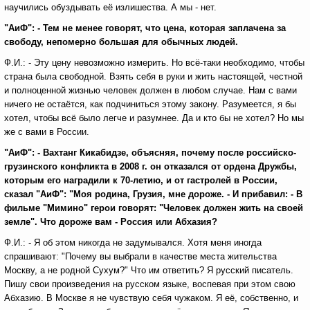
научились обуздывать её излишества. А мы - нет.
"АиФ": - Тем не менее говорят, что цена, которая заплачена за
свободу, непомерно большая для обычных людей.
Ф.И.: - Эту цену невозможно измерить. Но всё-таки необходимо, чтобы
страна была свободной. Взять себя в руки и жить настоящей, честной
и полноценной жизнью человек должен в любом случае. Нам с вами
ничего не остаётся, как подчиниться этому закону. Разумеется, я бы
хотел, чтобы всё было легче и разумнее. Да и кто бы не хотел? Но мы
же с вами в России.
"АиФ": - Вахтанг Кикабидзе, объясняя, почему после российско-
грузинского конфликта в 2008 г. он отказался от ордена Дружбы,
которым его наградили к 70-летию, и от гастролей в России,
сказал "АиФ": "Моя родина, Грузия, мне дороже. - И прибавил: - В
фильме "Мимино" герои говорят: "Человек должен жить на своей
земле". Что дороже вам - Россия или Абхазия?
Ф.И.: - Я об этом никогда не задумывался. Хотя меня иногда
спрашивают: "Почему вы выбрали в качестве места жительства
Москву, а не родной Сухум?" Что им ответить? Я русский писатель.
Пишу свои произведения на русском языке, воспевая при этом свою
Абхазию. В Москве я не чувствую себя чужаком. Я её, собственно, и