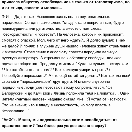
принесла обществу освобождение не только от тоталитаризма, но
и от стыда, совести и морали...
Ф.И.: - Да, это так. Нынешняя жизнь полна неутешительных
парадоксов. Сегодня само слово "стыд" стало неприличным, будто
нецензурщина или ругательство, а вместе с ним слова
"бескорыстность" и "совесть". На человека, который их произносит,
смотрят с опаской. Мол, чего от него ждать?.. Я долго думал: в чём
же дело? И понял: в глубине души нашего человека живёт стремление
к абсолюту. Стремление к абсолюту совести породило великую
русскую литературу. А стремление к абсолюту свободы - великое
одичание общества. Продолжу стихами: "Куда ни сунься - всюду хам.
/ Что остаётся делать нам? / Как хамскую умерить прыть? /
Попробуйте перехамить!" А что ещё остаётся делать? Вот так мы всей
страной и "перехамливаем" друг друга. И многие внутренне
порядочные люди уже перестают этому сопротивляться. "От
Белоруссии и до Камчатки / Жизнь положила тебя на лопатки"... Один
интеллигентный человек недавно сказал мне: "Я устал от честности.
Это не значит, что я впаду в бесчестность, но могу впасть в
безразличие..."
"АиФ": - Может, мы подсознательно хотим освободиться от
нравственности? Тем более раз уж дозволено сверху?