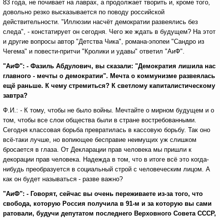
83 года, не почивает на лаврах, а продолжает творить и, кроме того,
довольно резко высказывается по поводу российской
действительности. "Иллюзии насчёт демократии развеялись без
следа", - констатирует он сегодня. Чего же ждать в будущем? На этот
и другие вопросы автор "Детства Чика", романа-эпопеи "Сандро из
Чегема" и повести-притчи "Кролики и удавы" ответил "АиФ".
"АиФ": - Фазиль Абдулович, вы сказали: "Демократия лишила нас
главного - мечты о демократии". Мечта о коммунизме развеялась
ещё раньше. К чему стремиться? К светлому капиталистическому
завтра?
Ф.И.: - К тому, чтобы не было войны. Мечтайте о мирном будущем и о
том, чтобы все слои общества были в стране востребованными.
Сегодня классовая борьба превратилась в кассовую борьбу. Так оно
всё-таки лучше, но вопиющее бесправие неимущих уж слишком
бросается в глаза. От Декларации прав человека мы пришли к
декорации прав человека. Надежда в том, что в итоге всё это когда-
нибудь преобразуется в социальный строй с человеческим лицом. А
как он будет называться - разве важно?
"АиФ": - Говорят, сейчас вы очень переживаете из-за того, что
свобода, которую Россия получила в 91-м и за которую вы сами
ратовали, будучи депутатом последнего Верховного Совета СССР,