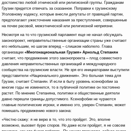
достоинство любой этнической или религиозной группы. Гражданам
Грузии придется отвечать за сказанное. Поправки к грузинскому
Уголовному кодексу, которые внесли депутаты от правящей партии,
предполагают ужесточение наказания за преступления, совершенные
на почве расовой, межэтнической или религиозной неприязни.
Несмотря на то что грузинский парламент еще не начал обсуждать
законопроект, неправительственные организации страны уже считают
его небольшим, но шагом вперед – слишком наболело. Глава
организации
«Многонациональная Грузия» Арнольд Степанян
считает, что продвижение этого законопроекта – плод совместного
давления неправительственных организаций и международного
сообщества на грузинские власти. Не зря его инициаторами выступили
представители «Национального движения». Это больная тема для
Грузии, считает Степанян. И если в быту уровень ксенофобии за
многие годы не изменился, то в публичной политике он постоянно
растет. По мнению Степаняна, политики и общественные деятели
давно перешли границы допустимого. Ксенофобии не чураются
главные политические игроки, и именно это, уверен Степанян, может
помешать продвижению нового закона:
«Честно скажу: я не верю в то, что это пройдет. Это, вполне
возможно, вызовет бурю споров. Но даже если пройдет, я не совсем