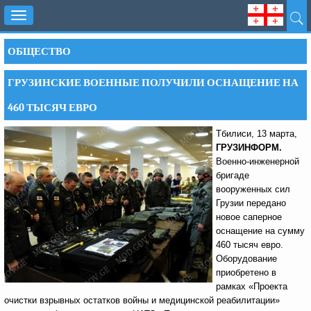
Toggle
navigation
ОБЩЕСТВО
ГРУЗИНСКИЕ ВОЕННЫЕ ПОЛУЧИЛИ ОСНАЩЕНИЕ НА
460 ТЫСЯЧ ЕВРО
Тбилиси, 13 марта,
ГРУЗИНФОРМ.
Военно-инженерной
бригаде
вооруженных сил
Грузии передано
новое саперное
оснащение на сумму
460 тысяч евро.
Оборудование
приобретено в
рамках «Проекта
очистки взрывных остатков войны и медицинской реабилитации»