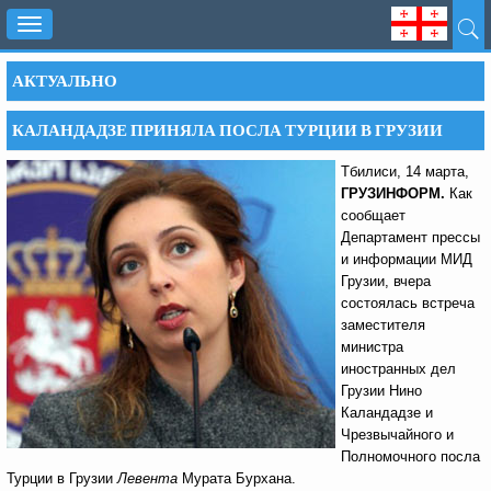
Toggle
navigation
АКТУАЛЬНО
КАЛАНДАДЗЕ ПРИНЯЛА ПОСЛА ТУРЦИИ В ГРУЗИИ
Тбилиси, 14 марта,
ГРУЗИНФОРМ.
Как
сообщает
Департамент прессы
и информации МИД
Грузии, вчера
состоялась встреча
заместителя
министра
иностранных дел
Грузии Нино
Каландадзе и
Чрезвычайного и
Полномочного посла
Турции в Грузии
Левента
Мурата Бурхана.