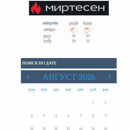
თბილისი
დღეს
ხვალ
ამინდი
დღე
32
33
ღამე
20
21
ПОИСК ПО ДАТЕ
АВГУСТ 2026
пон
вто
сре
чет
пят
суб
вос
1
2
3
4
5
6
7
8
9
10
11
12
13
14
15
16