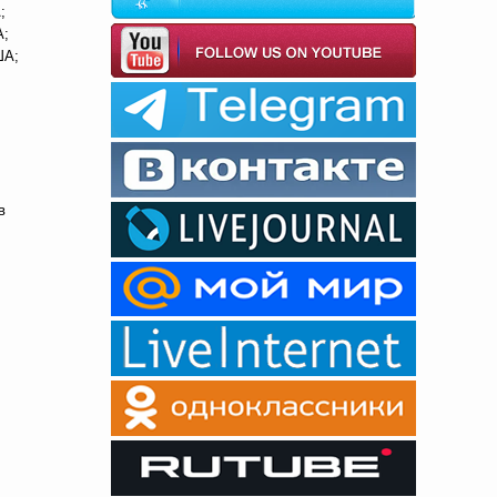
;
А;
ША;
в