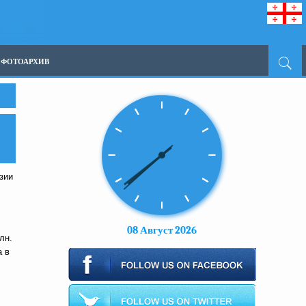
ФОТОАРХИВ
зии
08 Август 2026
лн.
а в