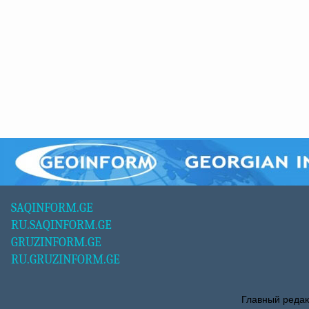
SAQINFORM.GE
RU.SAQINFORM.GE
GRUZINFORM.GE
RU.GRUZINFORM.GE
Главный редак