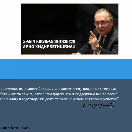
Хидирбегишвили