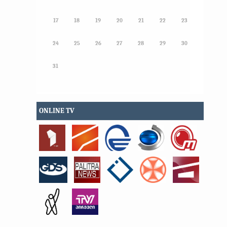
17
18
19
20
21
22
23
24
25
26
27
28
29
30
31
ONLINE TV