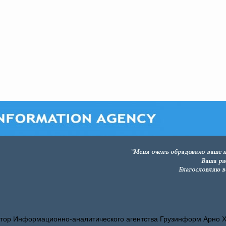
тор Информационно-аналитического агентства Грузинформ Арно 