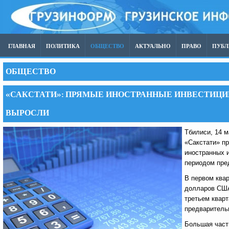
ГЛАВНАЯ
ПОЛИТИКА
ОБЩЕСТВО
АКТУАЛЬНО
ПРАВО
ПУБ
ОБЩЕСТВО
«САКСТАТИ»: ПРЯМЫЕ ИНОСТРАННЫЕ ИНВЕСТИЦИИ 
ВЫРОСЛИ
Тбилиси, 14 
«Сакстати» п
иностранных и
периодом пре
В первом квар
долларов США
третьем квар
предваритель
Большая част