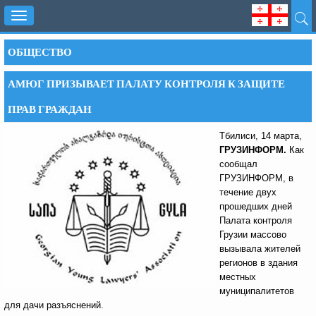
Toggle
navigation
ОБЩЕСТВО
АМЮГ ПРИЗЫВАЕТ ПАЛАТУ КОНТРОЛЯ К ЗАЩИТЕ
ПРАВ ГРАЖДАН
Тбилиси, 14 марта,
ГРУЗИНФОРМ.
Как
сообщал
ГРУЗИНФОРМ, в
течение двух
прошедших дней
Палата контроля
Грузии массово
вызывала жителей
регионов в здания
местных
муниципалитетов
для дачи разъяснений.