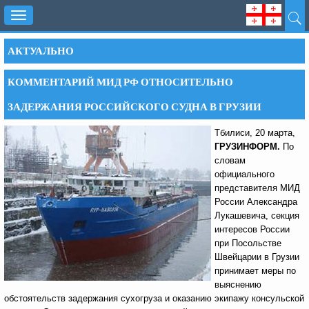
Toggle
navigation
АКТУАЛЬНО
КОММЕНТАРИЙ МИД РФ ОТНОСИТЕЛЬНО
ЗАДЕРЖАНИЯ РОССИЙСКОГО СУДНА В ГРУЗИИ
Тбилиси, 20 марта,
ГРУЗИНФОРМ.
По
словам
официального
представителя МИД
России Александра
Лукашевича, секция
интересов России
при Посольстве
Швейцарии в Грузии
принимает меры по
выяснению
обстоятельств задержания сухогруза и оказанию экипажу консульской