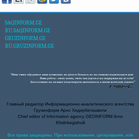
SAQINFORM.GE
RU.SAQINFORM.GE
GRUZINFORM.GE
RU.GRUZINFORM.GE
Главный редактор Информационно-аналитического агентства
Грузинформ Арно Хидирбегишвили
Chief editor of Information agency GEOINFORM Arno
Khidirbegishvili
Все права защищены. При использовании, цитировании, или