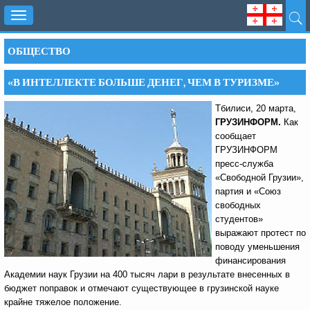
Toggle
navigation
ОБЩЕСТВО
«В ИНТЕЛЛЕКТЕ БОЛЬШЕ ДЕНЕГ, ЧЕМ В ТУРИЗМЕ»
Тбилиси, 20 марта,
ГРУЗИНФОРМ.
Как
сообщает
ГРУЗИНФОРМ
пресс-служба
«Свободной Грузии»,
партия и «Союз
свободных
студентов»
выражают протест по
поводу уменьшения
финансирования
Академии наук Грузии на 400 тысяч лари в результате внесенных в
бюджет поправок и отмечают существующее в грузинской науке
крайне тяжелое положение.