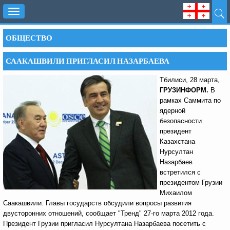
Toggle
navigation
ОБЩЕСТВО
СААКАШВИЛИ ПРИГЛАСИЛ НАЗАРБАЕВА
Тбилиси, 28 марта,
ГРУЗИНФОРМ.
В
рамках Саммита по
ядерной
безопасности
президент
Казахстана
Нурсултан
Назарбаев
встретился с
президентом Грузии
Михаилом
Саакашвили. Главы государств обсудили вопросы развития
двусторонних отношений, сообщает "Тренд" 27-го марта 2012 года.
Президент Грузии пригласил Нурсултана Назарбаева посетить с