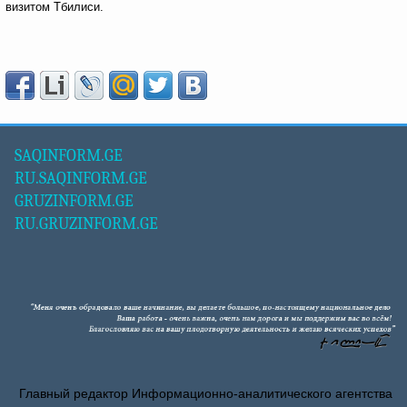
визитом Тбилиси.
SAQINFORM.GE
RU.SAQINFORM.GE
GRUZINFORM.GE
RU.GRUZINFORM.GE
Главный редактор Информационно-аналитического агентства