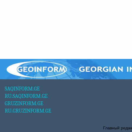
SAQINFORM.GE
RU.SAQINFORM.GE
GRUZINFORM.GE
RU.GRUZINFORM.GE
Главный редак