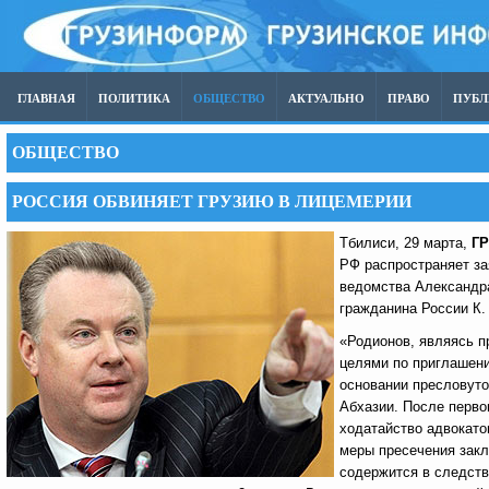
ГЛАВНАЯ
ПОЛИТИКА
ОБЩЕСТВО
АКТУАЛЬНО
ПРАВО
ПУБ
ОБЩЕСТВО
РОССИЯ ОБВИНЯЕТ ГРУЗИЮ В ЛИЦЕМЕРИИ
Тбилиси, 29 марта,
Г
РФ распространяет за
ведомства Александра
гражданина России К.
«Родионов, являясь 
целями по приглашени
основании пресловуто
Абхазии. После перво
ходатайство адвокато
меры пресечения закл
содержится в следст