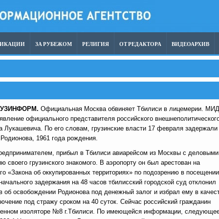
ЛИКАЦИИ
ЗА РУБЕЖОМ
РЕЛИГИЯ
ОТ РЕДАКТОРА
ВИДЕОАРХИВ
РУЗИНФОРМ.
Официальная Москва обвиняет Тбилиси в лицемерии. МИ
явление официального представителя российского внешнеполитическог
 Лукашевича. По его словам, грузинские власти 17 февраля задержали
 Родионова, 1961 года рождения.
предпринимателем, прибыл в Тбилиси авиарейсом из Москвы с деловыми
ю своего грузинского знакомого. В аэропорту он был арестован на
го «Закона об оккупированных территориях» по подозрению в посещении
начального задержания на 48 часов тбилисский городской суд отклонил
в об освобождении Родионова под денежный залог и избрал ему в качес
ючение под стражу сроком на 40 суток. Сейчас российский гражданин
венном изоляторе №8 г.Тбилиси. По имеющейся информации, следующе