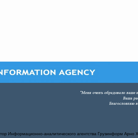
тор Информационно-аналитического агентства Грузинформ Арно 