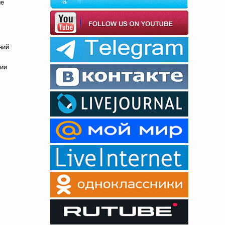
ые
ний.
сии