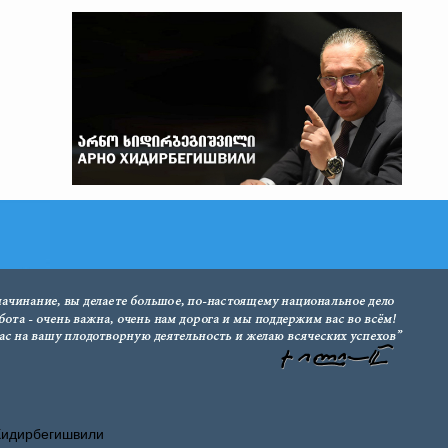
Хидирбегишвили