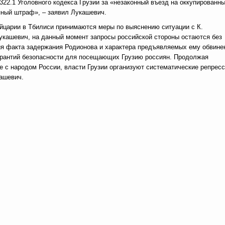
 322.1 Уголовного кодекса Грузии за «незаконный въезд на оккупированн
пный штраф», – заявил Лукашевич.
ейцарии в Тбилиси принимаются меры по выяснению ситуации с К.
укашевич, на данный момент запросы российской стороны остаются без
ия факта задержания Родионова и характера предъявляемых ему обвине
гарантий безопасности для посещающих Грузию россиян. Продолжая
е с народом России, власти Грузии организуют систематические репрес
ашевич.