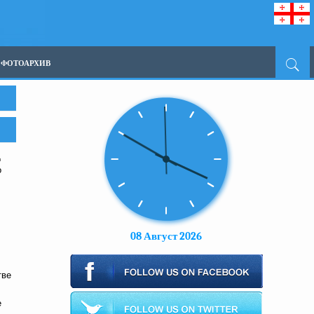
ФОТОАРХИВ
Д
о
08 Август 2026
тве
е