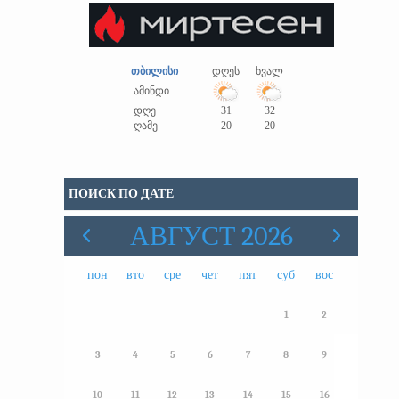
თბილისი
დღეს
ხვალ
ამინდი
დღე
31
32
ღამე
20
20
ПОИСК ПО ДАТЕ
АВГУСТ 2026
пон
вто
сре
чет
пят
суб
вос
1
2
3
4
5
6
7
8
9
10
11
12
13
14
15
16