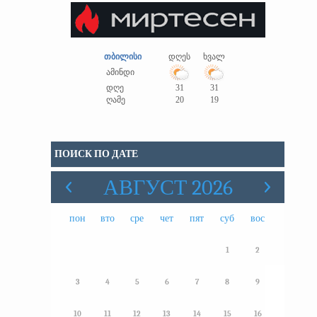
თბილისი
დღეს
ხვალ
ამინდი
დღე
31
31
ღამე
20
19
ПОИСК ПО ДАТЕ
АВГУСТ 2026
пон
вто
сре
чет
пят
суб
вос
1
2
3
4
5
6
7
8
9
10
11
12
13
14
15
16