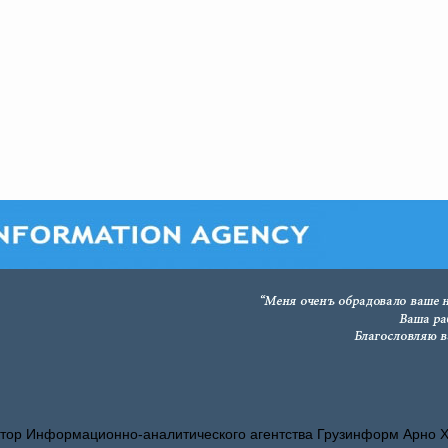
тор Информационно-аналитического агентства Грузинформ Арно 