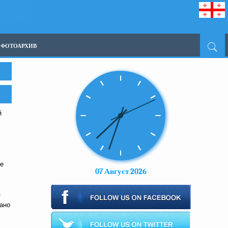
ФОТОАРХИВ
й
не
07 Август 2026
я
зано