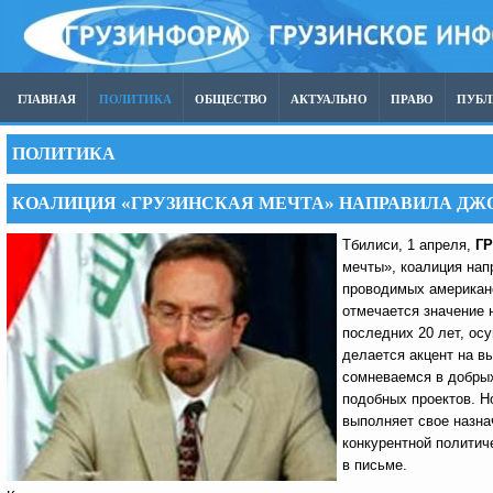
ГЛАВНАЯ
ПОЛИТИКА
ОБЩЕСТВО
АКТУАЛЬНО
ПРАВО
ПУБ
ПОЛИТИКА
КОАЛИЦИЯ «ГРУЗИНСКАЯ МЕЧТА» НАПРАВИЛА ДЖ
Тбилиси, 1 апреля,
Г
мечты», коалиция нап
проводимых американс
отмечается значение 
последних 20 лет, ос
делается акцент на в
сомневаемся в добрых
подобных проектов. Н
выполняет свое назна
конкурентной политич
в письме.