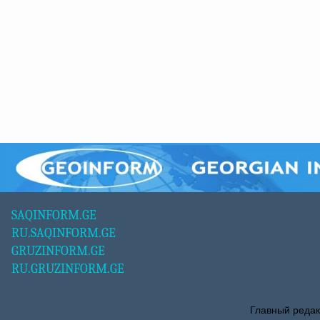
SAQINFORM.GE
RU.SAQINFORM.GE
GRUZINFORM.GE
RU.GRUZINFORM.GE
Главный редак