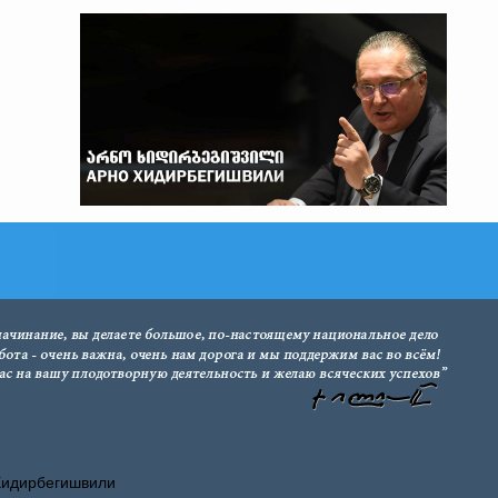
Хидирбегишвили