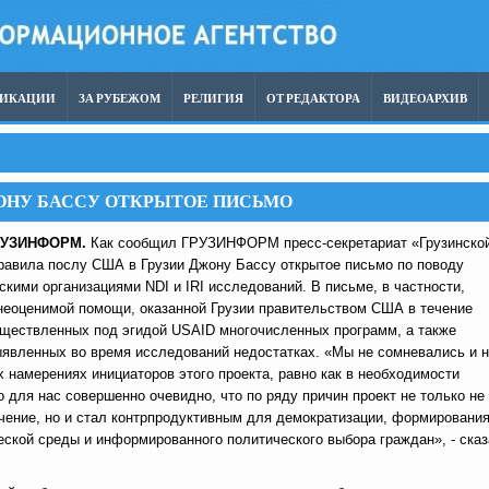
ЛИКАЦИИ
ЗА РУБЕЖОМ
РЕЛИГИЯ
ОТ РЕДАКТОРА
ВИДЕОАРХИВ
ОНУ БАССУ ОТКРЫТОЕ ПИСЬМО
РУЗИНФОРМ.
Как сообщил ГРУЗИНФОРМ пресс-секретариат «Грузинско
равила послу США в Грузии Джону Бассу открытое письмо по поводу
кими организациями NDI и IRI исследований. В письме, в частности,
неоценимой помощи, оказанной Грузии правительством США в течение
уществленных под эгидой USAID многочисленных программ, а также
ыявленных во время исследований недостатках. «Мы не сомневались и 
 намерениях инициаторов этого проекта, равно как в необходимости
о для нас совершенно очевидно, что по ряду причин проект не только не
чение, но и стал контрпродуктивным для демократизации, формировани
еской среды и информированного политического выбора граждан», - ска