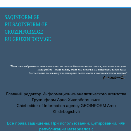
SAQINFORM.GE
RU.SAQINFORM.GE
GRUZINFORM.GE
RU.GRUZINFORM.GE
Главный редактор Информационно-аналитического агентства
Грузинформ Арно Хидирбегишвили
Chief editor of Information agency GEOINFORM Arno
Khidirbegishvili
Все права защищены. При использовании, цитировании, или
републикации материалов с