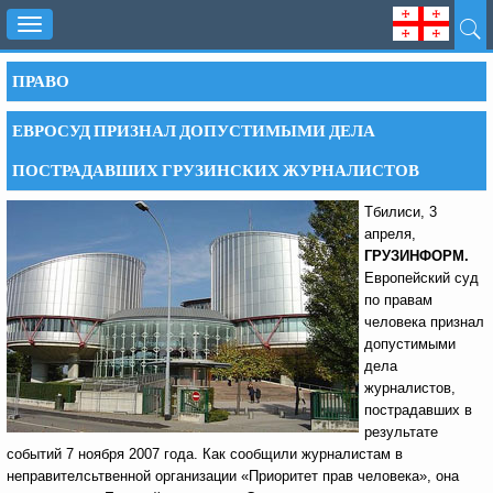
Toggle
navigation
ПРАВО
ЕВРОСУД ПРИЗНАЛ ДОПУСТИМЫМИ ДЕЛА
ПОСТРАДАВШИХ ГРУЗИНСКИХ ЖУРНАЛИСТОВ
Тбилиси, 3
апреля,
ГРУЗИНФОРМ.
Европейский суд
по правам
человека признал
допустимыми
дела
журналистов,
пострадавших в
результате
событий 7 ноября 2007 года. Как сообщили журналистам в
неправителсьтвенной организации «Приоритет прав человека», она