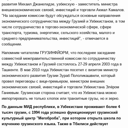
развития Михаил Джанелидзе, узбекскую - заместитель министра
внешнеэкономических связей, инвестиций и торговли Акмал Камалов.
"На заседании комиссии будут обсуждаться основные направления
экономического сотрудничества между Грузией и Узбекистаном, в том
числе сотрудничество в торгово-экономической сфере, сфере
транспорта, туризма, энергетики, сельского хозяйства, малого и
среднего предпринимательства, инвестиций", - отмечается в
сообщении.
Напомним читателям ГРУЗИНФЙОРМ, что последнее заседание
совместной межправительственной комиссии по сотрудничеству
между Узбекистаном и Грузией состоялось 27-29 апреля 2003 года в
Ташкенте. В мае 2010 года Узбекистан посетил с визитом министр
экономического развития Грузии Зураб Пололикашвили, который
провел переговоры с вице-премьером, министром внешних
экономических связей, инвестиций и торговли Узбекистана Элёром
Ганиевым. Грузинская сторона считает, что из Узбекистана можно
импортировать не только хлопок или транзитные грузы, но и зерно.
По данным МИД республики, в Узбекистане проживают более 4
тысяч грузин, с 1994 года успешно функционирует грузинский
культурный центр "Мегоброба", при котором открыта школа по
изучению грузинского языка. Также в Тбилиси действует