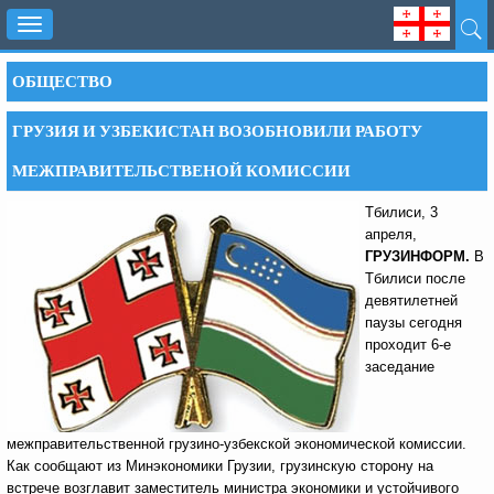
Toggle
navigation
ОБЩЕСТВО
ГРУЗИЯ И УЗБЕКИСТАН ВОЗОБНОВИЛИ РАБОТУ
МЕЖПРАВИТЕЛЬСТВЕНОЙ КОМИССИИ
Тбилиси, 3
апреля,
ГРУЗИНФОРМ.
В
Тбилиси после
девятилетней
паузы сегодня
проходит 6-е
заседание
межправительственной грузино-узбекской экономической комиссии.
Как сообщают из Минэкономики Грузии, грузинскую сторону на
встрече возглавит заместитель министра экономики и устойчивого