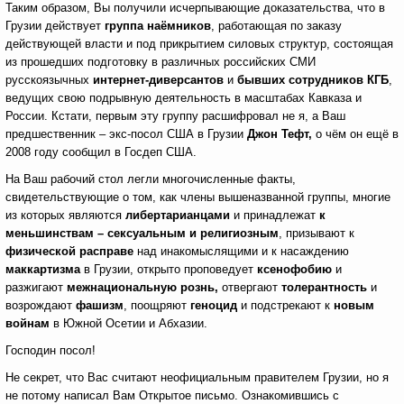
Таким образом, Вы получили исчерпывающие доказательства, что в
Грузии действует
группа наёмников
, работающая по заказу
действующей власти и под прикрытием силовых структур, состоящая
из прошедших подготовку в различных российских СМИ
русскоязычных
интернет-диверсантов
и
бывших сотрудников КГБ
,
ведущих свою подрывную деятельность в масштабах Кавказа и
России. Кстати, первым эту группу расшифровал не я, а Ваш
предшественник – экс-посол США в Грузии
Джон Тефт,
о чём он ещё в
2008 году сообщил в Госдеп США.
На Ваш рабочий стол легли многочисленные факты,
свидетельствующие о том, как члены вышеназванной группы, многие
из которых являются
либертарианцами
и принадлежат
к
меньшинствам – сексуальным и религиозным
, призывают к
физической расправе
над инакомыслящими
и к насаждению
маккартизма
в Грузии, открыто проповедует
ксенофобию
и
разжигают
межнациональную рознь,
отвергают
толерантность
и
возрождают
фашизм
, поощряют
геноцид
и
подстрекают к
новым
войнам
в Южной Осетии и Абхазии.
Господин посол!
Не секрет, что Вас считают неофициальным правителем Грузии, но я
не потому написал Вам Открытое письмо. Ознакомившись с