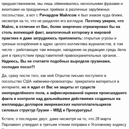
предшественником, мы лишь обменивались несколькими фразами и
визитками на праздничных приёмах в различных зарубежных
посольствах, а вот с
Ричардом Майлсом
я был знаком куда ближе,
несмотря на то, что не разделял его взглядов.
Поэтому уверен, что
Майлс, в отличии от Вас, более энергично отреагировал бы на
столь вопиющий факт, аналогичный которому в мировой
практике я даже затрудняюсь припомнить:
открытые угрозы и
грязные оскорбления в адрес целого коллектива журналистов, в том
числе – работающих там женщин, нападение на редакцию средь бела
дня в присутствии представителей правоохранительных органов...
Надеюсь, Вы не считаете подобных выродков грузинами,
господин посол?!
Да, сразу после того, как моё Отрытое письмо поступило в
посольство США наёмники-провокаторы прекратили материться в
интернете,
но я ждал от Вас не защиты
от существ
неопределённого пола, а зафиксированной оценки происшедшего
факта и контроля над дальнейшими действиями созданных на
миллиарды долларов американских налогоплательщиков
силовых структур Грузии – МВД и Прокуратуры!
Кстати, о последних двух: даже несмотря на то, что 28 марта
Парламент утвердил в третьем чтении поправки к Уголовному кодексу