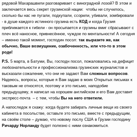
рядовой Махарашвили разговаривает с виноградной лозой? В этом и
заключается весь секрет грузинской нации: чтобы ни случилось,
сколько бы нас не пугали, подкупали, ссорили, убивали, зомбировали
- в душе каждого истинного грузина есть
КОД
и когда Грузия
приближается к гибели - он просыпается и грузины вмиг сбрасывают с
плеч всё наносное, привнесённое, чуждое по ментальности! А сегодня
– именно такой момент, господин посол:
так выразите же, как
обычно, Ваше возмущение, озабоченность, или что-то в этом
роде!
P
.
S
.
5 марта, в Батуми, Вы, господн посол, пожаловались на дефицит
любознательности и профессионализма грузинских журналистов и
высказали сожаление, что они не задают Вам
сложных вопросов
.
Надеюсь, вопросы, которые я Вам задаю в моих Открытых письмах к
таковым не относятся, поэтому и это письмо, наподобие
предыдущему, я написал на хорошем английском и его Вам доставит
экспресс-почта – с тем, чтобы
Вы на него ответили.
А напоследок я скажу: когда будете забирать личные вещи из своего
кабинета в посольстве, оставьте это письмо, вместе с предыдущим,
на своём столе – думаю, что новому послу США в Грузии господину
Ричарду Норланду
будет полезно с ними ознакомиться.