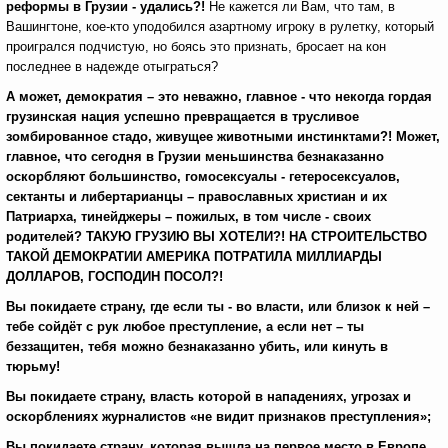
реформы в Грузии - удались?!
Не кажется ли Вам, что там, в
Вашингтоне, кое-кто уподобился азартному игроку в рулетку, который
проигрался подчистую, но боясь это признать, бросает на кон
последнее в надежде отыграться?
А может, демократия – это неважно, главное - что некогда гордая
грузинская нация успешно превращается в трусливое
зомбированное стадо, живущее животными инстинктами?! Может,
главное, что сегодня в Грузии меньшинства безнаказанно
оскорбляют большинство, гомосексуалы - гетеросексуалов,
сектанты и либертарианцы – православных христиан и их
Патриарха, тинейджеры – пожилых, в том числе - своих
родителей? ТАКУЮ ГРУЗИЮ ВЫ ХОТЕЛИ?! НА СТРОИТЕЛЬСТВО
ТАКОЙ ДЕМОКРАТИИ АМЕРИКА ПОТРАТИЛА МИЛЛИАРДЫ
ДОЛЛАРОВ, ГОСПОДИН ПОСОЛ?!
Вы покидаете страну, где если ты - во власти, или близок к ней –
тебе сойдёт с рук любое преступление, а если нет – ты
беззащитен, тебя можно безнаказанно убить, или кинуть в
тюрьму!
Вы покидаете страну, власть которой в нападениях, угрозах и
оскорблениях журналистов «не видит признаков преступления»;
Вы покидаете страну, которая вышла на первое место в Европе