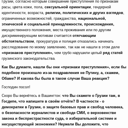
Грузии, согласно которым совершение преступления по признакам
расы, цвета кожи, пола,
сексуальной ориентации
, гендерной
идентичности, возраста,
религии,
политических и других взглядов
,
ограниченных возможностей, гражданства,
национальной,
этнической и социальной принадлежности, происхождения,
имущественного положения, места проживания или по другим
дискриминирующим мотивам считается
отягчающим
обстоятельством
, прокуратура и полиция отказались начинать
расследование по моему заявлению, так как не нашли в этом деле
«признаков преступления»,
чем грубо нарушили
целый
ряд статей
грузинского законодательства
.
Как Вы думаете, нашли бы они «признаки преступления», если бы
подобное произошло из-за поздравления не Путину, а, скажем,
Обаме? И какова бы была в таком случае Ваша реакция?
Господин посол!
Скоро Вы вернётесь в Вашингтон:
что Вы скажете о Грузии там, в
Госдепе, что напишете в своём отчёте? В частности - о
демократии в Грузии, о защите базовых прав и свобод человека,
о безопасности журналистов и свободе СМИ, о верховенстве
закона и беспристрастности суда, о избирательной системе и
несуществующей экономике? Неужели Вы доложите, что