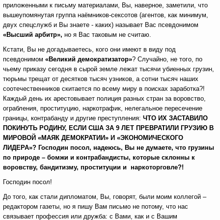
приложенными к письму материалами, Вы, наверное, заметили, что
вышеупомянутая группа наёмников-сексотов (агентов, как минимум,
двух спецслужб и Вы знаете - каких) называет Вас псевдонимом
«Высший арбитр»,
но я Вас таковым не считаю.
Кстати, Вы не догадываетесь, кого они имеют в виду под
псевдонимом
«Великий демократизатор»
? Случайно, не того, по
чьему приказу сегодня в сырой земле лежат тысячи убиенных грузин,
тюрьмы трещат от десятков тысяч узников, а сотни тысяч наших
соотечественников скитается по всему миру в поисках заработка?!
Каждый день их арестовывает полиция разных стран за воровство,
ограбления, проституцию, наркотрафик, нелегальное пересечение
границы, контрабанду и другие преступления:
ЧТО ИХ ЗАСТАВИЛО
ПОКИНУТЬ РОДИНУ, ЕСЛИ США ЗА 9 ЛЕТ ПРЕВРАТИЛИ ГРУЗИЮ В
МИРОВОЙ «МАЯК ДЕМОКРАТИИ» И «ЭКОНОМИЧЕСКОГО
ЛИДЕРА»? Господин посол, надеюсь, Вы не думаете, что грузины
по природе – бомжи и контрабандисты, которые склонны к
воровству, бандитизму, проституции и наркоторговле?!
Господин посол!
До того, как стали дипломатом, Вы, говорят, были моим коллегой –
редактором газеты,
но
я пишу Вам письмо не потому, что нас
связывает профессия или дружба: с Вами, как и с Вашим