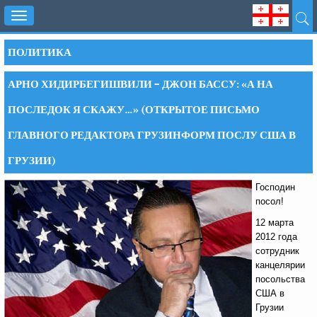
Toggle
navigation
ПОЛИТИКА
АРНО ХИДИРБЕГИШВИЛИ – ДЖОН БАССУ: «А НА
ПОСЛЕДОК Я СКАЖУ…» (ОТКРЫТОЕ ПИСЬМО
ГЛАВНОГО РЕДАКТОРА ГРУЗИНФОРМ ПОСЛУ США В
ГРУЗИИ)
Господин
посол!
12 марта
2012 года
сотрудник
канцелярии
посольства
США в
Грузии