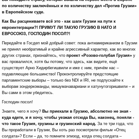
по количеству заключённых и по количеству дел «Против Грузии»
в Европейском суде.
Как Вы расцениваете всё это - как шаги Грузии на пути к
евроинтеграции?! ПРИМУТ ЛИ ТАКУЮ ГРУЗИЮ В НАТО И
ЕВРОСОЮЗ, ГОСПОДИН ПОСОЛ?!
Передайте в Госдеп мой добрый совет: пока антиамериканизм в Грузии
не принял необратимый и крайне агрессивный характер, как во многих
других странах, признайтесь, что
проект «Розово-голубая Грузия»
у
вас провалился, хотя бы потому, что здесь, как видите, ещё
существует Арно Хидирбегишвили и иже с ним, причём нас –
подавляющее большинство! Проконтролируйте предстоящие
парламентские выборы – только без NDI и IRI, не подпускайте к
выборам зондеркоманды, мишумачавариани и хатунугогоришвили – и
Вы сами в этом убедитесь.
Господин посол!
Знаете, чего я хочу?
Вы приехали в Грузию, абсолютно не зная -
куда едете, и я хочу, чтобы уезжая отсюда Вы, наконец, поняли -
что такое Грузия, грузины и грузинский народ.
За те три года, что
Вы проработали в Грузии, Вы хоть раз посмотрели фильм «Отец
солдата»? Если – да, то помните эпизод, когда отец солдата –