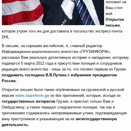
положил на
Ваш стол
моё
Открытое
письмо
,
которое утром того же дня доставила в посольство экспресс-почта
DHL.
В письме, на хорошем английском, я, главный редактор
Информационно-аналитического агентства «ГРУЗИНФОРМ»,
рассказал Вам реальную детективную историю о нападении, которому
подвергся 5 марта 2012 года в присутствии полиции и сотрудников
редакции моего агентства - лишь за то, что посмел первым из Грузии
поздравить господина В.В.Путина
с избранием президентом
России.
Открытое письмо было также опубликовано на грузинской и русской
версии
www.saqinform.ge
но без приложений, которые, исходя из
государственных интересов
Грузии, я прислал только Вам и
Омбудсмену, а также передал следователю полиции, так как в
приложениях содержались неопровержимые улики, подтверждающие
вину преступников и указывающие на их
антигосударственную
деятельность.