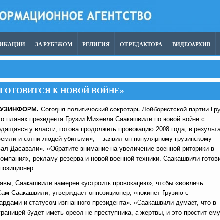
ЛИКАЦИИ
ЗА РУБЕЖОМ
РЕЛИГИЯ
ОТ РЕДАКТОРА
ВИДЕОАРХИВ
ГОТОВИТСЯ К НОВОЙ ВОЙНЕ»
РУЗИНФОРМ.
Сегодня политический секретарь Лейбористской партии Гр
л о планах президента Грузии Михеила Саакашвили по новой войне с
одящаяся у власти, готова продолжить провокацию 2008 года, в результ
земли и сотни людей убитыми», – заявил он популярному грузинскому
л-Дасавали». «Обратите внимание на увеличение военной риторики в
омпаниях, рекламу резерва и новой военной техники. Саакашвили готов
ппозиционер.
гавы, Саакашвили намерен «устроить провокацию», чтобы «вовлечь
ам Саакашвили, утверждает оппозиционер, «покинет Грузию с
рдами и статусом изгнанного президента». «Саакашвили думает, что в
границей будет иметь ореол не преступника, а жертвы, и это простит ему