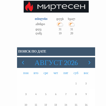
თბილისი
დღეს
ხვალ
ამინდი
დღე
31
31
ღამე
19
20
ПОИСК ПО ДАТЕ
АВГУСТ 2026
пон
вто
сре
чет
пят
суб
вос
1
2
3
4
5
6
7
8
9
10
11
12
13
14
15
16