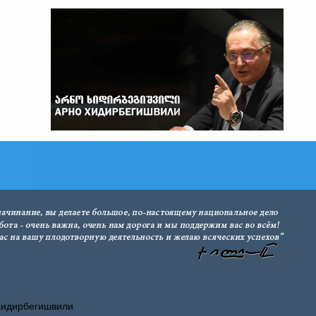
Хидирбегишвили