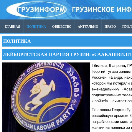
ГЛАВНАЯ
ПОЛИТИКА
ОБЩЕСТВО
АКТУАЛЬНО
ПРАВО
ПУБ
ПОЛИТИКА
ЛЕЙБОРИСТСКАЯ ПАРТИЯ ГРУЗИИ: «СААКАШВИЛИ 
Тбилиси, 9 апреля
, Г
Георгий Гугава заяви
Россией. «Банда, нах
которой мы потеряли 
еженедельнику «Асава
подконтрольных телек
к войне!» – считает о
По словам Георгия Гу
российскую армию». С
награбленными миллиа
мантии изгнанника за 