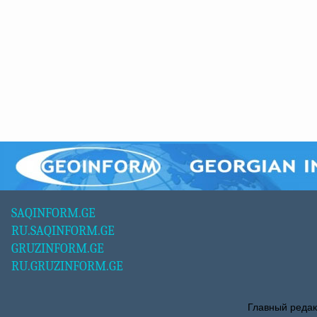
SAQINFORM.GE
RU.SAQINFORM.GE
GRUZINFORM.GE
RU.GRUZINFORM.GE
Главный редак