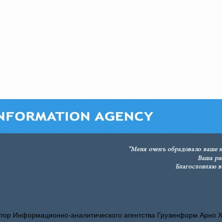
тор Информационно-аналитического агентства Грузинформ Арно 