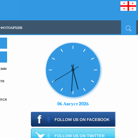
ФОТОАРХИВ
узии
ате
ится
06 Август 2026