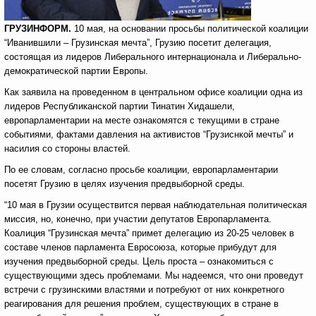
ГРУЗИНФОРМ.
10 мая, на основании просьбы политической коалиции
“Иванившили – Грузинская мечта”, Грузию посетит делегация,
состоящая из лидеров Либерального интернационала и Либерально-
демократической партии Европы.
Как заявила на проведенном в центральном офисе коалиции одна из
лидеров Республиканской партии Тинатин Хидашели,
европарламентарии на месте ознакомятся с текущими в стране
событиями, фактами давления на активистов “Грузиснкой мечты” и
насилия со стороны властей.
По ее словам, согласно просьбе коалиции, европарламентарии
посетят Грузию в целях изучения предвыборной среды.
“10 мая в Грузии осуществится первая наблюдательная политическая
миссия, но, конечно, при участии депутатов Европарламента.
Коалиция “Грузинская мечта” примет делегацию из 20-25 человек в
составе членов парламента Евросоюза, которые прибудут для
изучения предвыборной среды. Цель проста – ознакомиться с
существующими здесь проблемами. Мы надеемся, что они проведут
встречи с грузинскими властями и потребуют от них конкретного
реагирования для решения проблем, существующих в стране в