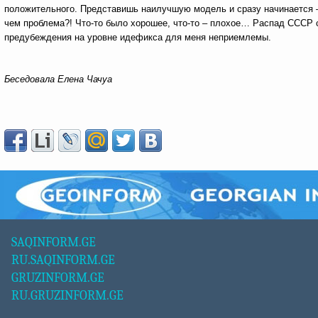
положительного. Представишь наилучшую модель и сразу начинается – 
чем проблема?! Что-то было хорошее, что-то – плохое… Распад СССР 
предубеждения на уровне идефикса для меня неприемлемы.
Беседовала Елена Чачуа
SAQINFORM.GE
RU.SAQINFORM.GE
GRUZINFORM.GE
RU.GRUZINFORM.GE