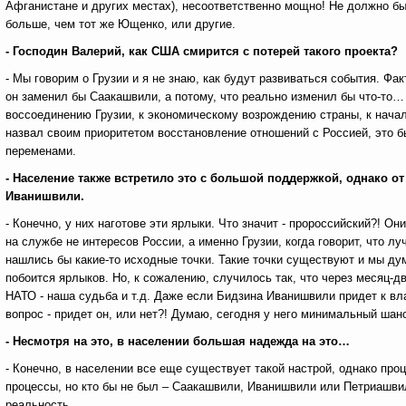
Афганистане и других местах), несоответственно мощно! Не должно бы
больше, чем тот же Ющенко, или другие.
- Господин Валерий, как США смирится с потерей такого проекта?
- Мы говорим о Грузии и я не знаю, как будут развиваться события. Фа
он заменил бы Саакашвили, а потому, что реально изменил бы что-то
воссоединению Грузии, к экономическому возрождению страны, к начал
назвал своим приоритетом восстановление отношений с Россией, это б
переменами.
- Население также встретило это с большой поддержкой, однако от
Иванишвили.
- Конечно, у них наготове эти ярлыки. Что значит - пророссийский?! О
на службе не интересов России, а именно Грузии, когда говорит, что 
нашлись бы какие-то исходные точки. Такие точки существуют и мы ду
побоится ярлыков. Но, к сожалению, случилось так, что через месяц-д
НАТО - наша судьба и т.д. Даже если Бидзина Иванишвили придет к вла
вопрос - придет он, или нет?! Думаю, сегодня у него минимальный шан
- Несмотря на это, в населении большая надежда на это…
- Конечно, в населении все еще существует такой настрой, однако пр
процессы, но кто бы не был – Саакашвили, Иванишвили или Петриашвил
реальность.