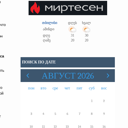
ы
თბილისი
დღეს
ხვალ
 что
ამინდი
დღე
31
30
он
ღამე
20
20
рса
ПОИСК ПО ДАТЕ
ять
АВГУСТ 2026
то
пон
вто
сре
чет
пят
суб
вос
ой
1
2
3
4
5
6
7
8
9
т
10
11
12
13
14
15
16