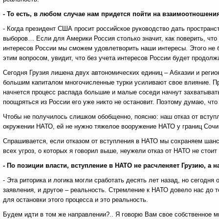
- То есть, в любом случае нам придется пойти на взаимоотношени
- Когда президент США просит российское руководство дать пространст
выборов… Если для Америки Россия столько значит, как поверить, что 
интересов России мы сможем удовлетворить наши интересы. Этого не б
этим вопросом, увидит, что без учета интересов России будет продолж
Сегодня Грузия лишена двух автономических единиц – Абхазии и реги
большим капиталом многочисленные турки усиливают свое влияние. Пр
начнется процесс распада большие и малые соседи начнут захватывать 
поощряться из России его уже никто не остановит. Поэтому думаю, чт
Чтобы не получилось слишком обобщенно, поясню: наш отказ от вступле
окружении НАТО, ей не нужно тяжелое вооружение НАТО у границ Сочи 
Спрашивается, если отказом от вступления в НАТО мы сохраняем шанс
всех угроз, о которых я говорил выше, неужели отказ от НАТО не стоит 
- По позиции власти, вступление в НАТО не расчленяет Грузию, а 
- Эта риторика и логика могли сработать десять лет назад, но сегодн
заявления, и другое – реальность. Стремление к НАТО довело нас до т
для остановки этого процесса и это реальность.
Будем идти в том же направлении?.. Я говорю Вам свое собственное м