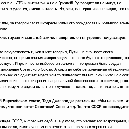
себя с НАТО и Америкой, а не с Грузией! Руководители не могут, но
и это удастся, сменить власть. Но, увы, альтернативы не видно, так ка
силы, за которой стоят интересы большого государства и большого алья
рода.
ле, грузин и сын этой земли, наверное, он внутренне почувствует, 
то почувствовать и, как я уже говорил, Путин не скрывает своих
Косово, он прямо заявил американцам, что если будет это признание, то
ствует. И до, и после выборов он заявлял, что должен быть создан
возрождение Советского Союза. А сами по себе региональные объединени
нальное объединение будет чем-то привлекательным, ему ничто не смож
единение – с точки зрения национальной безопасности, экономики, рынк
, потому что рядом есть что-то лучшее – только тогда это можно считат
об Евразийском союзе, Тедо Джапаридзе разъяснил: «Мы не знаем, ч
м, что они хотят Советский Союз и т.д. То, что СССР не возродитс
аспаде
СССР
, у
того
нет
сердца
,
а у
того
, кто желает его возрождения, 
 выросли, было очень много недостатков, но много хорошего и