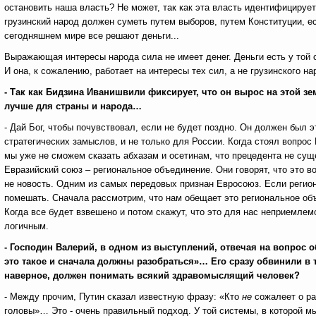
остановить наша власть? Не может, так как эта власть идентифицирует 
грузинский народ должен суметь путем выборов, путем Конституции, есл
сегодняшнем мире все решают деньги...
Выражающая интересы народа сила не имеет денег. Деньги есть у той 
И она, к сожалению, работает на интересы тех сил, а не грузинского на
- Так как Бидзина Иванишвили фиксирует, что он вырос на этой зем
лучше для страны и народа…
- Дай Бог, чтобы почувствовал, если не будет поздно. Он должен был э
стратегических замыслов, и не только для России. Когда стоял вопрос 
мы уже не сможем сказать абхазам и осетинам, что прецедента не суще
Евразийский союз – региональное объединение. Они говорят, что это 
не новость. Одним из самых передовых признан Евросоюз. Если регио
помешать. Сначала рассмотрим, что нам обещает это региональное объ
Когда все будет взвешено и потом скажут, что это для нас неприемлемо
логичным.
- Господин Валерий, в одном из выступлений, отвечая на вопрос 
это такое и сначала должны разобраться»… Его сразу обвинили в то
наверное, должен понимать всякий здравомыслящий человек?
- Между прочим, Путин сказал известную фразу: «Кто
не
сожалеет о р
головы»… Это - очень правильный подход. У той системы, в которой мы