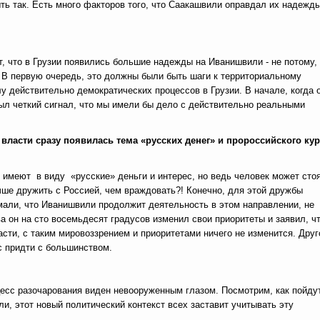
ть так. Есть много факторов того, что Саакашвили оправдал их надежд
кт, что в Грузии появились большие надежды на Иванишвили - не потому,
… В первую очередь, это должны были быть шаги к территориальному
у действительно демократических процессов в Грузии. В начале, когда 
ыл четкий сигнал, что мы имели бы дело с действительно реальными
 власти сразу появилась тема «русских денег» и пророссийского ку
ни имеют в виду «русские» деньги и интерес, но ведь человек может сто
лучше дружить с Россией, чем враждовать?! Конечно, для этой дружбы
мали, что Иванишвили продолжит деятельность в этом направлении, не
ва он на сто восемьдесят градусов изменил свои приоритеты и заявил, ч
сти, с таким мировоззрением и приоритетами ничего не изменится. Друг
с придти с большинством.
оцесс разочарования виден невооруженным глазом. Посмотрим, как пойду
и, этот новый политический контекст всех заставит учитывать эту