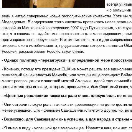
всегда учитыв
и с большими 
ведь я читаю совершенно новые геополитические контексты. Хотя бы 
Медведевым. В содержании этого «шепота» проявилась новая реальност
которой на Мюнхенской конференции 2007 года Путин заявил, что «ну
это, что означало – «дайте мне пространство для маневрирования, при
противоракетного вооружения». В этом читается, что и для американцев
американского истеблишмента, представителем которого является Обам
Россией, рассматривает Россию такой силой.
- Однако политику «перезагрузки» в определенной мере приостано
- Конечно, потому что президент США не может решать все единолично.
обожаемый нашей властью Маккейн, или хотя бы вице-президент Байден
может распрощаться с заветной мечтой Америки - идеей единоличной ге
ноги и стала тем игроком, которым, практически, был Советский союз, 
- «Цветные революции» также сыграли очень плохую роль во вне
- Они сыграли плохую роль, так как эти «революции» нигде не достигли
менее успешной. Это - феномен Саакашвили или что-то другое, но, во 
- Возможно, для Саакашвили она успешна, а для народа и страны 
- Я имею в виду - успешной для американцев. Нравится нам, или нет, с