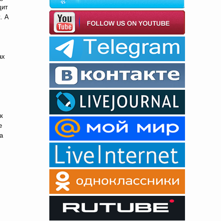
дит
. А
ах
к
е
а