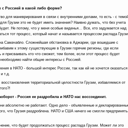
я с Россией в какой либо форме?
во для маневрирования в связи с внутренними делами, то есть - с темо
для Грузии это не будет иметь значения? Наивно думать, что без учета
удет. Не потому, что у меня особые виденья… Все, кто задумается над
аться тот процесс, который начат и называется процессом распада Грузи
она Самачабло. Сложнейшая обстановка в Аджарии, где вошедшие с
ибавим к этому существующие в Грузии горячие регионы, где если
и присваивать кто что сможет, тем более, если этот процесс будет
о необходимо найти общие интересы с Россией.
ния в НАТО - большой интерес России, так как ей не хочется оказаться
и т.д.
 восстановления территориальной целостности Грузии, избавляемся от
того?!
наоборот - Россия ее раздробила и НАТО нас воссоединит.
я они абсолютно не работают. Одно дело - объявленные и декларированны
ого, что Грузия раздроблена. НАТО и США ничего не смогли предпринять
нение, что будет продолжаться процесс распада Грузии. Может ли это