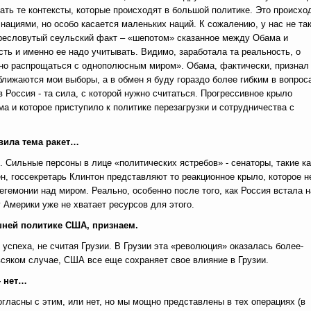
ать те контексты, которые происходят в большой политике. Это происхо
нациями, но особо касается маленьких наций. К сожалению, у нас не так
пресловутый сеульский факт – «шепотом» сказанное между Обама и
ь и именно ее надо учитывать. Видимо, заработала та реальность, о
жно распрощаться с однополюсным миром». Обама, фактически, признал
ближаются мои выборы, а в обмен я буду гораздо более гибким в вопрос
 Россия - та сила, с которой нужно считаться. Прогрессивное крыло
а и которое приступило к политике перезагрузки и сотрудничества с
вила тема ракет…
 Сильные персоны в лице «политических ястребов» - сенаторы, такие ка
, госсекретарь Клинтон представляют то реакционное крыло, которое н
гемонии над миром. Реально, особенно после того, как Россия встала н
у Америки уже не хватает ресурсов для этого.
шней политике США, признаем.
 успеха, не считая Грузии. В Грузии эта «революция» оказалась более-
всяком случае, США все еще сохраняет свое влияние в Грузии.
– нет…
огласны с этим, или нет, но мы мощно представлены в тех операциях (в