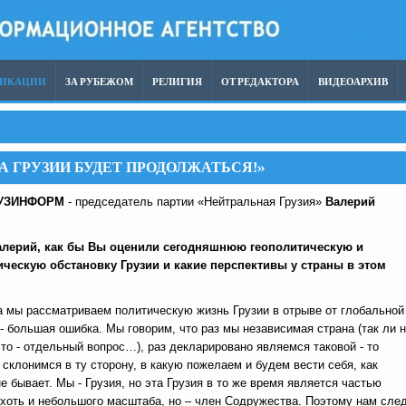
ЛИКАЦИИ
ЗА РУБЕЖОМ
РЕЛИГИЯ
ОТ РЕДАКТОРА
ВИДЕОАРХИВ
А ГРУЗИИ БУДЕТ ПРОДОЛЖАТЬСЯ!»
УЗИНФОРМ
- председатель партии «Нейтральная Грузия»
Валерий
.
Валерий, как бы Вы оценили сегодняшнюю геополитическую и
ческую обстановку Грузии и какие перспективы у страны в этом
а мы рассматриваем политическую жизнь Грузии в отрыве от глобальной
 - большая ошибка. Мы говорим, что раз мы независимая страна (так ли 
то - отдельный вопрос…), раз декларировано являемся таковой - то
 склонимся в ту сторону, в какую пожелаем и будем вести себя, как
не бывает. Мы - Грузия, но эта Грузия в то же время является частью
 хоть и небольшого масштаба, но – член Содружества. Поэтому нам сле