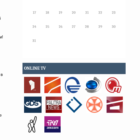
17
18
19
20
21
22
23
й
24
25
26
27
28
29
30
и!
31
ONLINE TV
 в
е