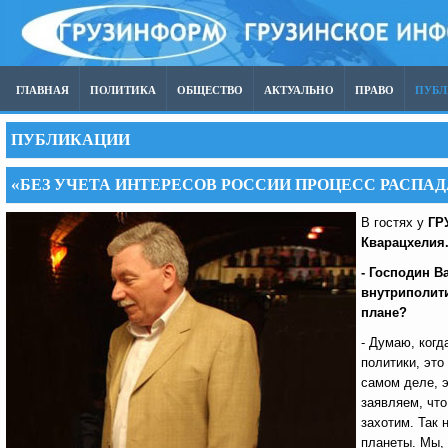
ГЛАВНАЯ
ПОЛИТИКА
ОБЩЕСТВО
АКТУАЛЬНО
ПРАВО
ПУБ
ПУБЛИКАЦИИ
«БЕЗ УЧЕТА ИНТЕРЕСОВ РОССИИ ПРОЦЕСС РАСПАД
В гостях у
ГР
Кварацхелия
- Господин 
внутриполити
плане?
- Думаю, когд
политики, это
самом деле, э
заявляем, что
захотим. Так 
планеты. Мы,