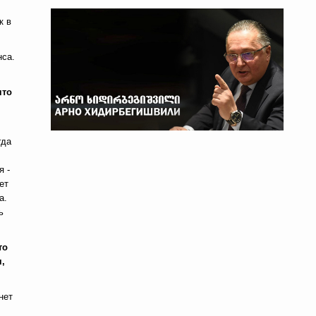
к в
нса.
что
гда
я -
ет
а.
ь
то
я,
нет