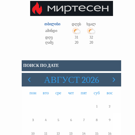
თბილისი
დღეს
ხვალ
ამინდი
დღე
31
32
ღამე
20
20
ПОИСК ПО ДАТЕ
АВГУСТ 2026
пон
вто
сре
чет
пят
суб
вос
1
2
3
4
5
6
7
8
9
10
11
12
13
14
15
16