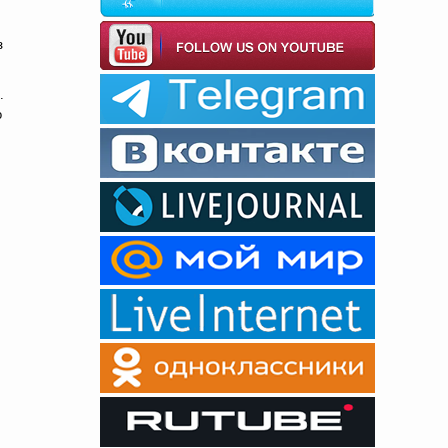
з
.
о