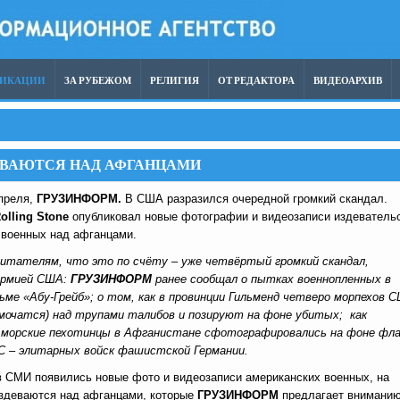
ЛИКАЦИИ
ЗА РУБЕЖОМ
РЕЛИГИЯ
ОТ РЕДАКТОРА
ВИДЕОАРХИВ
ЕВАЮТСЯ НАД АФГАНЦАМИ
апреля,
ГРУЗИНФОРМ.
В США разразился очередной громкий скандал.
olling
Stone
опубликовал новые фотографии и видеозаписи издеватель
 военных над афганцами.
итателям, что это по счёту – уже четвёртый громкий скандал,
армией США:
ГРУЗИНФОРМ
ранее сообщал о пытках военнопленных в
ьме «Абу-Грейб»; о том, как в провинции Гильменд четверо морпехов 
мочатся) над трупами талибов и позируют на фоне убитых; как
 морские пехотинцы в Афганистане сфотографировались на фоне фла
С – элитарных войск фашистской Германии.
 в СМИ появились новые фото и видеозаписи американских военных, на
издеваются над афганцами, которые
ГРУЗИНФОРМ
предлагает внимани