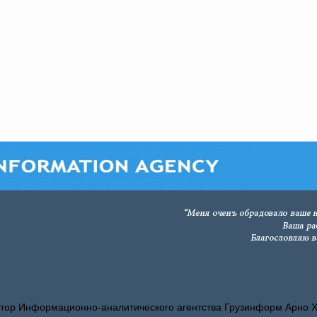
тор Информационно-аналитического агентства Грузинформ Арно 