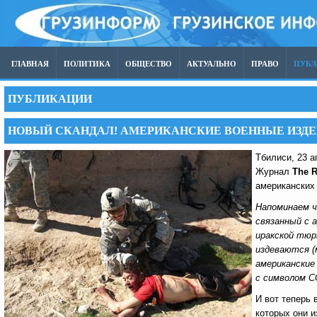
ГЛАВНАЯ
ПОЛИТИКА
ОБЩЕСТВО
АКТУАЛЬНО
ПРАВО
ПУБ
ПУБЛИКАЦИИ
НОВЫЙ СКАНДАЛ! АМЕРИКАНСКИЕ ВОЕННЫЕ ИЗД
Тбилиси, 23 
Журнал
The
R
американских
Напоминаем ч
связанный с 
иракской тюр
издеваются (
американские
с символом С
И вот теперь
которых они 