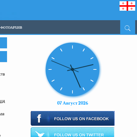
ФОТОАРХИВ
ств
США
07 Август 2026
га
ю