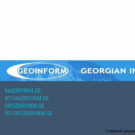
SAQINFORM.GE
RU.SAQINFORM.GE
GRUZINFORM.GE
RU.GRUZINFORM.GE
Главный редак