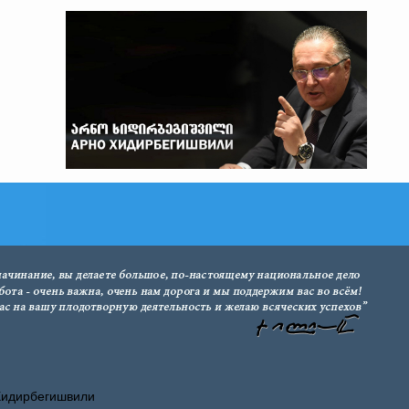
Хидирбегишвили