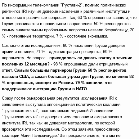
По информации телекомпании "Рустави-2", помимо политических
рейтингов IRI изучил доверие населения к различным институтам и
отношение к различным вопросам. Так, 60 % опрошенных заявили, что
Грузия развивается в правильном направлении. 50 % респондентов
самым значительным проблемным вопросом назвали безработицу, 20
% - потерянные территории, 7 % - состояние экономики.
Согласно этим исследованиям, 90 % населения Грузии доверяет
армии и полиции, 71 % - администрации президента, 69 % -
парламенту. На вопрос -
приходилось ли давать взятку в течение
последних 12 месяцев?
- 98 % опрошенных дали отрицательный
ответ.
Самым большим партнером Грузии 60 % респондентов
назвали США, а самая большая угроза для Грузии, по мнению 82
% опрошенных, исходит из России. 79 % заявили, что
поддерживают интеграцию Грузии в
НАТО
.
Сразу после обнародования результатов исследования IRI с
заявлением выступила оппозиционная политическая коалиция
"Грузинская мечта", возглавляемая Бидзиной Иванишвили.
"Грузинская мечта" не доверяет исследованиям американского
института IRI, так как не доверяет методологии, по которой
проводятся эти исследования. Об этом заявила пресс-спикер
коалиции Майя Панджикидзе."Вы прекрасно знаете, что мы не