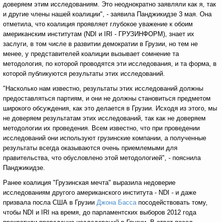
доверяем этим исследованиям. Это неоднократно заявляли как я, так
и другие члены нашей коалиции", - заявила Панджикидзе 3 мая. Она
отметила, что коалиция проявляет глубокое уважение к обоим
американским институтам (NDI и IRI - ГРУЗИНФОРМ), знает их
заслуги, в том числе в развитии демократии в Грузии, но тем не
менее, у представителей коалиции вызывает сомнение та
методология, по которой проводятся эти исследования, и та форма, в
которой публикуются результаты этих исследований.
"Насколько нам известно, результаты этих исследований должны
предоставляться партиям, и они не должны становиться предметом
широкого обсуждения, как это делается в Грузии. Исходя из этого, мы
не доверяем результатам этих исследований, так как не доверяем
методологии их проведения. Всем известно, что при проведении
исследований они используют грузинские компании, а полученные
результаты всегда оказываются очень приемлемыми для
правительства, что обусловлено этой методологией", - пояснила
Панджикидзе.
Ранее коалиция "Грузинская мечта" выразила недоверие
исследованиям другого американского института - NDI - и даже
призвала посла США в Грузии
Джона Басса
посодействовать тому,
чтобы NDI и IRI на время, до парламентских выборов 2012 года