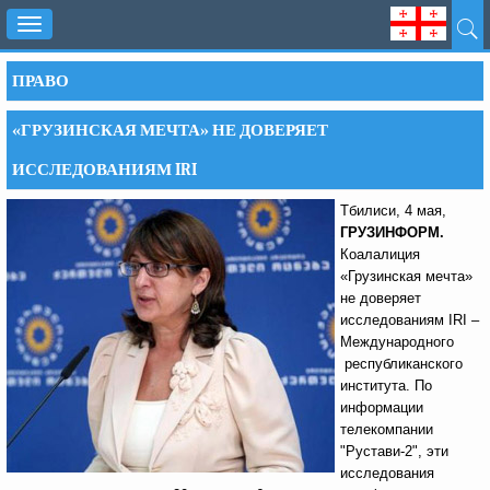
Toggle
navigation
ПРАВО
«ГРУЗИНСКАЯ МЕЧТА» НЕ ДОВЕРЯЕТ
ИССЛЕДОВАНИЯМ IRI
Тбилиси, 4 мая,
ГРУЗИНФОРМ.
Коалалиция
«Грузинская мечта»
не доверяет
исследованиям IRI –
Международного
республиканского
института. По
информации
телекомпании
"Рустави-2", эти
исследования