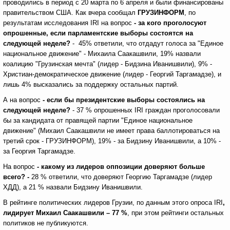
проводились в период с 20 марта по 6 апреля и были финансированы
правительством США. Как вчера сообщал
ГРУЗИНФОРМ
, по
результатам исследования IRI на вопрос
- за кого проголосуют
опрошенные, если парламентские выборы состоятся на
следующей неделе?
- 45% ответили, что отдадут голоса за "Единое
национальное движение" - Михаила Саакашвили, 19% назвали
коалицию "Грузинская мечта" (лидер - Бидзина Иванишвили), 9% -
Христиан-демократическое движение (лидер - Георгий Таргамадзе), и
лишь 4% высказались за поддержку остальных партий.
А на вопрос
- если бы президентские выборы состоялись на
следующей неделе?
- 37 % опрошенных IRI граждан проголосовали
бы за кандидата от правящей партии "Единое национальное
движение" (Михаил Саакашвили не имеет права баллотироваться на
третий срок - ГРУЗИНФОРМ), 19% - за Бидзину Иванишвили, а 10% -
за Георгия Таргамадзе.
На вопрос
- какому из лидеров оппозиции доверяют больше
всего? -
28 % ответили, что доверяют Георгию Таргамадзе (лидер
ХДД), а 21 % назвали Бидзину Иванишвили.
В рейтинге политических лидеров Грузии, по данным этого опроса IRI
,
лидирует Михаил Саакашвили – 77 %
, при этом рейтинги остальных
политиков не публикуются.