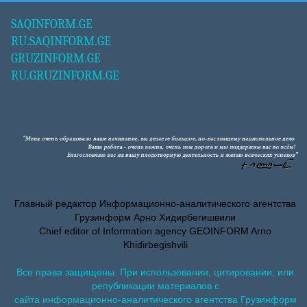
SAQINFORM.GE
RU.SAQINFORM.GE
GRUZINFORM.GE
RU.GRUZINFORM.GE
Главный редактор Информационно-аналитического агентства
Грузинформ Арно Хидирбегишвили
Chief editor of Information agency GEOINFORM Arno
Khidirbegishvili
Все права защищены. При использовании, цитировании, или
републикации материалов с
сайта информационно-аналитического агентства Грузинформ